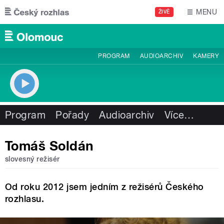
Přejít k hlavnímu obsahu
MENU
ŽIVĚ
PROGRAM
AUDIOARCHIV
KAMERY
Program
Pořady
Audioarchiv
Více
…
Tomáš Soldán
slovesný režisér
Od roku 2012 jsem jedním z režisérů Českého
rozhlasu.