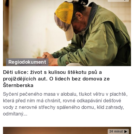
Regiodokument
Děti ulice: život s kulisou štěkotu psů a
projíždějících aut. O lidech bez domova ze
Šternberska
Syčení pečeného masa v alobalu, tlukot větru v plachtě,
která před ním má chránit, rovné odkapávání dešťové
vody z nerovné střechy spáleného domu, klid zahrady,
odmítaný...
24 minut