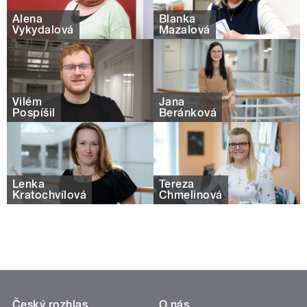
Alena
Blanka
Vykydalová
Mazalová
Vilém
Jana
Pospíšil
Beránková
Lenka
Tereza
Kratochvílová
Chmelinová
Český rozhlas
O nás