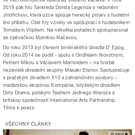
2019 pak hru Tankreda Dorsta Legenda o nebohém
Jindřichovi, která úzce spojuje herecký projev s hudební
linií příběhu. Obě hry vznikly ve spolupráci s hudebníkem
Tomášem Vtípilem. Na několika pořadech spolupracoval
se zpěvačkou Monikou Načevou.
Do roku 2013 byl členem brněnského divadla D’ Epog.
Od roku 2014 se podílí - spolu s Ondřejem Novotným,
Petrem Míkou a Václavem Marholdem – na tvorbě
nezávislé divadelní skupiny Masakr Elsinor. Spolupracuje
s pražským divadlem X10 a zahraničními soubory –
maďarskou skupinou Kompánia, lotyšským divadlem
Dirty Drama, polským Teatrem Jednego Wiersza a
britskou společností International Arts Partnership.
Tíhne k poezii.
VŠECHNY ČLÁNKY
26 minut