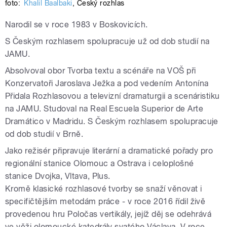
foto:
Khalil Baalbaki
,
Český rozhlas
Narodil se v roce 1983 v Boskovicích.
S Českým rozhlasem spolupracuje už od dob studií na
JAMU.
Absolvoval obor Tvorba textu a scénáře na VOŠ při
Konzervatoři Jaroslava Ježka a pod vedením Antonína
Přidala Rozhlasovou a televizní dramaturgii a scenáristiku
na JAMU. Studoval na Real Escuela Superior de Arte
Dramático v Madridu. S Českým rozhlasem spolupracuje
od dob studií v Brně.
Jako režisér připravuje literární a dramatické pořady pro
regionální stanice Olomouc a Ostrava i celoplošné
stanice Dvojka, Vltava, Plus.
Kromě klasické rozhlasové tvorby se snaží věnovat i
specifičtějším metodám práce - v roce 2016 řídil živě
provedenou hru Poločas vertikály, jejíž děj se odehrává
ve věži olomoucké katedrály svatého Václava. V roce