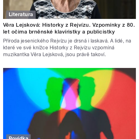
Literatura
Věra Lejsková: Historky z Rejvízu. Vzpomínky z 80.
let očima brněnské klavíristky a publicistky
Příroda jesenického Rejvízu je drsná i laskavá. A lidé, na
které ve své knížce Historky z Rejvízu vzpomíná
muzikantka Věra Lejsková, jsou právě takoví.
Povídka