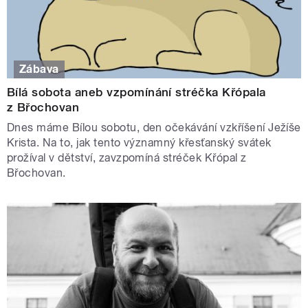
Zábava
Bílá sobota aneb vzpomínání stréčka Křópala
z Břochovan
Dnes máme Bílou sobotu, den očekávání vzkříšení Ježíše
Krista. Na to, jak tento významný křesťanský svátek
prožíval v dětství, zavzpomíná stréček Křópal z
Břochovan.