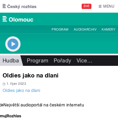
Přejít k hlavnímu obsahu
MENU
ŽIVĚ
PROGRAM
AUDIOARCHIV
KAMERY
Hudba
Program
Pořady
Více
…
Oldies jako na dlani
1. říjen 2023
Oldies jako na dlani
Největší audioportál na českém internetu