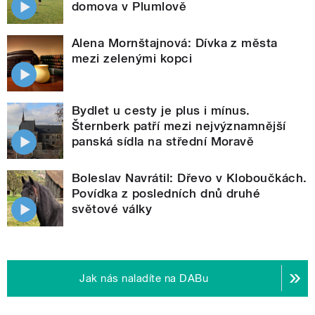
domova v Plumlově
Alena Mornštajnová: Dívka z města
mezi zelenými kopci
Bydlet u cesty je plus i mínus.
Šternberk patří mezi nejvýznamnější
panská sídla na střední Moravě
Boleslav Navrátil: Dřevo v Kloboučkách.
Povídka z posledních dnů druhé
světové války
Jak nás naladíte na DABu