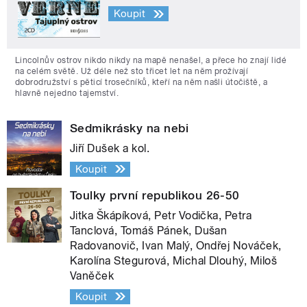
Koupit
Lincolnův ostrov nikdo nikdy na mapě nenašel, a přece ho znají lidé
na celém světě. Už déle než sto třicet let na něm prožívají
dobrodružství s pěticí trosečníků, kteří na něm našli útočiště, a
hlavně nejedno tajemství.
Sedmikrásky na nebi
Jiří Dušek a kol.
Koupit
Toulky první republikou 26-50
Jitka Škápíková, Petr Vodička, Petra
Tanclová, Tomáš Pánek, Dušan
Radovanovič, Ivan Malý, Ondřej Nováček,
Karolína Stegurová, Michal Dlouhý, Miloš
Vaněček
Koupit