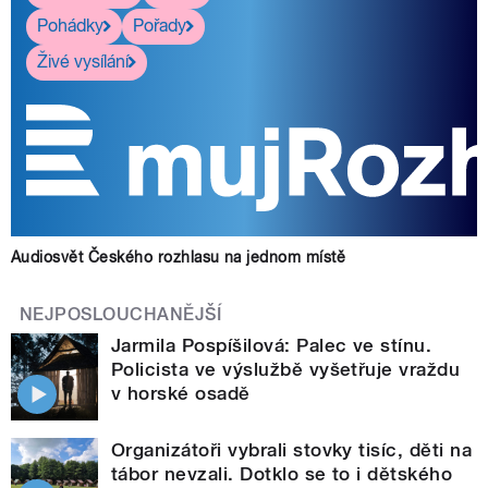
Pohádky
Pořady
Živé vysílání
Audiosvět Českého rozhlasu na jednom místě
NEJPOSLOUCHANĚJŠÍ
Jarmila Pospíšilová: Palec ve stínu.
Policista ve výslužbě vyšetřuje vraždu
v horské osadě
Organizátoři vybrali stovky tisíc, děti na
tábor nevzali. Dotklo se to i dětského