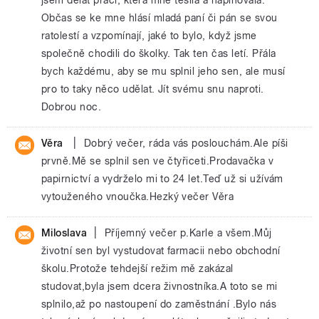
Občas se ke mne hlásí mladá paní či pán se svou
ratolestí a vzpomínají, jaké to bylo, když jsme
společně chodili do školky. Tak ten čas letí. Přála
bych každému, aby se mu splnil jeho sen, ale musí
pro to taky něco udělat. Jít svému snu naproti.
Dobrou noc.
|
Věra
Dobrý večer, ráda vás poslouchám.Ale píši
prvně.Mě se splnil sen ve čtyřiceti.Prodavačka v
papirnictví a vydrželo mi to 24 let.Teď už si užívám
vytouženého vnoučka.Hezký večer Věra
|
Miloslava
Příjemný večer p.Karle a všem.Můj
životní sen byl vystudovat farmacii nebo obchodní
školu.Protože tehdejší režim mě zakázal
studovat,byla jsem dcera živnostníka.A toto se mi
splnilo,až po nastoupení do zaměstnání .Bylo nás