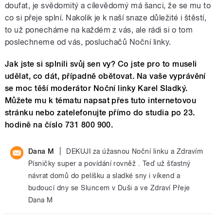
doufat, je svědomitý a cílevědomý má šanci, že se mu to
co si přeje splní. Nakolik je k naší snaze důležité i štěstí,
to už ponecháme na každém z vás, ale rádi si o tom
poslechneme od vás, posluchačů Noční linky.
Jak jste si splnili svůj sen vy? Co jste pro to museli
udělat, co dát, případně obětovat. Na vaše vyprávění
se moc těší moderátor Noční linky Karel Sladký.
Můžete mu k tématu napsat přes tuto internetovou
stránku nebo zatelefonujte přímo do studia po 23.
hodině na číslo 731 800 900.
|
Dana M
DEKUJI za úžasnou Noční linku a Zdravím
Písničky super a povídání rovněž . Teď už šťastný
návrat domů do pelíšku a sladké sny i víkend a
budoucí dny se Sluncem v Duši a ve Zdraví Přeje
Dana M