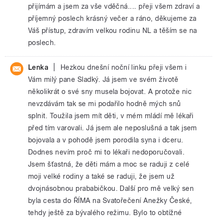
přijímám a jsem za vše vděčná.... přeji všem zdraví a
příjemný poslech krásný večer a ráno, děkujeme za
Váš přístup, zdravím velkou rodinu NL a těším se na
poslech.
|
Lenka
Hezkou dnešní noční linku přeji všem i
Vám milý pane Sladký. Já jsem ve svém životě
několikrát o své sny musela bojovat. A protože nic
nevzdávám tak se mi podařilo hodně mých snů
splnit. Toužila jsem mít děti, v mém mládí mě lékaři
před tím varovali. Já jsem ale neposlušná a tak jsem
bojovala a v pohodě jsem porodila syna i dceru.
Dodnes nevím proč mi to lékaři nedoporučovali.
Jsem šťastná, že děti mám a moc se raduji z celé
moji velké rodiny a také se raduji, že jsem už
dvojnásobnou prababičkou. Další pro mě velký sen
byla cesta do ŘÍMA na Svatořečení Anežky České,
tehdy ještě za bývalého režimu. Bylo to obtížné