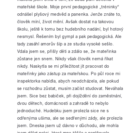
mateřské škole. Moje první pedagogické „tréninky“
odnášel plyšový medvěd a panenka. Jenže znáte to,
člověk míní, život mění. Avšak dostat na takovou
školu, ještě k tomu bez hudebního nadání, byl hotový
nesmysl. Řešením byl gympl a pak pedagogická. Ale
tady zasáhl amorův šíp a ze studia vysoké sešlo.
Vdala jsem se, přišly děti a zdálo se, že mateřinka
zůstane jen snem. Nikdy však člověk nemá říkat
nikdy. Naskytla se mi příležitost jít pracovat do
mateřinky jako zástup za mateřskou. Po půl roce mi
inspektorka nabídla, abych neodcházela, ale pokud
se rozhodnu zůstat, musím začíst studovat. Neváhala
jsem. Sice bez babiček, při dojíždění do zaměstnání,
dvou dětech, domácnosti a zahradě to nebylo
jednoduché. Hudebku jsem prolezla sice ne s
odřenýma ušima, ale se sedřenými zády, ale prolezla
jsem. Dneska jsem už dávno v důchodu, ale mohla
jsem dělat práci, která mne těšila a naplňovala.