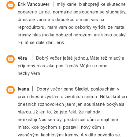
|
Erik Vancouver
mily karle: blahopreji ke skutecne
podarene Lince. normalne posloucham se sluchatky,
dnes ale varime s deborkou a mam vas na
reproduktoru. mam vam od deborky vyridit, ze mate
krasny hlas (holka bohuzel nerozumi ani slovo cesky)
:-). at se dale dari. erik.
|
Věra
Dobrý večer ještě jednou.Máte též mladý a
příjemný hlas jako pan Tomáš.Mějte se moc
hezky.Věra
|
Ivana
Dobrý večer pane Sladký, poslouchám v
práci dnešní vysílání o životních snech. Několikrát při
dnešních rozhovorech jsem jen souhlasně pokývala
hlavou.Už jen to, že jste řekl, že náhody
neexistují.Náš sen byl prodat náš dům a najít jiné
místo, kde bychom si postavili nový dům s
vysněnými kachlovými kamny. A vidíte povedlo se.