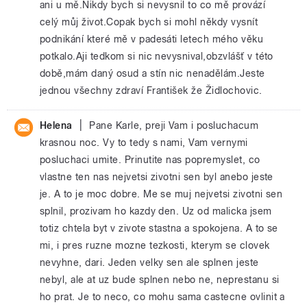
ani u mě.Nikdy bych si nevysnil to co mě provází
celý můj život.Copak bych si mohl někdy vysnít
podnikání které mě v padesáti letech mého věku
potkalo.Aji tedkom si nic nevysnival,obzvlášť v této
době,mám daný osud a stín nic nenadělám.Jeste
jednou všechny zdraví František že Židlochovic.
|
Helena
Pane Karle, preji Vam i posluchacum
krasnou noc. Vy to tedy s nami, Vam vernymi
posluchaci umite. Prinutite nas popremyslet, co
vlastne ten nas nejvetsi zivotni sen byl anebo jeste
je. A to je moc dobre. Me se muj nejvetsi zivotni sen
splnil, prozivam ho kazdy den. Uz od malicka jsem
totiz chtela byt v zivote stastna a spokojena. A to se
mi, i pres ruzne mozne tezkosti, kterym se clovek
nevyhne, dari. Jeden velky sen ale splnen jeste
nebyl, ale at uz bude splnen nebo ne, neprestanu si
ho prat. Je to neco, co mohu sama castecne ovlinit a