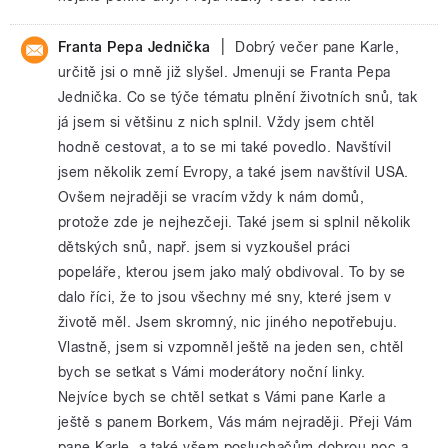
|
Franta Pepa Jednička
Dobrý večer pane Karle,
určitě jsi o mně již slyšel. Jmenuji se Franta Pepa
Jednička. Co se týče tématu plnění životních snů, tak
já jsem si většinu z nich splnil. Vždy jsem chtěl
hodně cestovat, a to se mi také povedlo. Navštívil
jsem několik zemí Evropy, a také jsem navštívil USA.
Ovšem nejraději se vracím vždy k nám domů,
protože zde je nejhezčeji. Také jsem si splnil několik
dětských snů, např. jsem si vyzkoušel práci
popeláře, kterou jsem jako malý obdivoval. To by se
dalo říci, že to jsou všechny mé sny, které jsem v
životě měl. Jsem skromný, nic jiného nepotřebuju.
Vlastně, jsem si vzpomněl ještě na jeden sen, chtěl
bych se setkat s Vámi moderátory noční linky.
Nejvíce bych se chtěl setkat s Vámi pane Karle a
ještě s panem Borkem, Vás mám nejraději. Přeji Vám
pane Karle, a také všem posluchačům dobrou noc a