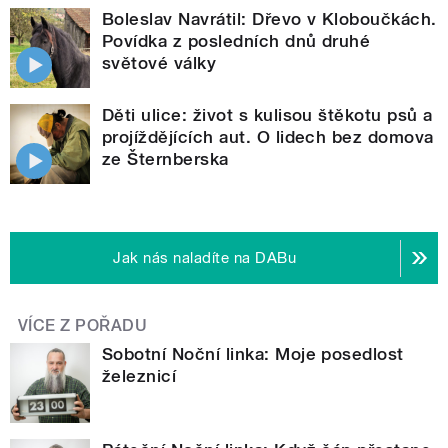
Boleslav Navrátil: Dřevo v Kloboučkách.
Povídka z posledních dnů druhé
světové války
Děti ulice: život s kulisou štěkotu psů a
projíždějících aut. O lidech bez domova
ze Šternberska
Jak nás naladíte na DABu
VÍCE Z POŘADU
Sobotní Noční linka: Moje posedlost
železnicí