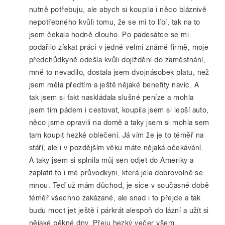
nutně potřebuju, ale abych si koupila i něco bláznivě
nepotřebného kvůli tomu, že se mi to líbí, tak na to
jsem čekala hodně dlouho. Po padesátce se mi
podařilo získat práci v jedné velmi známé firmě, moje
předchůdkyně odešla kvůli dojíždění do zaměstnání,
mně to nevadilo, dostala jsem dvojnásobek platu, než
jsem měla předtím a ještě nějaké benefity navíc. A
tak jsem si fakt naskládala slušné peníze a mohla
jsem tím pádem i cestovat, koupila jsem si lepší auto,
něco jsme opravili na domě a taky jsem si mohla sem
tam koupit hezké oblečení. Já vím že je to téměř na
stáří, ale i v pozdějším věku máte nějaká očekávání.
A taky jsem si splnila můj sen odjet do Ameriky a
zaplatit to i mé průvodkyni, která jela dobrovolně se
mnou. Teď už mám důchod, je sice v současné době
téměř všechno zakázané, ale snad i to přejde a tak
budu moct jet ještě i párkrát alespoň do lázní a užít si
nějaké pěkné dny. Přeju hezký večer všem.