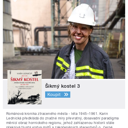
Šikmý kostel 3
Koupit
Románová kronika ztraceného města - léta 1945–1961. Karin
Lednická předkládá do značné míry převratný, dosavadní paradigma
měnící obraz hornického regionu, jehož zahlazenou historii stále
překrývá tlustá vrstva mýtů a zakořeněných stereotypů o „černé