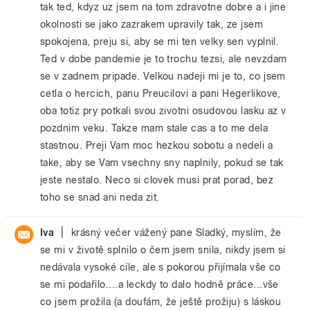
tak ted, kdyz uz jsem na tom zdravotne dobre a i jine
okolnosti se jako zazrakem upravily tak, ze jsem
spokojena, preju si, aby se mi ten velky sen vyplnil.
Ted v dobe pandemie je to trochu tezsi, ale nevzdam
se v zadnem pripade. Velkou nadeji mi je to, co jsem
cetla o hercich, panu Preucilovi a pani Hegerlikove,
oba totiz pry potkali svou zivotni osudovou lasku az v
pozdnim veku. Takze mam stale cas a to me dela
stastnou. Preji Vam moc hezkou sobotu a nedeli a
take, aby se Vam vsechny sny naplnily, pokud se tak
jeste nestalo. Neco si clovek musi prat porad, bez
toho se snad ani neda zit.
|
Iva
krásný večer vážený pane Sladký, myslím, že
se mi v životě splnilo o čem jsem snila, nikdy jsem si
nedávala vysoké cíle, ale s pokorou přijímala vše co
se mi podařilo....a leckdy to dalo hodně práce...vše
co jsem prožila (a doufám, že ještě prožiju) s láskou