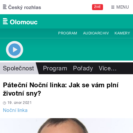
Přejít k hlavnímu obsahu
MENU
ŽIVĚ
PROGRAM
AUDIOARCHIV
KAMERY
Společnost
Program
Pořady
Více
…
Páteční Noční linka: Jak se vám plní
životní sny?
19. únor 2021
Noční linka