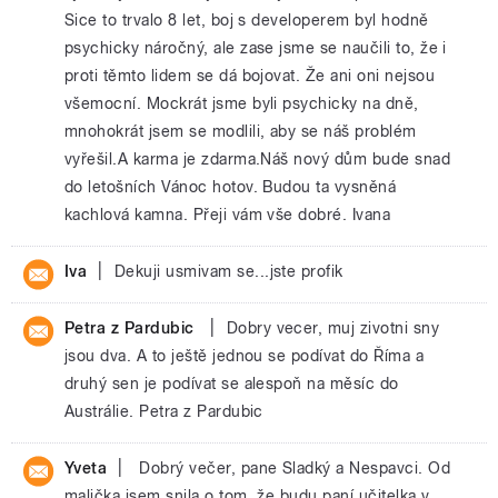
Sice to trvalo 8 let, boj s developerem byl hodně
psychicky náročný, ale zase jsme se naučili to, že i
proti těmto lidem se dá bojovat. Že ani oni nejsou
všemocní. Mockrát jsme byli psychicky na dně,
mnohokrát jsem se modlili, aby se náš problém
vyřešil.A karma je zdarma.Náš nový dům bude snad
do letošních Vánoc hotov. Budou ta vysněná
kachlová kamna. Přeji vám vše dobré. Ivana
|
Iva
Dekuji usmivam se...jste profik
|
Petra z Pardubic
Dobry vecer, muj zivotni sny
jsou dva. A to ještě jednou se podívat do Říma a
druhý sen je podívat se alespoň na měsíc do
Austrálie. Petra z Pardubic
|
Yveta
Dobrý večer, pane Sladký a Nespavci. Od
malička jsem snila o tom, že budu paní učitelka v