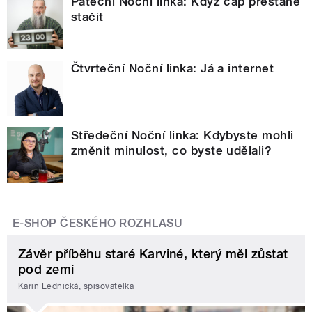
Páteční Noční linka: Když čáp přestane
stačit
Čtvrteční Noční linka: Já a internet
Středeční Noční linka: Kdybyste mohli
změnit minulost, co byste udělali?
E-SHOP ČESKÉHO ROZHLASU
Závěr příběhu staré Karviné, který měl zůstat
pod zemí
Karin Lednická, spisovatelka