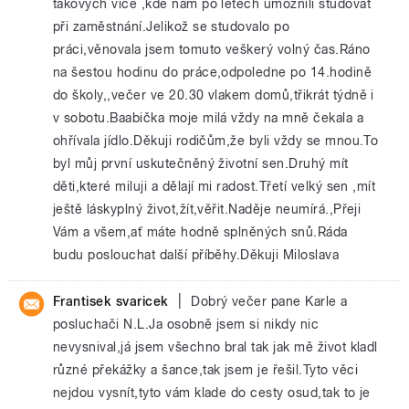
takových více ,kde nám po létech umožnili studovat
při zaměstnání.Jelikož se studovalo po
práci,věnovala jsem tomuto veškerý volný čas.Ráno
na šestou hodinu do práce,odpoledne po 14.hodině
do školy,,večer ve 20.30 vlakem domů,třikrát týdně i
v sobotu.Baabička moje milá vždy na mně čekala a
ohřívala jídlo.Děkuji rodičům,že byli vždy se mnou.To
byl můj první uskutečněný životní sen.Druhý mít
děti,které miluji a dělají mi radost.Třetí velký sen ,mít
ještě láskyplný život,žít,věřit.Naděje neumírá.,Přeji
Vám a všem,ať máte hodně splněných snů.Ráda
budu poslouchat další příběhy.Děkuji Miloslava
|
Frantisek svaricek
Dobrý večer pane Karle a
posluchači N.L.Ja osobně jsem si nikdy nic
nevysnival,já jsem všechno bral tak jak mě život kladl
různé překážky a šance,tak jsem je řešil.Tyto věci
nejdou vysnít,tyto vám klade do cesty osud,tak to je