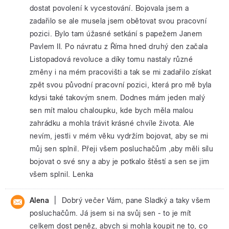
dostat povolení k vycestování. Bojovala jsem a
zadařilo se ale musela jsem obětovat svou pracovní
pozici. Bylo tam úžasné setkání s papežem Janem
Pavlem II. Po návratu z Říma hned druhý den začala
Listopadová revoluce a díky tomu nastaly různé
změny i na mém pracovišti a tak se mi zadařilo získat
zpět svou původní pracovní pozici, která pro mě byla
kdysi také takovým snem. Dodnes mám jeden malý
sen mít malou chaloupku, kde bych měla malou
zahrádku a mohla trávit krásné chvíle života. Ale
nevím, jestli v mém věku vydržím bojovat, aby se mi
můj sen splnil. Přeji všem posluchačům ,aby měli sílu
bojovat o své sny a aby je potkalo štěstí a sen se jim
všem splnil. Lenka
|
Alena
Dobrý večer Vám, pane Sladký a taky všem
posluchačům. Já jsem si na svůj sen - to je mít
celkem dost peněz, abych si mohla koupit ne to, co