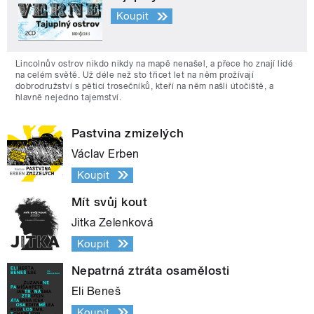
Koupit
Lincolnův ostrov nikdo nikdy na mapě nenašel, a přece ho znají lidé
na celém světě. Už déle než sto třicet let na něm prožívají
dobrodružství s pěticí trosečníků, kteří na něm našli útočiště, a
hlavně nejedno tajemství.
Pastvina zmizelých
Václav Erben
Koupit
Mít svůj kout
Jitka Zelenková
Koupit
Nepatrná ztráta osamělosti
Eli Beneš
Koupit