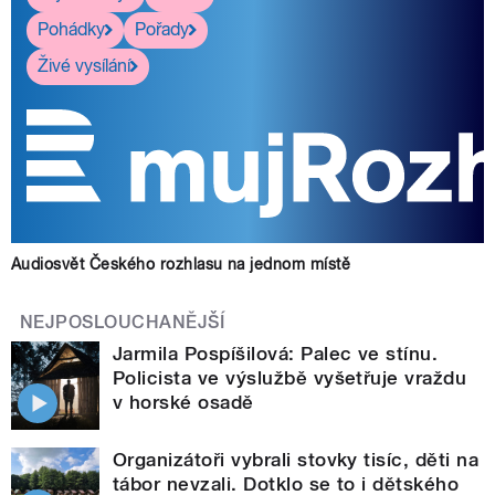
Pohádky
Pořady
Živé vysílání
Audiosvět Českého rozhlasu na jednom místě
NEJPOSLOUCHANĚJŠÍ
Jarmila Pospíšilová: Palec ve stínu.
Policista ve výslužbě vyšetřuje vraždu
v horské osadě
Organizátoři vybrali stovky tisíc, děti na
tábor nevzali. Dotklo se to i dětského