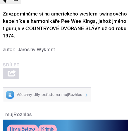
Zavzpomínáme si na amerického western-swingového
kapelníka a harmonikáře Pee Wee Kinga, jehož jméno
figuruje v COUNTRYOVÉ DVORANĚ SLÁVY už od roku
1974.
autor:
Jaroslav Wykrent
Všechny díly pořadu na mujRozhlas
mujRozhlas
Hry a četby
Krimi