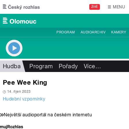
Přejít k hlavnímu obsahu
MENU
ŽIVĚ
PROGRAM
AUDIOARCHIV
KAMERY
Hudba
Program
Pořady
Více
…
Pee Wee King
14. říjen 2023
Hudební vzpomínky
Největší audioportál na českém internetu