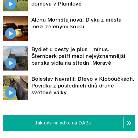
domova v Plumlově
Alena Mornštajnová: Dívka z města
mezi zelenými kopci
Bydlet u cesty je plus i mínus.
Šternberk patří mezi nejvýznamnější
panská sídla na střední Moravě
Boleslav Navrátil: Dřevo v Kloboučkách.
Povídka z posledních dnů druhé
světové války
Jak nás naladíte na DABu