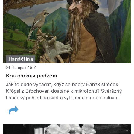
Hanáčtina
24. listopad 2019
Krakonošuv podzem
Jak to bude vypadat, když se bodrý Hanák stréček
Křópal z Břochovan dostane k mikrofonu? Svérázný
hanácký pohled na svět a vytříbená nářeční mluva.