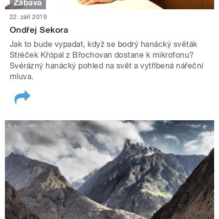
Zábava
22. září 2019
Ondřej Sekora
Jak to bude vypadat, když se bodrý hanácký světák
Stréček Křópal z Břochovan dostane k mikrofonu?
Svérázný hanácký pohled na svět a vytříbená nářeční
mluva.