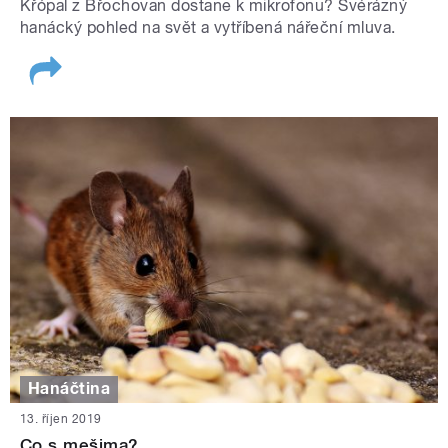
Křópal z Břochovan dostane k mikrofonu? Svérázný
hanácký pohled na svět a vytříbená nářeční mluva.
Hanáčtina
13. říjen 2019
Co s mešima?