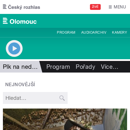
Přejít k hlavnímu obsahu
MENU
ŽIVĚ
PROGRAM
AUDIOARCHIV
KAMERY
Plk na nedělo
Program
Pořady
Více
…
NEJNOVĚJŠÍ