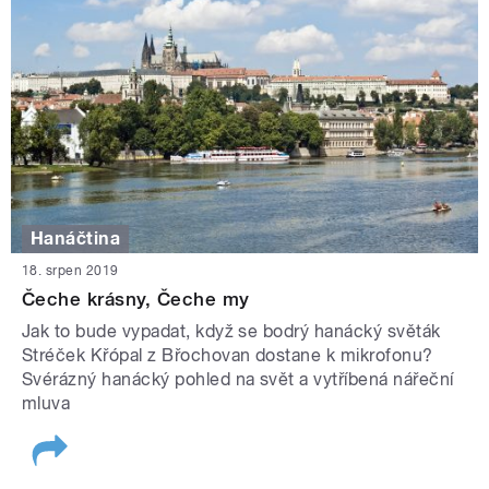
Hanáčtina
18. srpen 2019
Čeche krásny, Čeche my
Jak to bude vypadat, když se bodrý hanácký světák
Stréček Křópal z Břochovan dostane k mikrofonu?
Svérázný hanácký pohled na svět a vytříbená nářeční
mluva