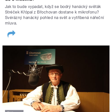
Jak to bude vypadat, když se bodrý hanácký světák
Stréček Křópal z Břochovan dostane k mikrofonu?
Svérázný hanácký pohled na svět a vytříbená nářeční
mluva.