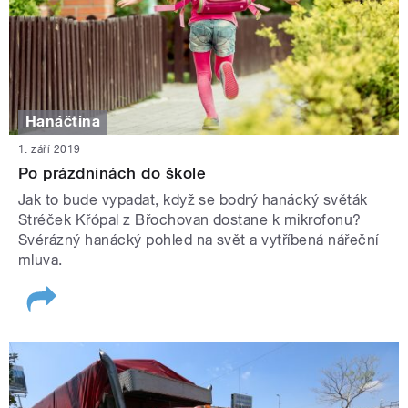
Hanáčtina
1. září 2019
Po prázdninách do škole
Jak to bude vypadat, když se bodrý hanácký světák
Stréček Křópal z Břochovan dostane k mikrofonu?
Svérázný hanácký pohled na svět a vytříbená nářeční
mluva.