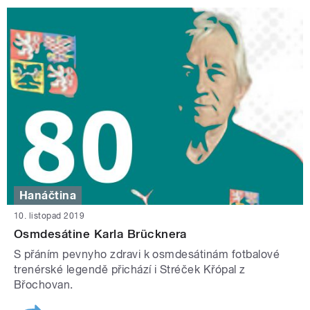
Hanáčtina
10. listopad 2019
Osmdesátine Karla Brücknera
S přáním pevnyho zdravi k osmdesátinám fotbalové
trenérské legendě přichází i Stréček Křópal z
Břochovan.