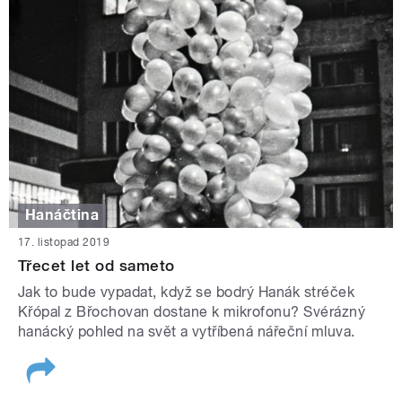
Hanáčtina
17. listopad 2019
Třecet let od sameto
Jak to bude vypadat, když se bodrý Hanák stréček
Křópal z Břochovan dostane k mikrofonu? Svérázný
hanácký pohled na svět a vytříbená nářeční mluva.