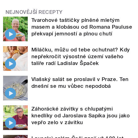
NEJNOVĚJŠÍ RECEPTY
Tvarohové taštičky plněné mletým
masem a klobásou od Romana Pauluse
překvapí jemností a plnou chutí
Miláčku, můžu od tebe ochutnat? Kdy
nepřekročit výsostné území vašeho
talíře radí Ladislav Špaček
Vlašský salát se proslavil v Praze. Ten
dnešní se mu vůbec nepodobá
Záhorácké závitky s chlupatými
knedlíky od Jaroslava Sapíka jsou jako
vepřo zelo v závitku