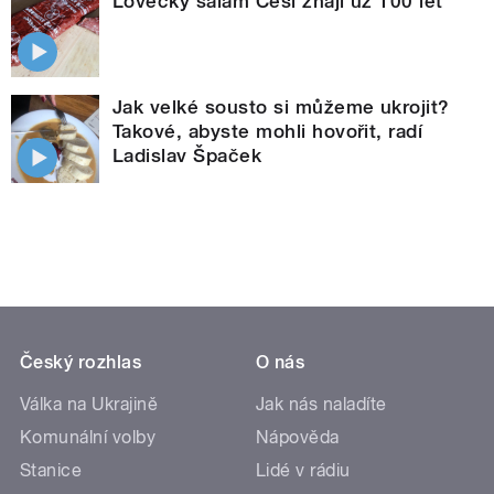
Lovecký salám Češi znají už 100 let
Jak velké sousto si můžeme ukrojit?
Takové, abyste mohli hovořit, radí
Ladislav Špaček
Český rozhlas
O nás
Válka na Ukrajině
Jak nás naladíte
Komunální volby
Nápověda
Stanice
Lidé v rádiu