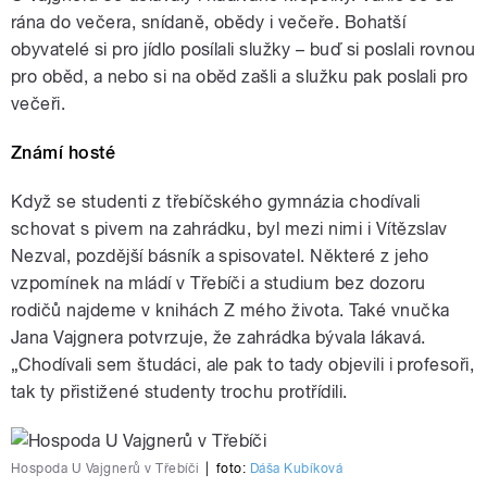
rána do večera, snídaně, obědy i večeře. Bohatší
obyvatelé si pro jídlo posílali služky – buď si poslali rovnou
pro oběd, a nebo si na oběd zašli a služku pak poslali pro
večeři.
Známí hosté
Když se studenti z třebíčského gymnázia chodívali
schovat s pivem na zahrádku, byl mezi nimi i Vítězslav
Nezval, pozdější básník a spisovatel. Některé z jeho
vzpomínek na mládí v Třebíči a studium bez dozoru
rodičů najdeme v knihách Z mého života. Také vnučka
Jana Vajgnera potvrzuje, že zahrádka bývala lákavá.
„Chodívali sem študáci, ale pak to tady objevili i profesoři,
tak ty přistižené studenty trochu protřídili.
Hospoda U Vajgnerů v Třebíči
|
foto:
Dáša Kubíková