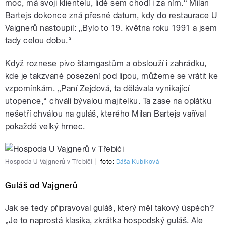
moc, má svoji klientelu, lidé sem chodí i za ním.“ Milan
Bartejs dokonce zná přesné datum, kdy do restaurace U
Vaignerů nastoupil: „Bylo to 19. května roku 1991 a jsem
tady celou dobu.“
Když roznese pivo štamgastům a obslouží i zahrádku,
kde je takzvané posezení pod lípou, můžeme se vrátit ke
vzpomínkám. „Paní Zejdová, ta dělávala vynikající
utopence,“ chválí bývalou majitelku. Ta zase na oplátku
nešetří chválou na guláš, kterého Milan Bartejs vaříval
pokaždé velký hrnec.
Hospoda U Vajgnerů v Třebíči
|
foto:
Dáša Kubíková
Guláš od Vajgnerů
Jak se tedy připravoval guláš, který měl takový úspěch?
„Je to naprostá klasika, zkrátka hospodský guláš. Ale