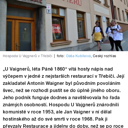
Hospoda U Vajgnerů v Třebíči
|
foto:
Dáša Kubíková
,
Český rozhlas
„U Vaignerů, léta Páně 1860“ vítá hosty nápis nad
výčepem v jedné z nejstarších restaurací v Třebíči. Její
zakladatel Antonín Waigner byl původním povoláním
švec, než se rozhodl pustit se do úplně jiného oboru.
Jeho podnik funguje dodnes a navštěvovala ho řada
známých osobností. Hospodu U Vajgnerů znárodnili
komunisté v roce 1953, ale Jan Vaigner v ní dělal
hostinského až do své smrti v roce 1968. Pak ji
převzaly Restaurace a jídelny do doby, než se po roce