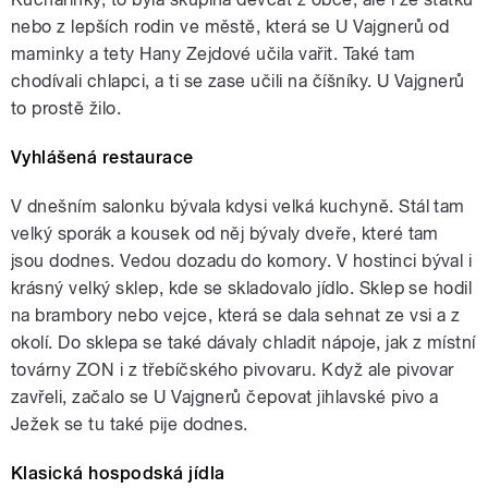
nebo z lepších rodin ve městě, která se U Vajgnerů od
maminky a tety Hany Zejdové učila vařit. Také tam
chodívali chlapci, a ti se zase učili na číšníky. U Vajgnerů
to prostě žilo.
Vyhlášená restaurace
V dnešním salonku bývala kdysi velká kuchyně. Stál tam
velký sporák a kousek od něj bývaly dveře, které tam
jsou dodnes. Vedou dozadu do komory. V hostinci býval i
krásný velký sklep, kde se skladovalo jídlo. Sklep se hodil
na brambory nebo vejce, která se dala sehnat ze vsi a z
okolí. Do sklepa se také dávaly chladit nápoje, jak z místní
továrny ZON i z třebíčského pivovaru. Když ale pivovar
zavřeli, začalo se U Vajgnerů čepovat jihlavské pivo a
Ježek se tu také pije dodnes.
Klasická hospodská jídla