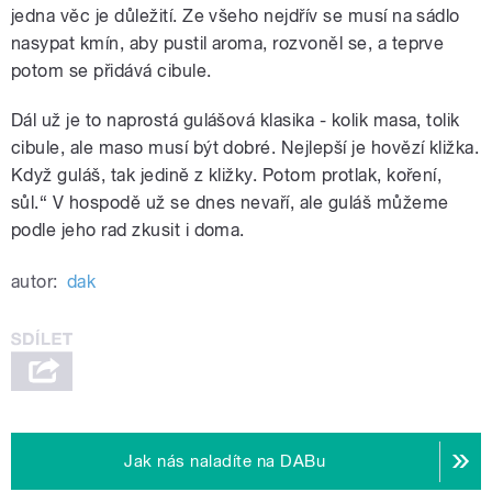
jedna věc je důležití. Ze všeho nejdřív se musí na sádlo
nasypat kmín, aby pustil aroma, rozvoněl se, a teprve
potom se přidává cibule.
Dál už je to naprostá gulášová klasika - kolik masa, tolik
cibule, ale maso musí být dobré. Nejlepší je hovězí kližka.
Když guláš, tak jedině z kližky. Potom protlak, koření,
sůl.“ V hospodě už se dnes nevaří, ale guláš můžeme
podle jeho rad zkusit i doma.
autor:
dak
Jak nás naladíte na DABu