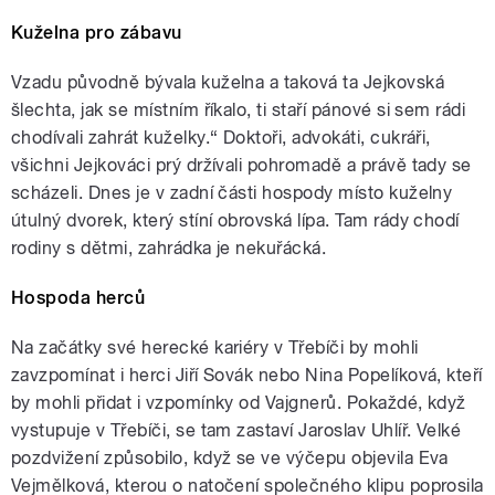
Kuželna pro zábavu
Vzadu původně bývala kuželna a taková ta Jejkovská
šlechta, jak se místním říkalo, ti staří pánové si sem rádi
chodívali zahrát kuželky.“ Doktoři, advokáti, cukráři,
všichni Jejkováci prý držívali pohromadě a právě tady se
scházeli. Dnes je v zadní části hospody místo kuželny
útulný dvorek, který stíní obrovská lípa. Tam rády chodí
rodiny s dětmi, zahrádka je nekuřácká.
Hospoda herců
Na začátky své herecké kariéry v Třebíči by mohli
zavzpomínat i herci Jiří Sovák nebo Nina Popelíková, kteří
by mohli přidat i vzpomínky od Vajgnerů. Pokaždé, když
vystupuje v Třebíči, se tam zastaví Jaroslav Uhlíř. Velké
pozdvižení způsobilo, když se ve výčepu objevila Eva
Vejmělková, kterou o natočení společného klipu poprosila