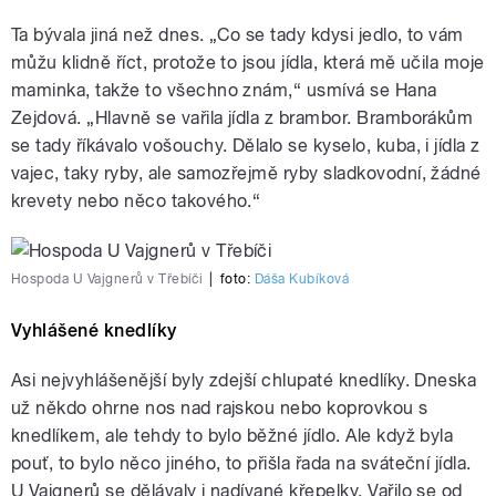
Ta bývala jiná než dnes. „Co se tady kdysi jedlo, to vám
můžu klidně říct, protože to jsou jídla, která mě učila moje
maminka, takže to všechno znám,“ usmívá se Hana
Zejdová. „Hlavně se vařila jídla z brambor. Bramborákům
se tady říkávalo vošouchy. Dělalo se kyselo, kuba, i jídla z
vajec, taky ryby, ale samozřejmě ryby sladkovodní, žádné
krevety nebo něco takového.“
Hospoda U Vajgnerů v Třebíči
|
foto:
Dáša Kubíková
Vyhlášené knedlíky
Asi nejvyhlášenější byly zdejší chlupaté knedlíky. Dneska
už někdo ohrne nos nad rajskou nebo koprovkou s
knedlíkem, ale tehdy to bylo běžné jídlo. Ale když byla
pouť, to bylo něco jiného, to přišla řada na sváteční jídla.
U Vajgnerů se dělávaly i nadívané křepelky. Vařilo se od