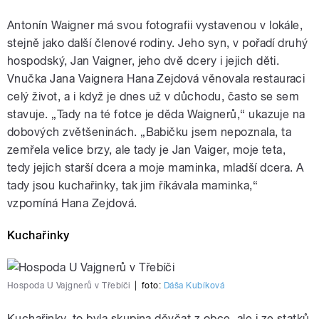
Antonín Waigner má svou fotografii vystavenou v lokále,
stejně jako další členové rodiny. Jeho syn, v pořadí druhý
hospodský, Jan Vaigner, jeho dvě dcery i jejich děti.
Vnučka Jana Vaignera Hana Zejdová věnovala restauraci
celý život, a i když je dnes už v důchodu, často se sem
stavuje. „Tady na té fotce je děda Waignerů,“ ukazuje na
dobových zvětšeninách. „Babičku jsem nepoznala, ta
zemřela velice brzy, ale tady je Jan Vaiger, moje teta,
tedy jejich starší dcera a moje maminka, mladší dcera. A
tady jsou kuchařinky, tak jim říkávala maminka,“
vzpomíná Hana Zejdová.
Kuchařinky
Hospoda U Vajgnerů v Třebíči
|
foto:
Dáša Kubíková
Kuchařinky, to byla skupina děvčat z obce, ale i ze statků