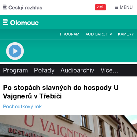
Přejít k hlavnímu obsahu
MENU
ŽIVĚ
PROGRAM
AUDIOARCHIV
KAMERY
Program
Pořady
Audioarchiv
Více
…
Po stopách slavných do hospody U
Vajgnerů v Třebíči
Pochoutkový rok