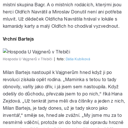
místní skupina Bagr. A o místních rodácích, kterými jsou
herci Oldřich Navrátil a Miroslav Donutil není ani potřeba
mluvit. Už dědeček Oldřicha Navrátila hrával v lokále s
kamarády karty a malý Oldřich ho chodíval vyzvednout.
Vrchní Bartejs
Hospoda U Vajgnerů v Třebíči
|
foto:
Dáša Kubíková
Milan Bartejs nastoupil k Vajgnerům hned když ji po
revoluci získala opět rodina. „Maminka s tetou to tady
obnovily, vařily jako dřív, i já jsem sem nastoupila. Když
odešly do důchodu, převzala jsem to po nich,“ říká Hana
Zejdová. „Už tenkrát jsme měli dva číšníky a jeden z nich,
Milan Bartejs, je tady dones, už je tady skoro jako
inventář,“ směje se, hned ale zvážní. „My jsme mu za to
nesmírně vděční, protože on do toho dal opravdu hrozně