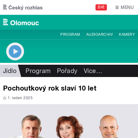
Přejít k hlavnímu obsahu
MENU
ŽIVĚ
PROGRAM
AUDIOARCHIV
KAMERY
Jídlo
Program
Pořady
Více
…
Pochoutkový rok slaví 10 let
1. leden 2025