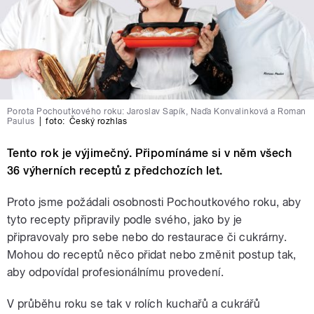
Porota Pochoutkového roku: Jaroslav Sapík, Naďa Konvalinková a Roman
Paulus
|
foto:
Český rozhlas
Tento rok je výjimečný. Připomínáme si v něm všech
36 výherních receptů z předchozích let.
Proto jsme požádali osobnosti Pochoutkového roku, aby
tyto recepty připravily podle svého, jako by je
připravovaly pro sebe nebo do restaurace či cukrárny.
Mohou do receptů něco přidat nebo změnit postup tak,
aby odpovídal profesionálnímu provedení.
V průběhu roku se tak v rolích kuchařů a cukrářů