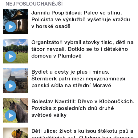
NEJPOSLOUCHANĚJŠÍ
Jarmila Pospíšilová: Palec ve stínu.
Policista ve výslužbě vyšetřuje vraždu
v horské osadě
Organizátoři vybrali stovky tisíc, děti na
tábor nevzali. Dotklo se to i dětského
domova v Plumlově
Bydlet u cesty je plus i mínus.
Šternberk patří mezi nejvýznamnější
panská sídla na střední Moravě
Boleslav Navrátil: Dřevo v Kloboučkách.
Povídka z posledních dnů druhé
světové války
Děti ulice: život s kulisou štěkotu psů a
projíždějících aut. O lidech bez domova