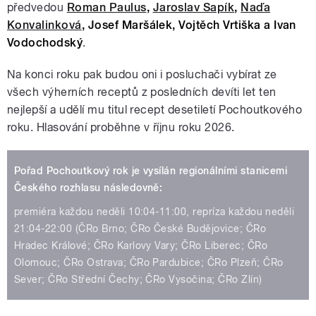
předvedou
Roman Paulus
,
Jaroslav Sapík
,
Naďa
Konvalinková
, Josef Maršálek, Vojtěch Vrtiška a Ivan
Vodochodský
.
Na konci roku pak budou oni i posluchači vybírat ze
všech výherních receptů z posledních devíti let ten
nejlepší a udělí mu titul recept desetiletí Pochoutkového
roku. Hlasování proběhne v říjnu roku 2026.
Pořad Pochoutkový rok je vysílán regionálními stanicemi
Českého rozhlasu následovně:
premiéra každou neděli 10:04-11:00, repríza každou neděli
21:04-22:00 (ČRo Brno; ČRo České Budějovice; ČRo
Hradec Králové; ČRo Karlovy Vary; ČRo Liberec; ČRo
Olomouc; ČRo Ostrava; ČRo Pardubice; ČRo Plzeň; ČRo
Sever; ČRo Střední Čechy; ČRo Vysočina; ČRo Zlín)