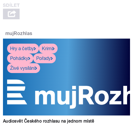
mujRozhlas
Hry a četby
Krimi
Pohádky
Pořady
Živé vysílání
Audiosvět Českého rozhlasu na jednom místě