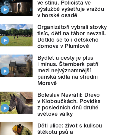
ve stínu. Policista ve
výslužbě vyšetřuje vraždu
v horské osadě
Organizátoři vybrali stovky
tisíc, děti na tábor nevzali.
Dotklo se to i dětského
domova v Plumlově
Bydlet u cesty je plus
i mínus. Šternberk patří
mezi nejvýznamnější
panská sídla na střední
Moravě
Boleslav Navrátil: Dřevo
v Kloboučkách. Povídka
z posledních dnů druhé
světové války
Děti ulice: život s kulisou
štěkotu psů a