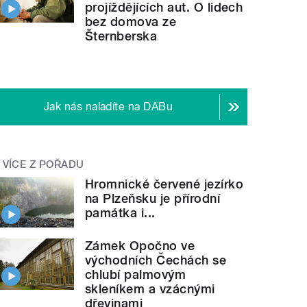
projíždějících aut. O lidech
bez domova ze
Šternberska
Jak nás naladíte na DABu
VÍCE Z POŘADU
Hromnické červené jezírko
na Plzeňsku je přírodní
památka i...
Zámek Opočno ve
východních Čechách se
chlubí palmovým
skleníkem a vzácnými
dřevinami