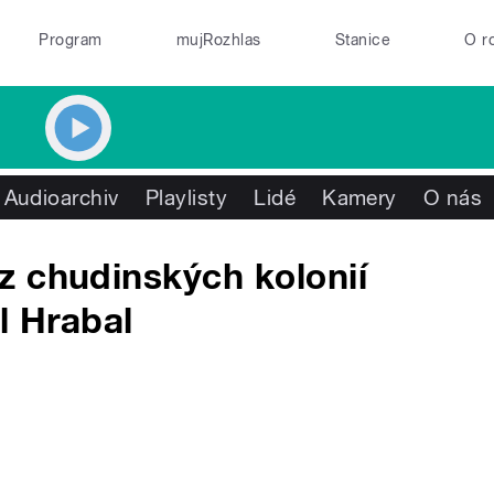
Program
mujRozhlas
Stanice
O r
Audioarchiv
Playlisty
Lidé
Kamery
O nás
z chudinských kolonií
l Hrabal