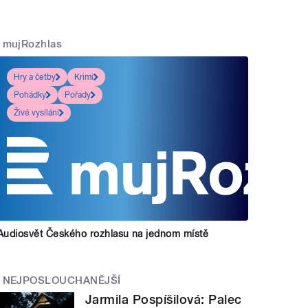
mujRozhlas
Hry a četby
Krimi
Pohádky
Pořady
Živé vysílání
Audiosvět Českého rozhlasu na jednom místě
NEJPOSLOUCHANĚJŠÍ
Jarmila Pospíšilová: Palec