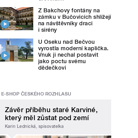
Z Bakchovy fontány na
zámku v Bučovicích shlížejí
na návštěvníky draci
i sirény
U Oseku nad Bečvou
vyrostla moderní kaplička.
Vnuk ji nechal postavit
jako poctu svému
dědečkovi
E-SHOP ČESKÉHO ROZHLASU
Závěr příběhu staré Karviné,
který měl zůstat pod zemí
Karin Lednická, spisovatelka