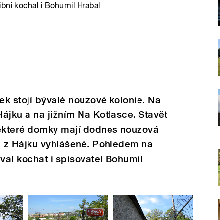
bni kochal i Bohumil Hrabal
jek stojí bývalé nouzové kolonie. Na
ájku a na jižním Na Kotlasce. Stavět
Některé domky mají dodnes nouzová
ou z Hájku vyhlášené. Pohledem na
val kochat i spisovatel Bohumil