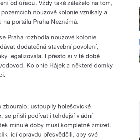
ní od úřadu. Vždy také záleželo na tom,
ch pozemcích nouzové kolonie vznikaly a
ka na portálu Praha Neznámá.
í se Praha rozhodla nouzové kolonie
ydávat dodatečná stavební povolení,
 legalizovala. I přesto si v té době
 vodovod. Kolonie Hájek a některé domky
ci.
b zbouralo, ustoupily holešovické
, se přišli podívat i tehdejší vládní
tatek minulé doby musí kompletně zmizet.
ik lidí opravdu přesvědčili, aby své