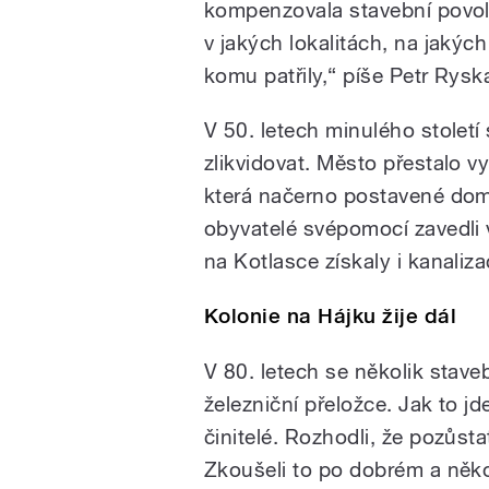
kompenzovala stavební povole
v jakých lokalitách, na jaký
komu patřily,“ píše Petr Rys
V 50. letech minulého stolet
zlikvidovat. Město přestalo v
která načerno postavené domky
obyvatelé svépomocí zavedli
na Kotlasce získaly i kanaliza
Kolonie na Hájku žije dál
V 80. letech se několik stave
železniční přeložce. Jak to jde
činitelé. Rozhodli, že pozůs
Zkoušeli to po dobrém a někol