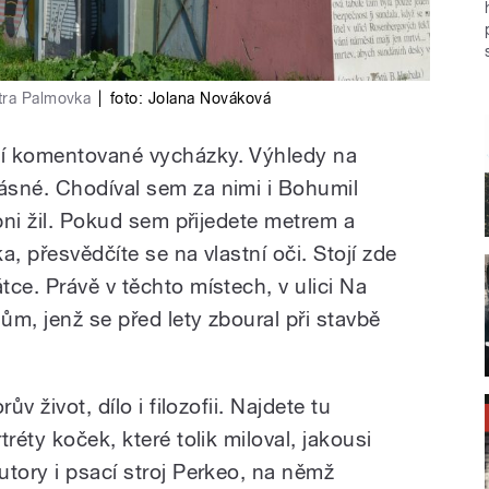
tra Palmovka
|
foto:
Jolana Nováková
í komentované vycházky. Výhledy na
ásné. Chodíval sem za nimi i Bohumil
ibni žil. Pokud sem přijedete metrem a
, přesvědčíte se na vlastní oči. Stojí zde
ce. Právě v těchto místech, v ulici Na
dům, jenž se před lety zboural při stavbě
ův život, dílo i filozofii. Najdete tu
réty koček, které tolik miloval, jakousi
utory i psací stroj Perkeo, na němž