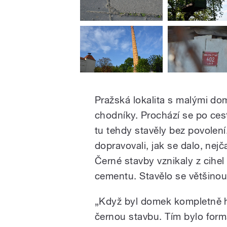
Pražská lokalita s malými do
chodníky. Prochází se po ce
tu tehdy stavěly bez povolen
dopravovali, jak se dalo, nej
Černé stavby vznikaly z cihel
cementu. Stavělo se většinou 
„Když byl domek kompletně ho
černou stavbu. Tím bylo form