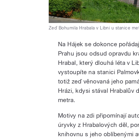
Zeď Bohumila Hrabala v Libni u stanice me
Na Hájek se dokonce pořádaj
Prahu jsou odsud opravdu kr
Hrabal, který dlouhá léta v L
vystoupíte na stanici Palmovka
totiž zeď věnovaná jeho památ
Hrázi, kdysi stával Hrabalův 
metra.
Motivy na zdi připomínají autor
úryvky z Hrabalových děl, port
knihovnu s jeho oblíbenými a