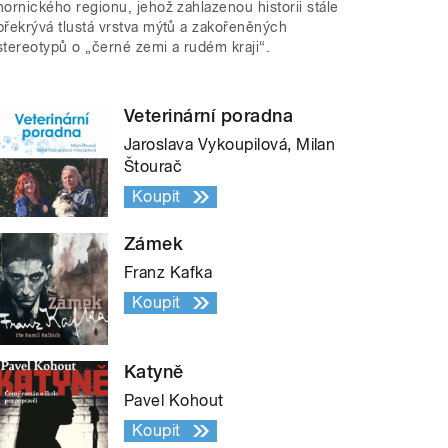
hornického regionu, jehož zahlazenou historii stále
překrývá tlustá vrstva mýtů a zakořeněných
stereotypů o „černé zemi a rudém kraji“.
Veterinární poradna
Jaroslava Vykoupilová, Milan
Štourač
Koupit
Zámek
Franz Kafka
Koupit
Katyně
Pavel Kohout
Koupit