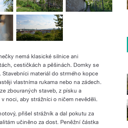
mečky nemá klasické silnice ani
stách, cestičkách a pěšinách. Domky se
í. Stavebníci materiál do strmého kopce
častěji vlastníma rukama nebo na zádech.
 ze zbouraných staveb, z písku a
v noci, aby strážníci o ničem nevěděli.
tový, přišel strážník a dal pokutu za
alitám učiněno za dost. Peněžní částka