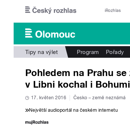
Přejít k hlavnímu obsahu
iRozhlas
Tipy na výlet
Program
Pořady
Pohledem na Prahu se 
v Libni kochal i Bohumi
17. květen 2016
Česko – země neznámá
Největší audioportál na českém internetu