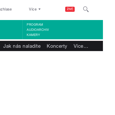
ozhlase
Více
ŽIVĚ
PROGRAM
AUDIOARCHIV
KAMERY
Jak nás naladíte
Koncerty
Více
…