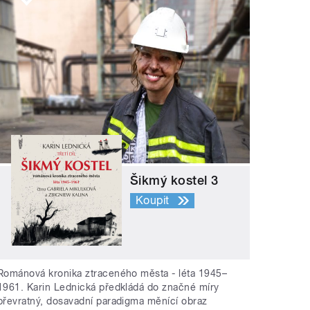
Šikmý kostel 3
Koupit
Románová kronika ztraceného města - léta 1945–
1961. Karin Lednická předkládá do značné míry
převratný, dosavadní paradigma měnící obraz