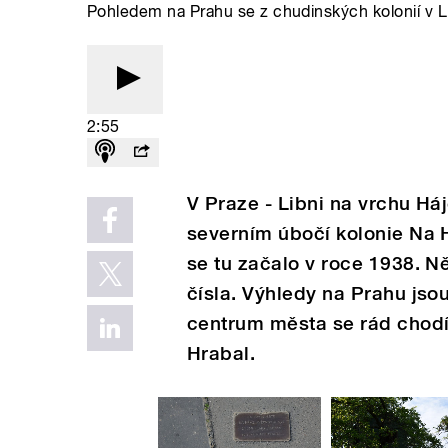
Pohledem na Prahu se z chudinských kolonií v Li
2:55
V Praze - Libni na vrchu Há
severním úbočí kolonie Na H
se tu začalo v roce 1938. 
čísla. Výhledy na Prahu js
centrum města se rád chodí
Hrabal.