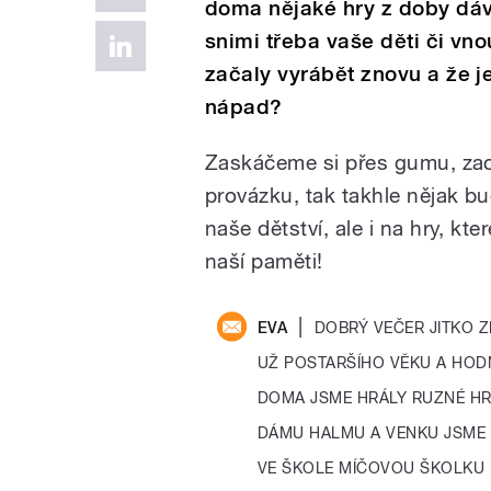
doma nějaké hry z doby dávn
snimi třeba vaše děti či vno
začaly vyrábět znovu a že j
nápad?
Zaskáčeme si přes gumu, zac
provázku, tak takhle nějak b
naše dětství, ale i na hry, kte
naší paměti!
|
EVA
DOBRÝ VEČER JITKO Z
UŽ POSTARŠÍHO VĚKU A HOD
DOMA JSME HRÁLY RUZNÉ H
DÁMU HALMU A VENKU JSME 
VE ŠKOLE MÍČOVOU ŠKOLKU 