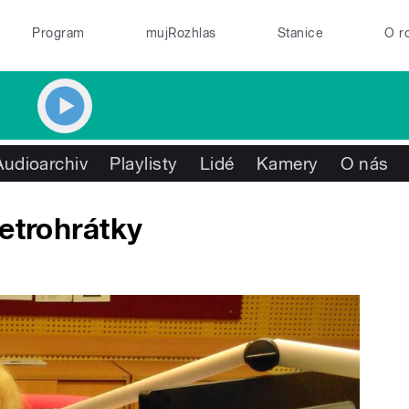
Program
mujRozhlas
Stanice
O r
Audioarchiv
Playlisty
Lidé
Kamery
O nás
etrohrátky