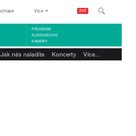
ozhlase
Více
ŽIVĚ
PROGRAM
AUDIOARCHIV
KAMERY
Jak nás naladíte
Koncerty
Více
…