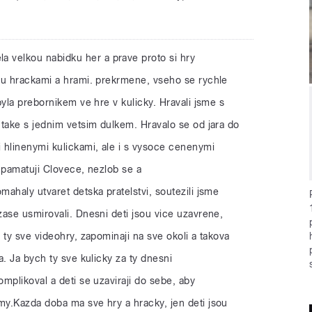
 velkou nabidku her a prave proto si hry
ou hrackami a hrami. prekrmene, vseho se rychle
byla prebornikem ve hre v kulicky. Hravali jsme s
 take s jednim vetsim dulkem. Hravalo se od jara do
 hlinenymi kulickami, ale i s vysoce cenenymi
 pamatuji Clovece, nezlob se a
ahaly utvaret detska pratelstvi, soutezili jsme
ase usmirovali. Dnesni deti jsou vice uzavrene,
 ty sve videohry, zapominaji na sve okoli a takova
a. Ja bych ty sve kulicky za ty dnesni
mplikoval a deti se uzaviraji do sebe, aby
y.Kazda doba ma sve hry a hracky, jen deti jsou