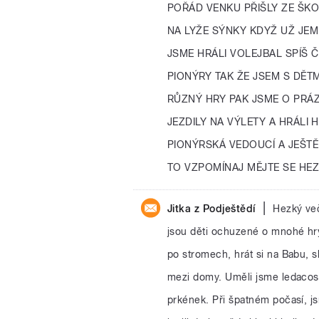
POŘÁD VENKU PŘIŠLY ZE ŠKO
NA LYŽE SÝNKY KDYŽ UŽ JEM
JSME HRÁLI VOLEJBAL SPÍŠ 
PIONÝRY TAK ŽE JSEM S DĚT
RŮZNÝ HRY PAK JSME O PRÁ
JEZDILY NA VÝLETY A HRÁLI 
PIONÝRSKÁ VEDOUCÍ A JEŠTĚ
TO VZPOMÍNAJ MĚJTE SE HE
|
Jitka z Podještědí
Hezký več
jsou děti ochuzené o mnohé hry
po stromech, hrát si na Babu, s
mezi domy. Uměli jsme ledacos 
prkének. Při špatném počasí, js