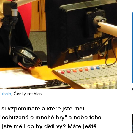
Kubala
,
Český rozhlas
 si vzpomínáte a které jste měli
i "ochuzené o mnohé hry" a nebo toho
 jste měli co by děti vy? Máte ještě