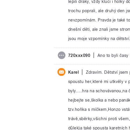
lepili draky, vždy kluci i holky
trochu poprali, ale druhý den j
nevzpomínám. Pravda je také to
dnešní děti, ale znali jsme stro
jsou moje vzpomínky na dětství.
|
720xxx090
Ano to byli časy
|
Karel
Zdravím. Dětství jsem 
spoustu her,které mi utkvěly v 
byly.....hra na schovávanou,na 
hejbejte se,školka a nebo paná
tzv.hoňka s míčkem,Honzo vstá
trávě,sběrky,všichni proti vše
důlek)a také spousta karetních 