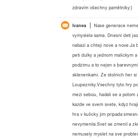
zdravím všechny pamětníky:)
|
Ivanea
Nase generace nemela
vymyslela sama. Dnesni deti js
nabazi a chteji nove a nove.Ja 
peti dulky a jednom malickym a
podzimu a to nejen s barevnymi
sklenenkami. Ze stolnich her si
Loupezniky.Vsechny tyto hry pom
mezi sebou, hadali se a potom z
kazde ve svem svete, kdyz hraji
hra v kulicky jim pripada smesn
nevymenila.Svet se zmenil a zko
nemusely myslet na sve problem