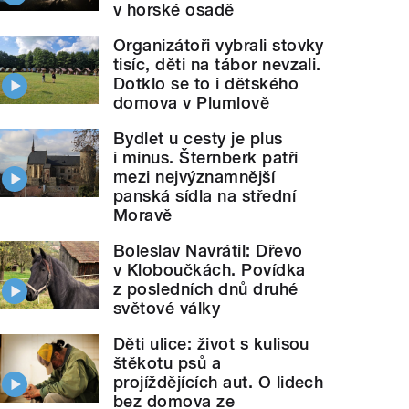
v horské osadě
Organizátoři vybrali stovky
tisíc, děti na tábor nevzali.
Dotklo se to i dětského
domova v Plumlově
Bydlet u cesty je plus
i mínus. Šternberk patří
mezi nejvýznamnější
panská sídla na střední
Moravě
Boleslav Navrátil: Dřevo
v Kloboučkách. Povídka
z posledních dnů druhé
světové války
Děti ulice: život s kulisou
štěkotu psů a
projíždějících aut. O lidech
bez domova ze