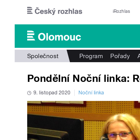
Přejít k hlavnímu obsahu
iRozhlas
Společnost
Program
Pořady
Pondělní Noční linka: R
9. listopad 2020
Noční linka