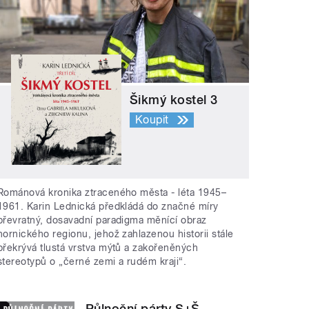
Šikmý kostel 3
Koupit
Románová kronika ztraceného města - léta 1945–
1961. Karin Lednická předkládá do značné míry
převratný, dosavadní paradigma měnící obraz
hornického regionu, jehož zahlazenou historii stále
překrývá tlustá vrstva mýtů a zakořeněných
stereotypů o „černé zemi a rudém kraji“.
Půlnoční párty S+Š