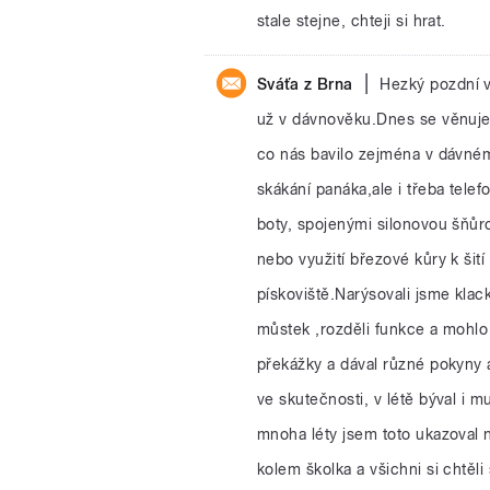
stale stejne, chteji si hrat.
|
Sváťa z Brna
Hezký pozdní ve
už v dávnověku.Dnes se věnuje
co nás bavilo zejména v dávném
skákání panáka,ale i třeba telef
boty, spojenými silonovou šňůro
nebo využití březové kůry k šití
pískoviště.Narýsovali jsme klack
můstek ,rozděli funkce a mohlo 
překážky a dával různé pokyny a 
ve skutečnosti, v létě býval i
mnoha léty jsem toto ukazoval 
kolem školka a všichni si chtěli