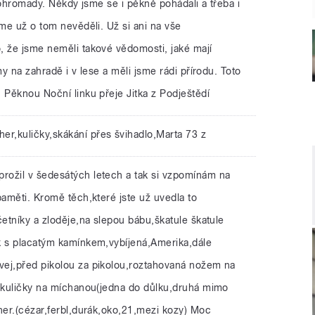
 dohromady. Někdy jsme se i pěkně pohádali a třeba i
sme už o tom nevěděli. Už si ani na vše
, že jsme neměli takové vědomosti, jaké mají
my na zahradě i v lese a měli jsme rádi přírodu. Toto
 Pěknou Noční linku přeje Jitka z Podještědí
 her,kuličky,skákání přes švihadlo,Marta 73 z
prožil v šedesátých letech a tak si vzpomínám na
paměti. Kromě těch,které jste už uvedla to
četníky a zloděje,na slepou bábu,škatule škatule
k s placatým kamínkem,vybíjená,Amerika,dále
vej,před pikolou za pikolou,roztahovaná nožem na
m,kuličky na míchanou(jedna do důlku,druhá mimo
her.(cézar,ferbl,durák,oko,21,mezi kozy) Moc