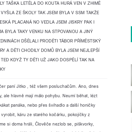
LY TAŠKA LETĚLA DO KOUTA HURÁ VEN V ZHIMĚ
 VYŠLA ZE ŠKOLY TAK JSEM BYLA V SSM TAKŽE
ČESKÁ PLACANÁ NO VEDLA JSEM JISKRY PAK I
MA BYLA TAKY VENKU NA STPOVANOU A JINÝ
ZDNINÁCH DŠĚLALI PRODĚTI TÁBOR PŘÍMĚSTSKÝ
HRY A DĚTI CHODILY DOMŮ BYLA JSEM NEJLEPŠÍ
 TED KDYŽ TY DĚTI UŽ JAKO DOSPĚLÍ TAK NA
ZKY
er paní Jitko , též všem posluchačům. Ano, dnes
, ale hlavně mají málo pohybu. Neumí běhat, lézt
kákat panáka, nebo přes švihadlo a další honičky
vyrobit, káru ze starého kočárku, pokojíčky z
me si doma hráli, Člověče nezlob se, piškvorky,