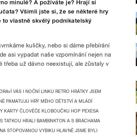
o minulé? A požíváte je? Hrají si
učata? Všimli jste si, že se některé hry
e to vlastně skvělý podnikatelský
vrnkáme kuličky, nebo si dáme přebírání
ude asi vypadat naše vzpomínání nejen na
ré třeba už dávno neexistují, ale zůstaly v
DRAvÍ VÁS I NOČNÍ LINKU RETRO HRÁTKY JSEM
NĚ PAMATUJU HRÝ MÉHO DĚTSTVÍ A MLÁDÍ
RY KARTY ČLOVĚČE KLOBOUČKU HOP PEXESA
S TATKOU HRALI BAMBINKTON A S BRÁCHAMA
NA STOPOVANOU VYBIKU HLAVNĚ JSME BYLI