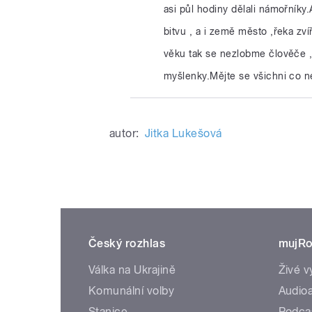
asi půl hodiny dělali námořníky
bitvu , a i země město ,řeka zvíř
věku tak se nezlobme člověče ,h
myšlenky.Mějte se všichni co ne
autor:
Jitka Lukešová
Český rozhlas
mujRo
Válka na Ukrajině
Živé v
Komunální volby
Audioa
Stanice
Podca