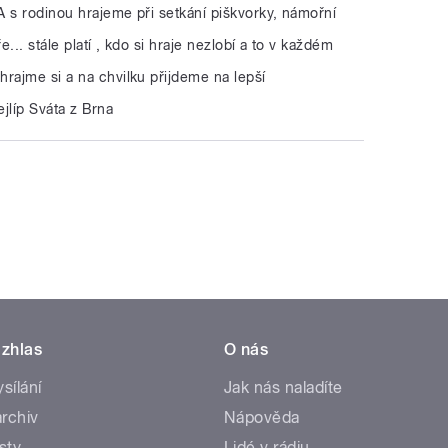
.A s rodinou hrajeme při setkání piškvorky, námořní
e... stále platí , kdo si hraje nezlobí a to v každém
rajme si a na chvilku přijdeme na lepší
jlíp Sváta z Brna
zhlas
O nás
ysílání
Jak nás naladíte
rchiv
Nápověda
sty
Lidé v rádiu