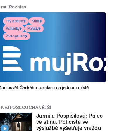
mujRozhlas
Hry a četby
Krimi
Pohádky
Pořady
Živé vysílání
Audiosvět Českého rozhlasu na jednom místě
NEJPOSLOUCHANĚJŠÍ
Jarmila Pospíšilová: Palec
ve stínu. Policista ve
výslužbě vyšetřuje vraždu