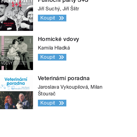
Jiří Suchý, Jiří Šlitr
Koupit
Hornické vdovy
Kamila Hladká
Koupit
Veterinární poradna
Jaroslava Vykoupilová, Milan
Štourač
Koupit