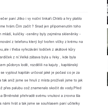
čer paní Jitko i vy noční linkaři.Chléb a hry platilo
me hrám.Čím začít ? Snad jen připomenutím toho
 mládí, kuličky -ceněny byly zejména skleněnky -
onování z telefonu který byl tvořen víčky z krému na
u,ale i třeba vyřezávání lodiček z akátové kůry
 srdíček z ní.Velká zábava byla u řeky , kde byla
em půdorys lodě, rozdělili na kajuty , kapitánský
se vyplout kapitán určoval jaké je počasí co je za
tak aniž jsme se hnuli z místa prožívali jsme to jak
 muž přes palubu což znamenalo skočit do vody.Před
na Brněnské přehradě svému vnukovi a zrovna šla
 s námi hrát a tak jsme se souhlasem paní učitelky