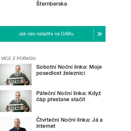
Šternberska
Jak nás naladíte na DABu
VÍCE Z POŘADU
Sobotní Noční linka: Moje
posedlost železnicí
Páteční Noční linka: Když
čáp přestane stačit
Čtvrteční Noční linka: Já a
internet