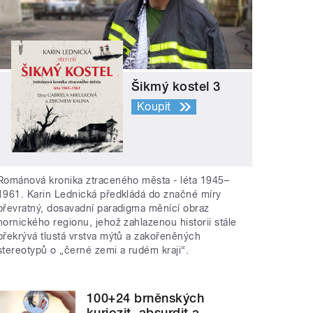
Šikmý kostel 3
Koupit
Románová kronika ztraceného města - léta 1945–
1961. Karin Lednická předkládá do značné míry
převratný, dosavadní paradigma měnící obraz
hornického regionu, jehož zahlazenou historii stále
překrývá tlustá vrstva mýtů a zakořeněných
stereotypů o „černé zemi a rudém kraji“.
100+24 brněnských
kuriozit, absurdit a