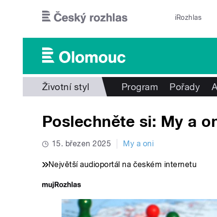
Přejít k hlavnímu obsahu
iRozhlas
Životní styl
Program
Pořady
A
Poslechněte si: My a on
15. březen 2025
My a oni
Největší audioportál na českém internetu