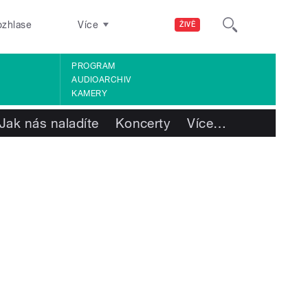
ozhlase
Více
ŽIVĚ
PROGRAM
AUDIOARCHIV
KAMERY
Jak nás naladíte
Koncerty
Více
…