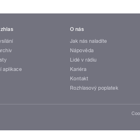
zhlas
O nás
ysílání
Jak nás naladíte
rchiv
Nápověda
sty
Lidé v rádiu
í aplikace
Kariéra
Kontakt
Rozhlasový poplatek
Coo