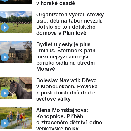
v horské osadě
Organizátoři vybrali stovky
tisíc, děti na tábor nevzali.
Dotklo se to i dětského
domova v Plumlově
Bydlet u cesty je plus
i mínus. Šternberk patří
mezi nejvýznamnější
panská sídla na střední
Moravě
Boleslav Navrátil: Dřevo
v Kloboučkách. Povídka
z posledních dnů druhé
světové války
Alena Mornštajnová:
Konopnice. Příběh
o ztraceném dětství jedné
venkovské holky