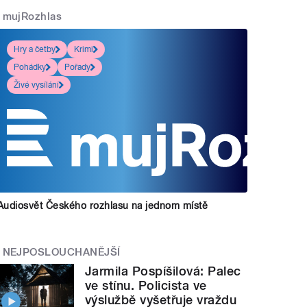
mujRozhlas
Hry a četby
Krimi
Pohádky
Pořady
Živé vysílání
Audiosvět Českého rozhlasu na jednom místě
NEJPOSLOUCHANĚJŠÍ
Jarmila Pospíšilová: Palec
ve stínu. Policista ve
výslužbě vyšetřuje vraždu