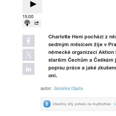
15:00
Charlotte Heni pochází z n
sedmým měsícem žije v Praz
německé organizaci Aktion
starším Čechům a Češkám j
popisu práce a jaké zkušeno
oni.
autor:
Goranka Oljača
Všechny díly pořadu na mujRozhlas