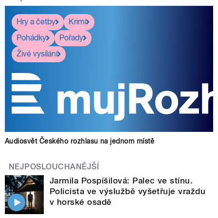
Hry a četby
Krimi
Pohádky
Pořady
Živé vysílání
Audiosvět Českého rozhlasu na jednom místě
NEJPOSLOUCHANĚJŠÍ
Jarmila Pospíšilová: Palec ve stínu.
Policista ve výslužbě vyšetřuje vraždu
v horské osadě