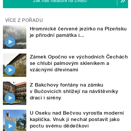
Jak nás naladíte na DABu
VÍCE Z POŘADU
Hromnické červené jezírko na Plzeňsku
je přírodní památka i...
Zámek Opočno ve východních Čechách
se chlubí palmovým skleníkem a
vzácnými dřevinami
Z Bakchovy fontány na zámku
v Bučovicích shlížejí na návštěvníky
draci i sirény
U Oseku nad Bečvou vyrostla moderní
kaplička. Vnuk ji nechal postavit jako
poctu svému dědečkovi