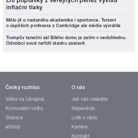
Lití poptávky z veřejných peněz vyvolá
inflační tlaky
Mělo jít o nadaného akademika i sportovce. Tvrzení
o úspěších profesora z Cambridge ale média vyvrátila
Trumpův taneční sál Bílého domu je zatím v nedohlednu.
Odvolací soud nařídil stavbu zastavit
Český rozhlas
O nás
Válka na Ukrajině
Jak nás naladíte
Komunální volby
Nápověda
Stanice
Lidé v rádiu
eShop
Kariéra
Kontakt