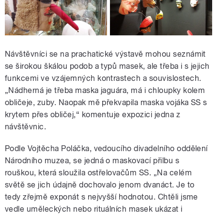
Návštěvníci se na prachatické výstavě mohou seznámit
se širokou škálou podob a typů masek, ale třeba i s jejich
funkcemi ve vzájemných kontrastech a souvislostech.
„Nádherná je třeba maska jaguára, má i chloupky kolem
obličeje, zuby. Naopak mě překvapila maska vojáka SS s
krytem přes obličej,“ komentuje expozici jedna z
návštěvnic.
Podle Vojtěcha Poláčka, vedoucího divadelního oddělení
Národního muzea, se jedná o maskovací přilbu s
rouškou, která sloužila ostřelovačům SS. „Na celém
světě se jich údajně dochovalo jenom dvanáct. Je to
tedy zřejmě exponát s nejvyšší hodnotou. Chtěli jsme
vedle uměleckých nebo rituálních masek ukázat i