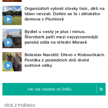
Organizátoři vybrali stovky tisíc, děti na
tábor nevzali. Dotklo se to i dětského
domova v Plumlově
Bydlet u cesty je plus i mínus.
Šternberk patří mezi nejvýznamnější
panská sídla na střední Moravě
Boleslav Navrátil: Dřevo v Kloboučkách.
Povídka z posledních dnů druhé
světové války
Jak nás naladíte na DABu
VÍCE Z POŘADU