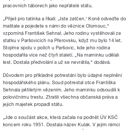
pracovních táborech jako nepřátelé státu.
„Přijeli pro tatínka a říkali: ‚Jste zatčen.‘ Koně odveďte do
maštale a pojedete s námi do věznice Olomouc,“
vzpomíná František Sehnal. Jeho rodinu vystěhovali ze
statku v Paršovicích na Přerovsku, když mu bylo 14 let.
Stojíme spolu v polích u Paršovic, kde jeho rodina
hospodařila více než čtyři staletí. „Na maminku udělali
lest. Dostala předvolání a už se nevrátila,“ dodává.
Důvodem pro příkladné potrestání bylo údajné neplnění
hospodářského plánu. Soud potrestal otce Františka
Sehnala pětiletým vězením. Jeho maminku odsoudili k
polovičnímu trestu. Ztratili všechna občanská práva a
jejich majetek propadl státu.
„Jde o součást akce, která začala na podnět ÚV KSČ
koncem roku 1951. Dostala název Kulak. V jejím rámci