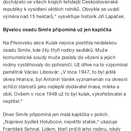
docházelo ve všech krajích tehdejší Československé
republiky k vysídlení větších rolníků. Obvykle se uvádí
výměra nad 15 hektarů,“ vysvětluje historik Jiří Lapáček.
Bývalou osadu Simře připomíná už jen kaplička
Na Přerovsku akce Kulak nejvíce postihla nedalekou
osadu Simře, kde žily čtyři rodiny sedláků. Muže
komunistické soudy muže poslaly do vězení a jejich
rodiny vystěhovaly do pohraničí. Už dříve na to vzpomínal
pamětník Václav Libosvár: „V roce 1947, to byl ještě
okres Hranice, byl Antonín Vaněk vyznamenán na okresní
schůzi starostů jako nejlepší dodavatel masa, mléka a
obilí. Ovšem v roce 1948 už to byl kulak, vykořisťovatel a
nepřítel.“
Dnes Simře připomíná jen malá kaplička v polích.
„Napravo bydleli Holubcovi, největší statek,“ ukazuje
František Sehnal. Lidem, kteří zničili jeho rodinu, nikdy