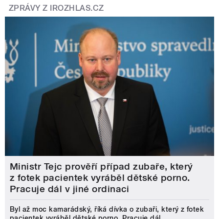
ZPRÁVY Z IROZHLAS.CZ
Ministr Tejc prověří případ zubaře, který
z fotek pacientek vyráběl dětské porno.
Pracuje dál v jiné ordinaci
Byl až moc kamarádský, říká dívka o zubaři, který z fotek
pacientek vyráběl dětské porno. Pracuje dál