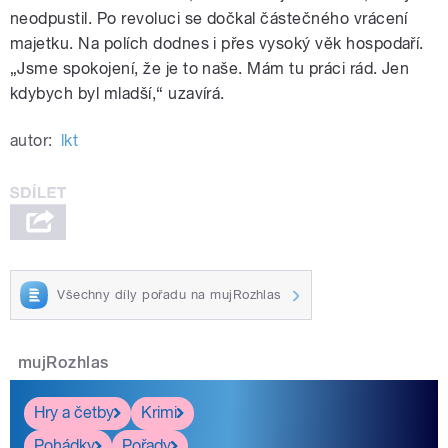
neodpustil. Po revoluci se dočkal částečného vrácení
majetku. Na polích dodnes i přes vysoký věk hospodaří.
„Jsme spokojení, že je to naše. Mám tu práci rád. Jen
kdybych byl mladší,“ uzavírá.
autor:
lkt
Všechny díly pořadu na mujRozhlas
mujRozhlas
Hry a četby
Krimi
Pohádky
Pořady