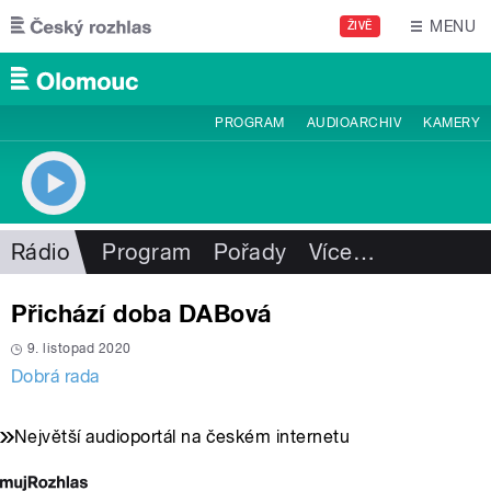
Přejít k hlavnímu obsahu
MENU
ŽIVĚ
PROGRAM
AUDIOARCHIV
KAMERY
Rádio
Program
Pořady
Více
…
Přichází doba DABová
9. listopad 2020
Dobrá rada
Největší audioportál na českém internetu