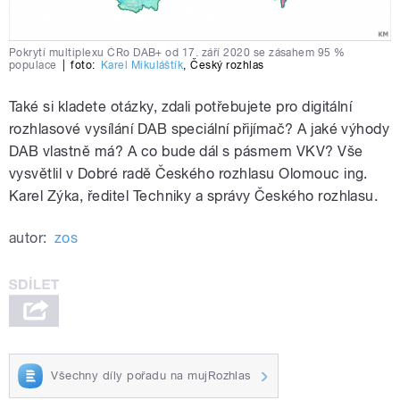
Pokrytí multiplexu ČRo DAB+ od 17. září 2020 se zásahem 95 %
populace
|
foto:
Karel Mikuláštík
,
Český rozhlas
Také si kladete otázky, zdali potřebujete pro digitální
rozhlasové vysílání DAB speciální přijímač? A jaké výhody
DAB vlastně má? A co bude dál s pásmem VKV? Vše
vysvětlil v Dobré radě Českého rozhlasu Olomouc ing.
Karel Zýka, ředitel Techniky a správy Českého rozhlasu.
autor:
zos
Všechny díly pořadu na mujRozhlas