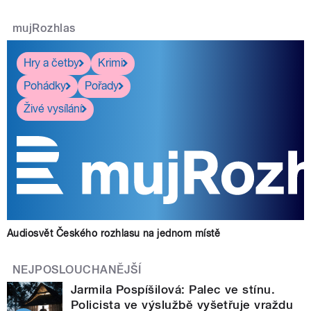
mujRozhlas
Hry a četby
Krimi
Pohádky
Pořady
Živé vysílání
Audiosvět Českého rozhlasu na jednom místě
NEJPOSLOUCHANĚJŠÍ
Jarmila Pospíšilová: Palec ve stínu.
Policista ve výslužbě vyšetřuje vraždu