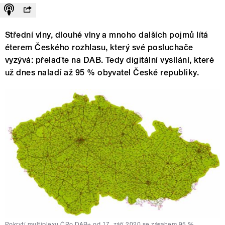
Střední vlny, dlouhé vlny a mnoho dalších pojmů lítá
éterem Českého rozhlasu, který své posluchače
vyzývá: přelaďte na DAB. Tedy digitální vysílání, které
už dnes naladí až 95 % obyvatel České republiky.
Pokrytí multiplexu ČRo DAB+ od 17. září 2020 se zásahem 95 %