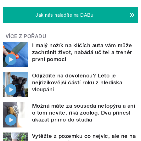
Jak nás naladíte na DABu
VÍCE Z POŘADU
I malý nožík na klíčích auta vám může
zachránit život, nabádá učitel a trenér
první pomoci
Odjíždíte na dovolenou? Léto je
nejrizikovější částí roku z hlediska
vloupání
Možná máte za souseda netopýra a ani
o tom nevíte, říká zoolog. Dva přinesl
ukázat přímo do studia
Vytěžte z pozemku co nejvíc, ale ne na