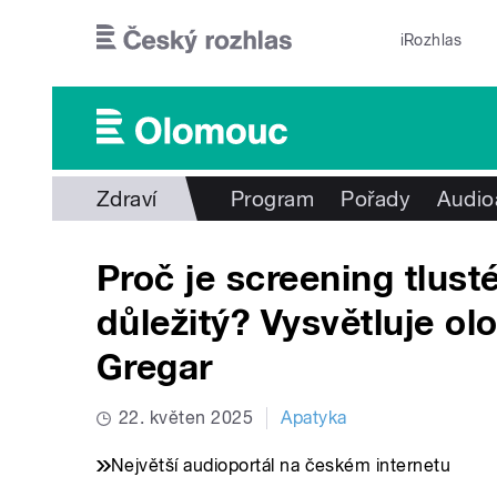
Přejít k hlavnímu obsahu
iRozhlas
Zdraví
Program
Pořady
Audio
Proč je screening tlus
důležitý? Vysvětluje ol
Gregar
22. květen 2025
Apatyka
Největší audioportál na českém internetu