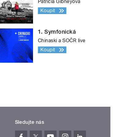
Patricia Gibneyová
Koupit
1. Symfonická
Chinaski a SOČR live
Koupit
Sledujte nás