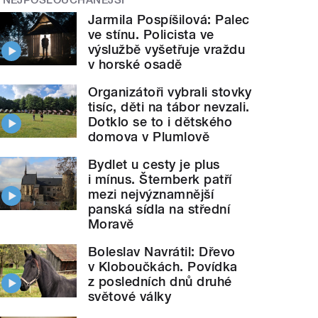
Jarmila Pospíšilová: Palec
ve stínu. Policista ve
výslužbě vyšetřuje vraždu
v horské osadě
Organizátoři vybrali stovky
tisíc, děti na tábor nevzali.
Dotklo se to i dětského
domova v Plumlově
Bydlet u cesty je plus
i mínus. Šternberk patří
mezi nejvýznamnější
panská sídla na střední
Moravě
Boleslav Navrátil: Dřevo
v Kloboučkách. Povídka
z posledních dnů druhé
světové války