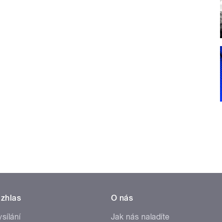
zhlas
O nás
ysílání
Jak nás naladíte