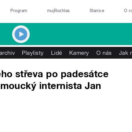
Program
mujRozhlas
Stanice
O r
archiv
Playlisty
Lidé
Kamery
O nás
Jak 
tého střeva po padesátce
omoucký internista Jan