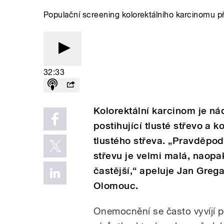
Populační screening kolorektálního karcinomu př
32:33
Kolorektální karcinom je n
postihující tlusté střevo a 
tlustého střeva. „Pravděpo
střevu je velmi malá, naopa
častější,“ apeluje Jan Grega
Olomouc.
Onemocnění se často vyvíjí po