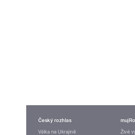
Český rozhlas
mujRo
Válka na Ukrajině
Živé v