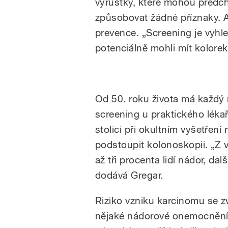
výrůstky, které mohou předch
způsobovat žádné příznaky. A
prevence. „Screening je vyhle
potenciálně mohli mít kolorekt
Apatyka | Kolorektální kar
Od 50. roku života má každý
screening u praktického lék
stolici při okultním vyšetření
podstoupit kolonoskopii. „Z 
až tři procenta lidí nádor, da
dodává Gregar.
Riziko vzniku karcinomu se z
nějaké nádorové onemocnění, 