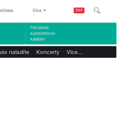
ozhlase
Více
ŽIVĚ
PROGRAM
AUDIOARCHIV
KAMERY
nás naladíte
Koncerty
Více
…