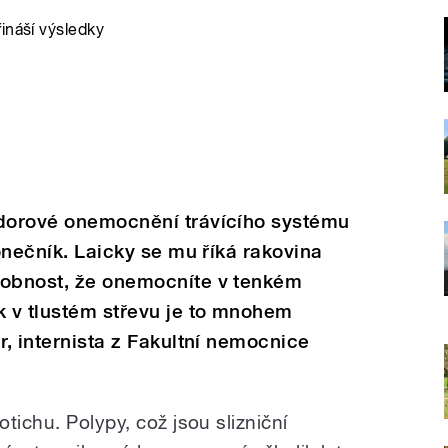
ináší výsledky
ádorové onemocnění trávícího systému
konečník. Laicky se mu říká rakovina
dobnost, že onemocníte v tenkém
k v tlustém střevu je to mnohem
r, internista z Fakultní nemocnice
tichu. Polypy, což jsou slizniční