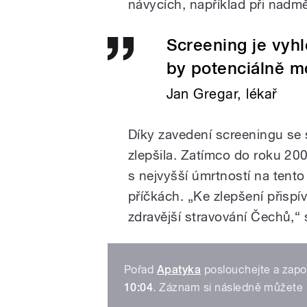
návycích, například při nadm
Screening je vyhl
by potenciálně mo
Jan Gregar, lékař
Díky zavedení screeningu se 
zlepšila. Zatímco do roku 20
s nejvyšší úmrtností na tento
příčkách. „Ke zlepšení přispí
zdravější stravování Čechů,“ 
Pořad
Apatyka
poslouchejte a zapo
10:04
. Záznam si následně můžete