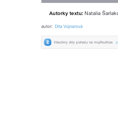
Autorky textu:
Natalia Šarla
autor:
Dita Vojnarová
Všechny díly pořadu na mujRozhlas