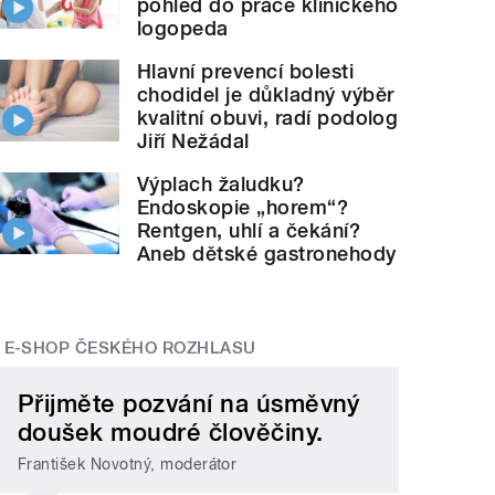
pohled do práce klinického
logopeda
Hlavní prevencí bolesti
chodidel je důkladný výběr
kvalitní obuvi, radí podolog
Jiří Nežádal
Výplach žaludku?
Endoskopie „horem“?
Rentgen, uhlí a čekání?
Aneb dětské gastronehody
E-SHOP ČESKÉHO ROZHLASU
Přijměte pozvání na úsměvný
doušek moudré člověčiny.
František Novotný, moderátor