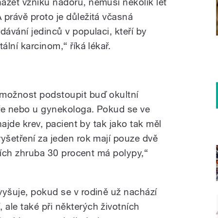
ázet vzniku nádoru, nemusí několik let
 právě proto je důležitá včasná
dávání jedinců v populaci, kteří by
ální karcinom,“ říká lékař.
cinom | Jan Gregar
 možnost podstoupit buď okultní
aře nebo u gynekologa. Pokud se ve
 najde krev, pacient by tak jako tak měl
vyšetření za jeden rok mají pouze dvě
lších zhruba 30 procent má polypy,“
vyšuje, pokud se v rodině už nachází
ale také při některých životních