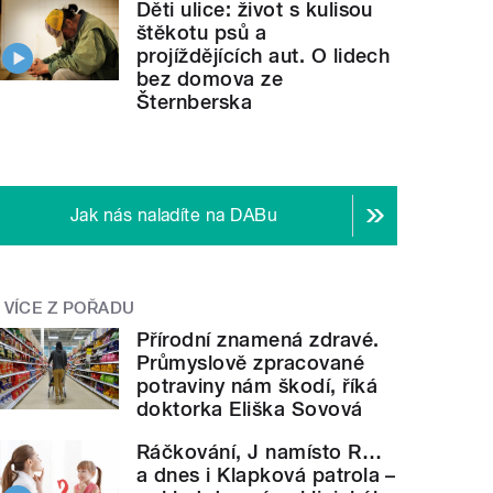
Děti ulice: život s kulisou
štěkotu psů a
projíždějících aut. O lidech
bez domova ze
Šternberska
Jak nás naladíte na DABu
VÍCE Z POŘADU
Přírodní znamená zdravé.
Průmyslově zpracované
potraviny nám škodí, říká
doktorka Eliška Sovová
Ráčkování, J namísto R…
a dnes i Klapková patrola –