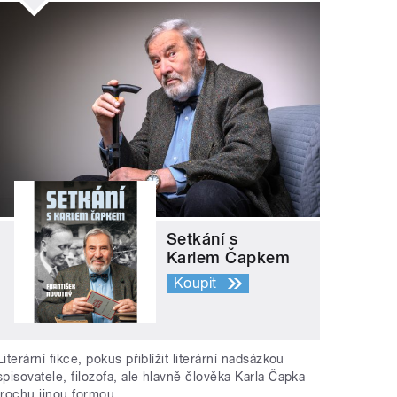
Setkání s
Karlem Čapkem
Koupit
Literární fikce, pokus přiblížit literární nadsázkou
spisovatele, filozofa, ale hlavně člověka Karla Čapka
trochu jinou formou.