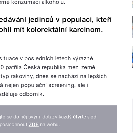
ěrné konzumaci alkoholu.
edávání jedinců v populaci, kteří
hli mít kolorektální karcinom.
situace v posledních letech výrazně
00 patřila Česká republika mezi země
 typ rakoviny, dnes se nachází na lepších
vá nejen populační screening, ale i
sděluje odborník.
jte se do něj svými dotazy každý
čtvrtek od
 poslechnout
ZDE
na webu.