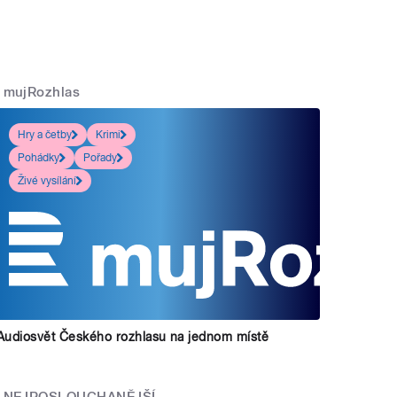
mujRozhlas
Hry a četby
Krimi
Pohádky
Pořady
Živé vysílání
Audiosvět Českého rozhlasu na jednom místě
NEJPOSLOUCHANĚJŠÍ