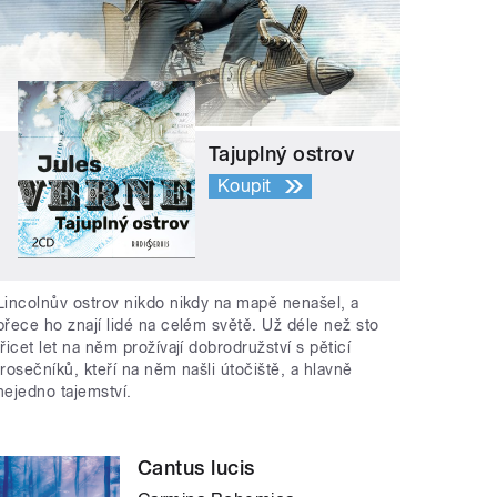
Tajuplný ostrov
Koupit
Lincolnův ostrov nikdo nikdy na mapě nenašel, a
přece ho znají lidé na celém světě. Už déle než sto
třicet let na něm prožívají dobrodružství s pěticí
trosečníků, kteří na něm našli útočiště, a hlavně
nejedno tajemství.
Cantus lucis