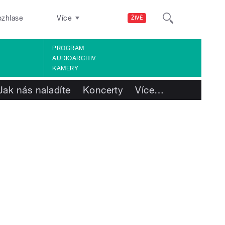
ozhlase
Více
ŽIVĚ
PROGRAM
AUDIOARCHIV
KAMERY
Jak nás naladíte
Koncerty
Více
…