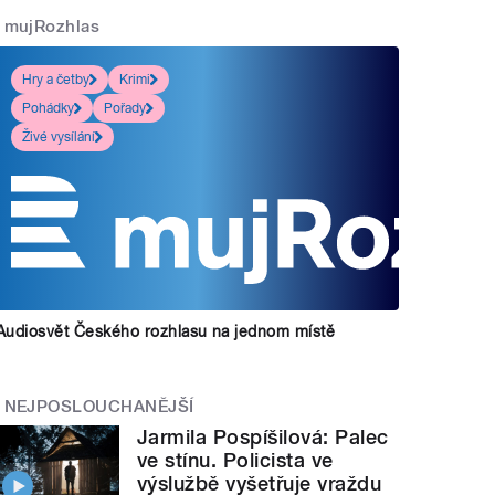
mujRozhlas
Hry a četby
Krimi
Pohádky
Pořady
Živé vysílání
Audiosvět Českého rozhlasu na jednom místě
NEJPOSLOUCHANĚJŠÍ
Jarmila Pospíšilová: Palec
ve stínu. Policista ve
výslužbě vyšetřuje vraždu