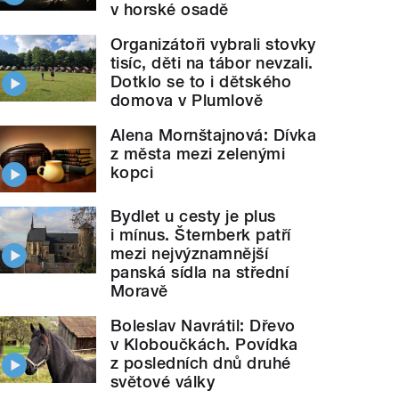
v horské osadě
Organizátoři vybrali stovky
tisíc, děti na tábor nevzali.
Dotklo se to i dětského
domova v Plumlově
Alena Mornštajnová: Dívka
z města mezi zelenými
kopci
Bydlet u cesty je plus
i mínus. Šternberk patří
mezi nejvýznamnější
panská sídla na střední
Moravě
Boleslav Navrátil: Dřevo
v Kloboučkách. Povídka
z posledních dnů druhé
světové války