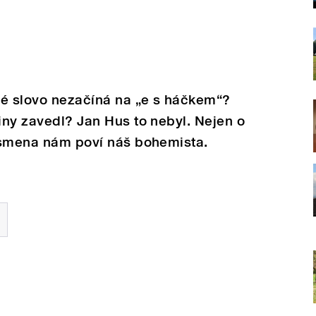
dné slovo nezačíná na „e s háčkem“?
tiny zavedl? Jan Hus to nebyl. Nejen o
písmena nám poví náš bohemista.