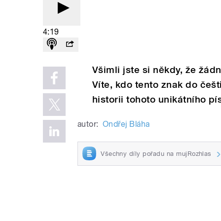
4:19
Všimli jste si někdy, že žá
Víte, kdo tento znak do češ
historii tohoto unikátního 
autor:
Ondřej Bláha
Všechny díly pořadu na mujRozhlas