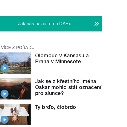
Jak nás naladíte na DABu
VÍCE Z POŘADU
Olomouc v Kansasu a
Praha v Minnesotě
Jak se z křestního jména
Oskar mohlo stát označení
pro slunce?
Ty brďo, člobrdo