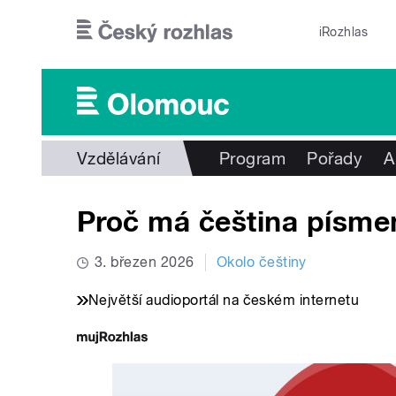
Přejít k hlavnímu obsahu
iRozhlas
Vzdělávání
Program
Pořady
A
Proč má čeština písme
3. březen 2026
Okolo češtiny
Největší audioportál na českém internetu