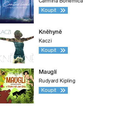
Carmina Bohemica
Koupit
Kněhyně
Kaczi
Koupit
Mauglí
Rudyard Kipling
Koupit