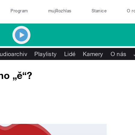
Program
mujRozhlas
Stanice
O r
udioarchiv
Playlisty
Lidé
Kamery
O nás
no „ě“?