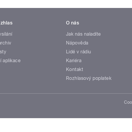
zhlas
O nás
ysílání
Jak nás naladíte
rchiv
Nápověda
sty
Lidé v rádiu
í aplikace
Kariéra
Kontakt
Rozhlasový poplatek
Coo