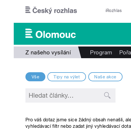
Přejít k hlavnímu obsahu
iRozhlas
Z našeho vysílání
Program
Poř
Vše
Tipy na výlet
Naše akce
Pro váš dotaz jsme sice žádný obsah nenašli, al
vyhledávací filtr nebo zadat jiný vyhledávací dota