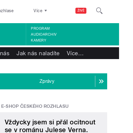
ozhlase
Více
ŽIVĚ
PROGRAM
AUDIOARCHIV
KAMERY
 nás
Jak nás naladíte
Více
…
Zprávy
E-SHOP ČESKÉHO ROZHLASU
Vždycky jsem si přál ocitnout
se v románu Julese Verna.