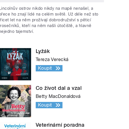
Lincolnův ostrov nikdo nikdy na mapě nenašel, a
přece ho znají lidé na celém světě. Už déle než sto
třicet let na něm prožívají dobrodružství s pěticí
trosečníků, kteří na něm našli útočiště, a hlavně
nejedno tajemství.
Lyžák
Tereza Verecká
Koupit
Co život dal a vzal
Betty MacDonaldová
Koupit
Veterinární poradna