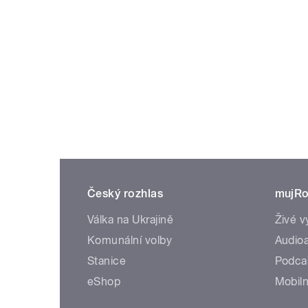
Český rozhlas
mujRo
Válka na Ukrajině
Živé v
Komunální volby
Audioa
Stanice
Podca
eShop
Mobiln