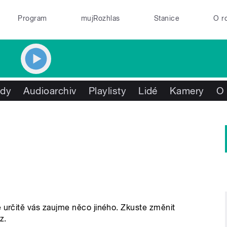
Program
mujRozhlas
Stanice
O r
ady
Audioarchiv
Playlisty
Lidé
Kamery
O
e určitě vás zaujme něco jiného. Zkuste změnit
z.