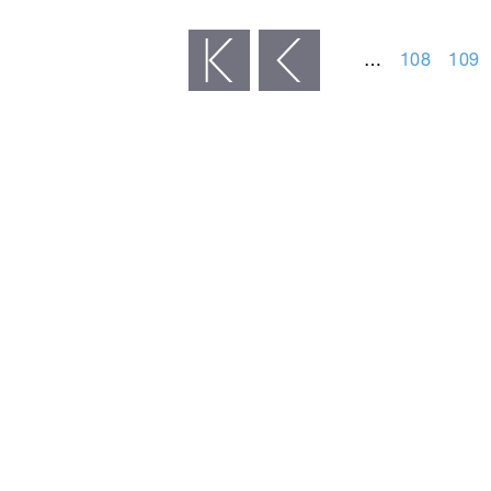
STRÁNKY
…
108
109
« první
‹ předchozí