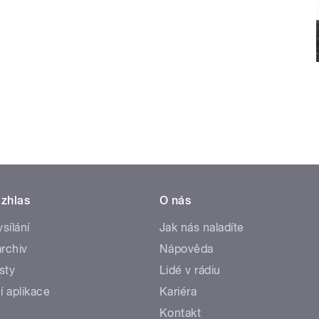
zhlas
O nás
ysílání
Jak nás naladíte
rchiv
Nápověda
sty
Lidé v rádiu
í aplikace
Kariéra
Kontakt