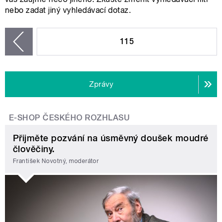
nebo zadat jiný vyhledávací dotaz.
STRÁNKY
115
zí
Zprávy
E-SHOP ČESKÉHO ROZHLASU
Přijměte pozvání na úsměvný doušek moudré
člověčiny.
František Novotný, moderátor