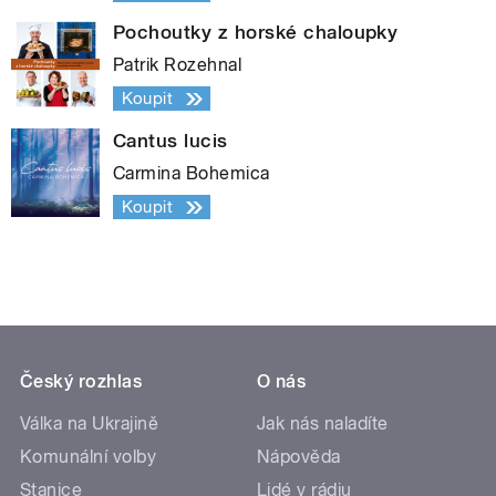
Pochoutky z horské chaloupky
Patrik Rozehnal
Koupit
Cantus lucis
Carmina Bohemica
Koupit
Český rozhlas
O nás
Válka na Ukrajině
Jak nás naladíte
Komunální volby
Nápověda
Stanice
Lidé v rádiu