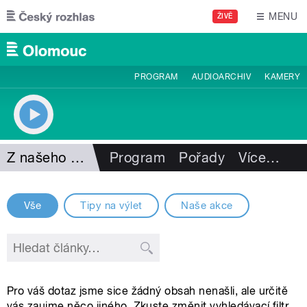
Přejít k hlavnímu obsahu
MENU
ŽIVĚ
PROGRAM
AUDIOARCHIV
KAMERY
Z našeho vysílání
Program
Pořady
Více
…
Vše
Tipy na výlet
Naše akce
Pro váš dotaz jsme sice žádný obsah nenašli, ale určitě
vás zaujme něco jiného. Zkuste změnit vyhledávací filtr