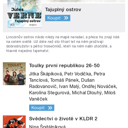
Tajuplný ostrov
Koupit
Lincolnův ostrov nikdo nikdy na mapě nenašel, a přece ho znají lidé
na celém světě. Už déle než sto třicet let na něm prožívají
dobrodružství s pěticí trosečníků, kteří na něm našli útočiště, a
hlavně nejedno tajemství.
Toulky první republikou 26-50
Jitka Škápíková, Petr Vodička, Petra
Tanclová, Tomáš Pánek, Dušan
Radovanovič, Ivan Malý, Ondřej Nováček,
Karolína Stegurová, Michal Dlouhý, Miloš
Vaněček
Koupit
Svědectví o životě v KLDR 2
Nina Špitálníková