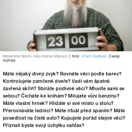
Moderátor Noční linky Honza Macoun
|
foto:
Khalil Baalbaki
,
Český
rozhlas
Máte nějaký divný zvyk? Rovnáte věci podle barev?
Kontrolujete zamčené dveře? Vadí vám špatně
zavřená skříň? Sbíráte podivné věci? Mluvíte sami se
sebou? Čicháte ke knihám? Milujete vůni benzinu?
Máte vlastní hrnek? Hlídáte si své místo u stolu?
Přerovnáváte lednici? Máte rituál před spaním? Máte
posedlost na čisté auto? Kupujete pořád stejné věci?
Přiznali byste svoji úchylku nahlas?