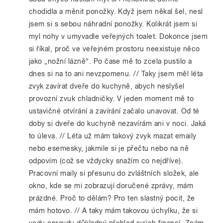
chodidla a měnit ponožky. Když jsem někal šel, nesl
jsem si s sebou náhradní ponožky. Kolikrát jsem si
myl nohy v umyvadle veřejných toalet. Dokonce jsem
si říkal, proč ve veřejném prostoru neexistuje něco
jako „nožní lázně“. Po čase mě to zcela pustilo a
dnes si na to ani nevzpomenu. // Taky jsem měl léta
zvyk zavírat dveře do kuchyně, abych neslyšel
provozní zvuk chladničky. V jeden moment mě to
ustavičné otvírání a zavírání začalo unavovat. Od té
doby si dveře do kuchyně nezavírám ani v noci. Jaká
to úleva. // Léta už mám takový zvyk mazat emaily
nebo esemesky, jakmile si je přečtu nebo na ně
odpovím (což se vždycky snažím co nejdříve).
Pracovní maily si přesunu do zvláštních složek, ale
okno, kde se mi zobrazují doručené zprávy, mám
prázdné. Proč to dělám? Pro ten slastný pocit, že
mám hotovo. // A taky mám takovou úchylku, že si
vedu opravdu důkladný přehled svých financí. Znám