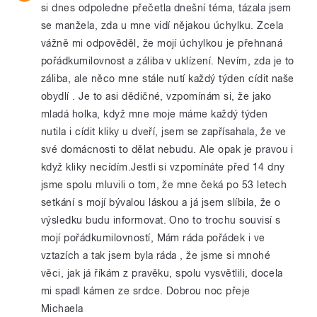
si dnes odpoledne přečetla dnešní téma, tázala jsem
se manžela, zda u mne vidí nějakou úchylku. Zcela
vážně mi odpověděl, že mojí úchylkou je přehnaná
pořádkumilovnost a záliba v uklízení. Nevím, zda je to
záliba, ale něco mne stále nutí každý týden cídit naše
obydlí . Je to asi dědičné, vzpomínám si, že jako
mladá holka, když mne moje máme každý týden
nutila i cídit kliky u dveří, jsem se zapřísahala, že ve
své domácnosti to dělat nebudu. Ale opak je pravou i
když kliky necídím.Jestli si vzpomínáte před 14 dny
jsme spolu mluvili o tom, že mne čeká po 53 letech
setkání s mojí bývalou láskou a já jsem slíbila, že o
výsledku budu informovat. Ono to trochu souvisí s
mojí pořádkumilovností, Mám ráda pořádek i ve
vztazích a tak jsem byla ráda , že jsme si mnohé
věci, jak já říkám z pravěku, spolu vysvětlili, docela
mi spadl kámen ze srdce. Dobrou noc přeje
Michaela