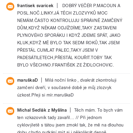
|
frantisek svaricek
DOBRÝ VEČÉR P.MACOUN A
POSL.NOČ.LINKY.JÁ TĚCH ZLOZVYKŮ MOC
NEMÁM.ČASTO KONTROLUJU SPRÁVNĚ ZAMČENÝ
DŮM,KDYŽ NĚKAM ODJÍŽDÍME,TAKY ZASTAVENI
PLYNOVÉHO SPORÁKU I KDYŽ JDEME SPÁT, JAKO
KLUK,KDYŽ MĚ BYLO TAK SEDM ROKŮ,TAK JSEM
PŘESTÁL CUMLAT PALEC,TAKY JSEM V
PADESÁTILETECH,PŘESTÁL KOUŘIT.TOBY TAK
BYLO VŠECHNO.FRANTIŠEK ZE ŽIDLOCHOVIC.
|
maruškaD
Milá noční linko , dvakrát zkontroluji
zamčení dveří, v současné době je můj zlozvyk
úzkost.Přeji si mír.maruškaD
|
Michal Sedlák z Myšlína
Těch mám. To bych vám
ten vzkazovník tady zavařil… // Při jednom
cyklovýletě s tátou jsem zmokl tak, že mě na dlouhou
dobu chytlo nutkání mýt si i několikrát denně