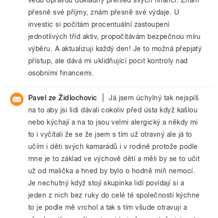
přesně své příjmy, znám přesně své výdaje. U
investic si počítám procentuální zastoupení
jednotlivých tříd aktiv, propočítávám bezpečnou míru
výběru. A aktualizuji každý den! Je to možná přepjatý
přístup, ale dává mi uklidňující pocit kontroly nad
osobními financemi.
|
Pavel ze Židlochovic
Já jsem úchylný tak nejspíš
na to aby jsi lidi dávali cokoliv před ústa když kašlou
nebo kýchají a na to jsou velmi alergický a někdy mi
to i vyčítali že se že jsem s tím už otravný ale já to
učím i děti svých kamarádů i v rodině protože podle
mne je to základ ve výchově dětí a měli by se to učit
už od malička a hned by bylo o hodně míň nemocí.
Je nechutný když stojí skupinka lidí povídají si a
jeden z nich bez ruky do celé té společnosti kýchne
to je podle mě vrchol a tak s tím všude otravuji a