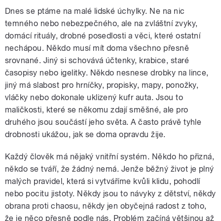
Dnes se ptáme na malé lidské úchylky. Ne na nic
temného nebo nebezpečného, ale na zvláštní zvyky,
domácí rituály, drobné posedlosti a věci, které ostatní
nechápou. Někdo musí mít doma všechno přesně
srovnané. Jiný si schovává účtenky, krabice, staré
časopisy nebo igelitky. Někdo nesnese drobky na lince,
jiný má slabost pro hrníčky, propisky, mapy, ponožky,
vláčky nebo dokonale uklizený kufr auta. Jsou to
maličkosti, které se někomu zdají směšné, ale pro
druhého jsou součástí jeho světa. A často právě tyhle
drobnosti ukážou, jak se doma opravdu žije.
Každý člověk má nějaký vnitřní systém. Někdo ho přizná,
někdo se tváří, že žádný nemá. Jenže běžný život je plný
malých pravidel, která si vytváříme kvůli klidu, pohodlí
nebo pocitu jistoty. Někdy jsou to návyky z dětství, někdy
obrana proti chaosu, někdy jen obyčejná radost z toho,
že je něco přesně podle nás. Problém začíná většinou až