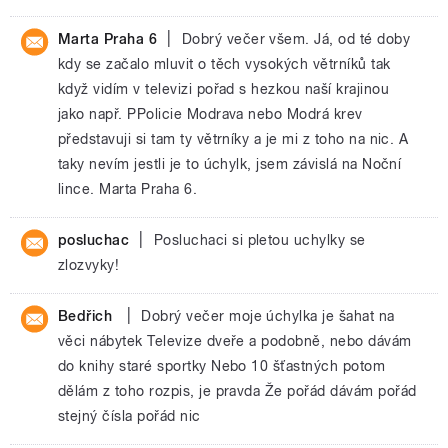
|
Marta Praha 6
Dobrý večer všem. Já, od té doby
kdy se začalo mluvit o těch vysokých větrníků tak
když vidím v televizi pořad s hezkou naší krajinou
jako např. PPolicie Modrava nebo Modrá krev
představuji si tam ty větrníky a je mi z toho na nic. A
taky nevím jestli je to úchylk, jsem závislá na Noční
lince. Marta Praha 6.
|
posluchac
Posluchaci si pletou uchylky se
zlozvyky!
|
Bedřich
Dobrý večer moje úchylka je šahat na
věci nábytek Televize dveře a podobně, nebo dávám
do knihy staré sportky Nebo 10 šťastných potom
dělám z toho rozpis, je pravda Že pořád dávám pořád
stejný čísla pořád nic