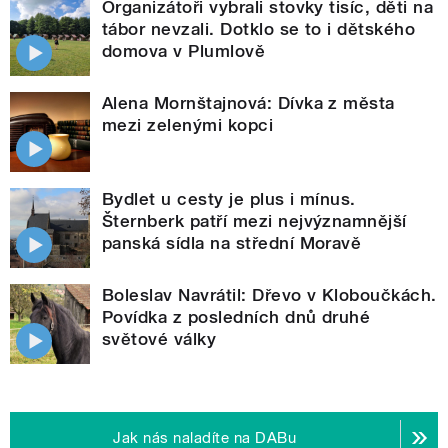
Organizátoři vybrali stovky tisíc, děti na
tábor nevzali. Dotklo se to i dětského
domova v Plumlově
Alena Mornštajnová: Dívka z města
mezi zelenými kopci
Bydlet u cesty je plus i mínus.
Šternberk patří mezi nejvýznamnější
panská sídla na střední Moravě
Boleslav Navrátil: Dřevo v Kloboučkách.
Povídka z posledních dnů druhé
světové války
Jak nás naladíte na DABu