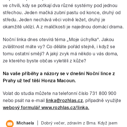
ve chvíli, kdy se potkají dva různé systémy pod jednou
střechou. Jeden mačká zubní pastu od konce, druhý od
středu. Jeden nechává věci volně ležet, druhý je
okamžitě uklízí. A z maličkosti je najednou domácí drama.
Noční linka dnes otevírá téma „Moje úchylka“. Jakou
zvláštnost máte vy? Co děláte pořád stejně, i když se
tomu ostatní smějí? A jaký zvyk má někdo u vás doma,
ze kterého byste občas vyletěli z kůže?
Na vaše příběhy a názory se v dnešní Noční lince z
Prahy už teď těší Honza Macoun.
Volat do studia můžete na telefonní číslo 731 800 900
nebo psát na e-mail
linka@rozhlas.cz
, případně využijte
webový formulář www.rozhlas.cz/linka.
|
Michaela
Dobrý večer, zdravím z Brna. Když jsem