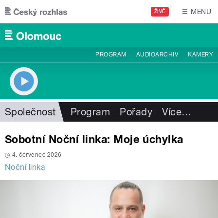
Přejít k hlavnímu obsahu
MENU
ŽIVĚ
PROGRAM
AUDIOARCHIV
KAMERY
Společnost
Program
Pořady
Více
…
Sobotní Noční linka: Moje úchylka
4. červenec 2026
Noční linka