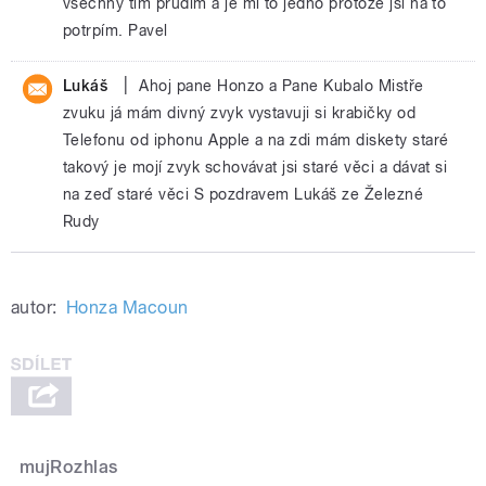
všechny tím prudím a je mi to jedno protože jsi na to
potrpím. Pavel
|
Lukáš
Ahoj pane Honzo a Pane Kubalo Mistře
zvuku já mám divný zvyk vystavuji si krabičky od
Telefonu od iphonu Apple a na zdi mám diskety staré
takový je mojí zvyk schovávat jsi staré věci a dávat si
na zeď staré věci S pozdravem Lukáš ze Železné
Rudy
autor:
Honza Macoun
mujRozhlas