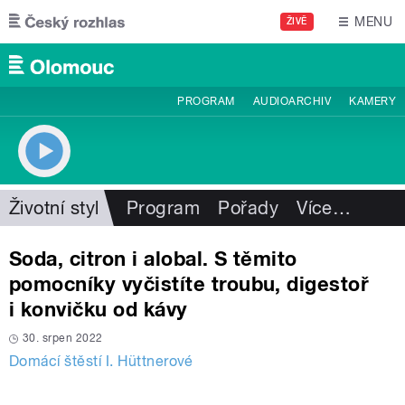
Přejít k hlavnímu obsahu
MENU
ŽIVĚ
PROGRAM
AUDIOARCHIV
KAMERY
Životní styl
Program
Pořady
Více
…
Soda, citron i alobal. S těmito
pomocníky vyčistíte troubu, digestoř
i konvičku od kávy
30. srpen 2022
Domácí štěstí I. Hüttnerové