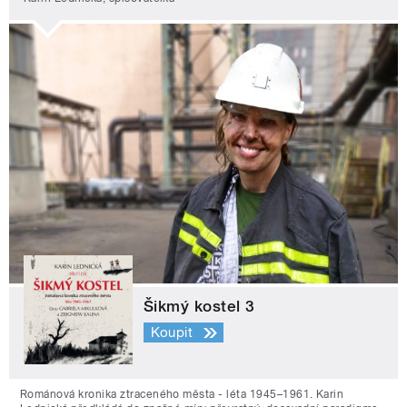
Šikmý kostel 3
Koupit
Románová kronika ztraceného města - léta 1945–1961. Karin