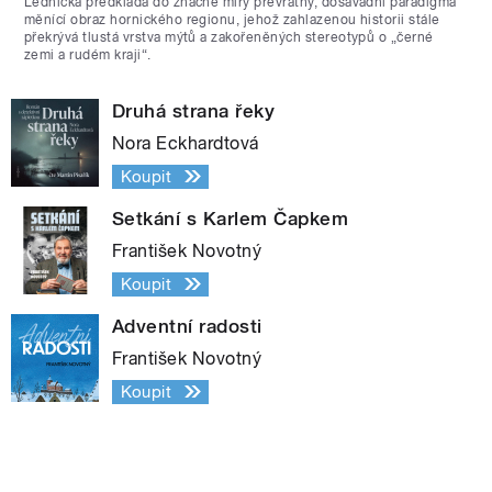
Lednická předkládá do značné míry převratný, dosavadní paradigma
měnící obraz hornického regionu, jehož zahlazenou historii stále
překrývá tlustá vrstva mýtů a zakořeněných stereotypů o „černé
zemi a rudém kraji“.
Druhá strana řeky
Nora Eckhardtová
Koupit
Setkání s Karlem Čapkem
František Novotný
Koupit
Adventní radosti
František Novotný
Koupit