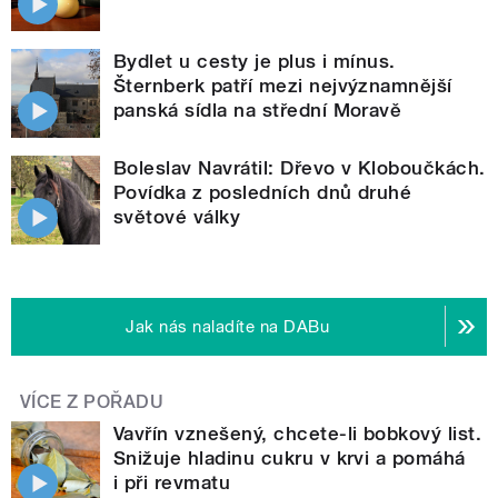
Bydlet u cesty je plus i mínus.
Šternberk patří mezi nejvýznamnější
panská sídla na střední Moravě
Boleslav Navrátil: Dřevo v Kloboučkách.
Povídka z posledních dnů druhé
světové války
Jak nás naladíte na DABu
VÍCE Z POŘADU
Vavřín vznešený, chcete-li bobkový list.
Snižuje hladinu cukru v krvi a pomáhá
i při revmatu