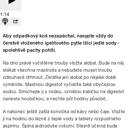
1:14
Aby odpadkový koš nezapáchal, nasypte vždy do
čerstvě vloženého igelitového pytle lžíci jedlé sody -
spolehlivě pachy pohltí.
Na dno právě vyčištěné trouby vložte alobal. Bude na něj
stékat všechna mastnota a nebudete muset troubu
zdlouhavě drhnout. Zkrátka jen alobal po nějaké době
vyměníte. Mastnou digestoř vyčistíte také obyčejnou
sodou. Smíchejte ji s vodou, vzniklou kašičku na digestoř
naneste houbičkou, a nechte půl hodiny působit.
A nakonec ještě zašlá konvička od kávy nebo čaje. Vložte
ji na hodinu do lázně z teplé vody a tablety rozpustného
aspirinu. Špína jednoduše vyšumí. Stejně účinná bude