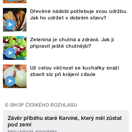
Dřevěné nádobí potřebuje svou údržbu.
Jak ho udržet v dobrém stavu?
Zelenina je chutná a zdravá. Jak ji
připravit ještě chutnější?
Už celou věčnost se kuchařky snaží
zbavit slz při krájení cibule
E-SHOP ČESKÉHO ROZHLASU
Závěr příběhu staré Karviné, který měl zůstat
pod zemí
Karin Lednická, spisovatelka