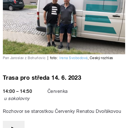
Pan Jaroslav z Bohuňovic
|
foto:
Irena Svobodová
,
Český rozhlas
Trasa pro středa 14. 6. 2023
14:00 – 14:50
Červenka
u sokolovny
Rozhovor se starostkou Červenky Renatou Dvořákovou