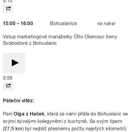
5:10
15:00 – 16:00
Bohuslavice
na návsi
Vstup marketingové manažerky ČRo Olomouc Ireny
Svobodové z Bohuslavic
3:59
Páteční vítěz:
Paní
Olga z Haček
, která
za námi přišla do Bohuslavic se
svými bývalými kolegyněmi z kuchyně. Se svým tipem
(
27,5 km
) byl nejbliž přesnému počtu najetých kilometrů