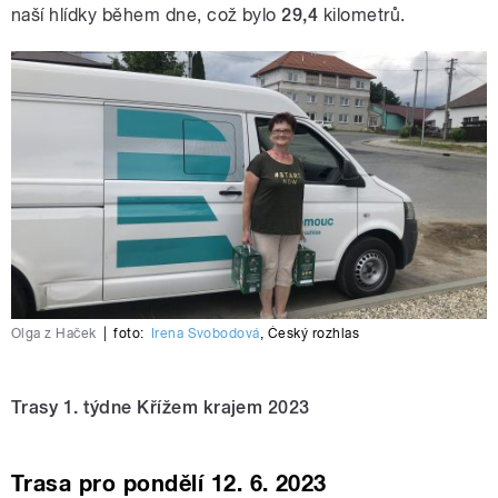
naší hlídky během dne, což bylo
29,4
kilometrů.
Olga z Haček
|
foto:
Irena Svobodová
,
Český rozhlas
Trasy 1. týdne Křížem krajem 2023
Trasa pro pondělí 12. 6. 2023