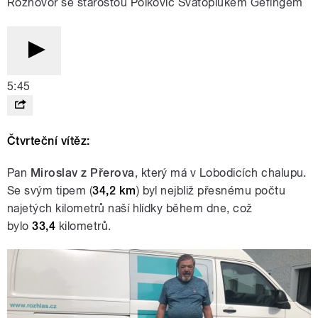
Rozhovor se starostou Polkovic Svatoplukem Gefingem
5:45
Čtvrteční vítěz:
Pan
Miroslav
z Přerova
, který má v Lobodicích chalupu.
Se svým tipem (
34,2 km
) byl nejbliž přesnému počtu
najetých kilometrů naší hlídky během dne, což
bylo
33,4
kilometrů.