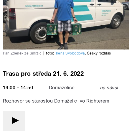
Pan Zdeněk ze Smržic
|
foto:
Irena Svobodová
,
Český rozhlas
Trasa pro středa 21. 6. 2022
14:00 – 14:50
Domaželice
na návsi
Rozhovor se starostou Domaželic Ivo Richterem