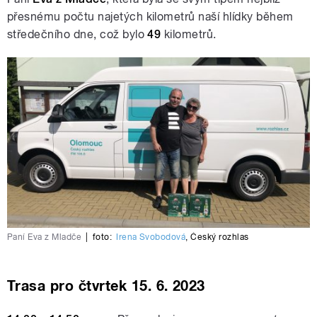
přesnému počtu najetých kilometrů naší hlídky během
středečního dne, což bylo
49
kilometrů.
Paní Eva z Mladče
|
foto:
Irena Svobodová
,
Český rozhlas
Trasa pro čtvrtek 15. 6. 2023