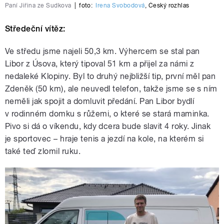
Paní Jiřina ze Sudkova
|
foto:
Irena Svobodová
,
Český rozhlas
Středeční vítěz:
Ve středu jsme najeli
50,3 km. Výhercem se stal pan
Libor z Úsova, který tipoval 51 km a přijel za námi z
nedaleké Klopiny. Byl to druhý nejbližší tip, první měl pan
Zdeněk (50 km), ale neuvedl telefon, takže jsme se s ním
neměli jak spojit a domluvit předání. Pan Libor bydlí
v rodinném domku s růžemi, o které se stará maminka.
Pivo si dá o víkendu, kdy dcera bude slavit 4 roky. Jinak
je sportovec – hraje tenis a jezdí na kole, na kterém si
také teď zlomil ruku.