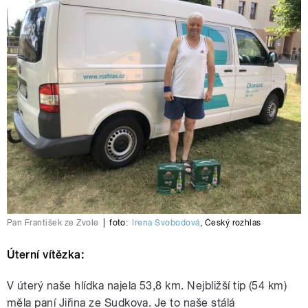
Pan František ze Zvole
|
foto:
Irena Svobodová
,
Český rozhlas
Úterní vítězka:
V úterý naše hlídka najela 53,8 km. Nejbližší tip (54 km)
měla paní Jiřina ze Sudkova. Je to naše stálá