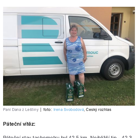
Paní Dana z Leštiny
|
foto:
Irena Svobodová
,
Český rozhlas
Páteční vítěz:
Páteční stav tachometru byl 42,5 km. Nejbližší tip – 42,3