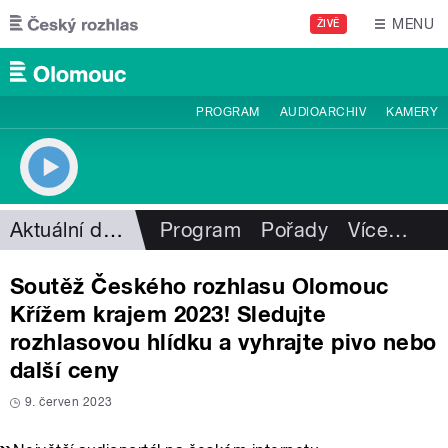
Přejít k hlavnímu obsahu
MENU
ŽIVĚ
PROGRAM
AUDIOARCHIV
KAMERY
Aktuální dění
Program
Pořady
Více
…
Soutěž Českého rozhlasu Olomouc
Křížem krajem 2023! Sledujte
rozhlasovou hlídku a vyhrajte pivo nebo
další ceny
9. červen 2023