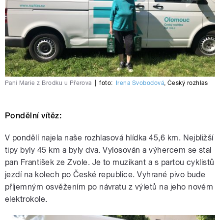
Paní Marie z Brodku u Přerova
|
foto:
Irena Svobodová
,
Český rozhlas
Pondělní vítěz:
V pondělí najela naše rozhlasová hlídka 45,6 km. Nejbližší
tipy byly 45 km a byly dva. Vylosován a výhercem se stal
pan František ze Zvole. Je to muzikant a s partou cyklistů
jezdí na kolech po České republice. Vyhrané pivo bude
příjemným osvěžením po návratu z výletů na jeho novém
elektrokole.