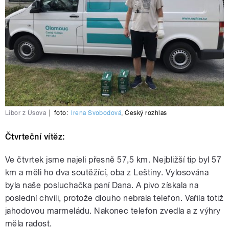
Libor z Úsova
|
foto:
Irena Svobodová
,
Český rozhlas
Čtvrteční vítěz:
Ve čtvrtek jsme najeli přesně 57,5 km. Nejbližší tip byl 57
km a měli ho dva soutěžící, oba z Leštiny. Vylosována
byla naše posluchačka paní Dana. A pivo získala na
poslední chvíli, protože dlouho nebrala telefon. Vařila totiž
jahodovou marmeládu. Nakonec telefon zvedla a z výhry
měla radost.