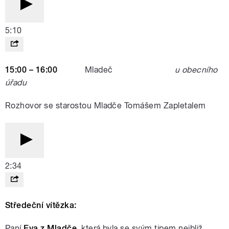
5:10
15:00 – 16:00
Mladeč
u obecního
úřadu
Rozhovor se starostou Mladče Tomášem Zapletalem
2:34
Středeční vítězka:
Paní
Eva z Mladče
, která byla se svým tipem nejbliž