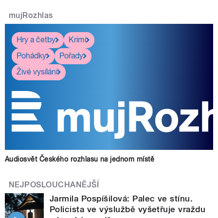
mujRozhlas
Hry a četby
Krimi
Pohádky
Pořady
Živé vysílání
Audiosvět Českého rozhlasu na jednom místě
NEJPOSLOUCHANĚJŠÍ
Jarmila Pospíšilová: Palec ve stínu.
Policista ve výslužbě vyšetřuje vraždu