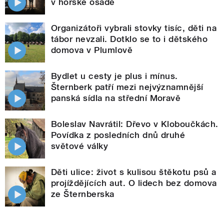
v horské osadě
Organizátoři vybrali stovky tisíc, děti na
tábor nevzali. Dotklo se to i dětského
domova v Plumlově
Bydlet u cesty je plus i mínus.
Šternberk patří mezi nejvýznamnější
panská sídla na střední Moravě
Boleslav Navrátil: Dřevo v Kloboučkách.
Povídka z posledních dnů druhé
světové války
Děti ulice: život s kulisou štěkotu psů a
projíždějících aut. O lidech bez domova
ze Šternberska