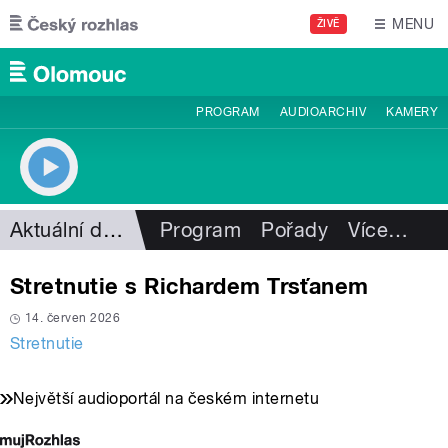
Přejít k hlavnímu obsahu
MENU
ŽIVĚ
PROGRAM
AUDIOARCHIV
KAMERY
Aktuální dění
Program
Pořady
Více
…
Stretnutie s Richardem Trsťanem
14. červen 2026
Stretnutie
Největší audioportál na českém internetu