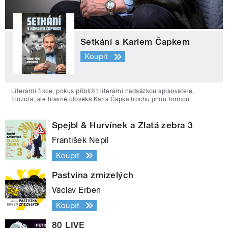
Setkání s Karlem Čapkem
Koupit
Literární fikce, pokus přiblížit literární nadsázkou spisovatele,
filozofa, ale hlavně člověka Karla Čapka trochu jinou formou.
Spejbl & Hurvínek a Zlatá zebra 3
František Nepil
Koupit
Pastvina zmizelých
Václav Erben
Koupit
80 LIVE