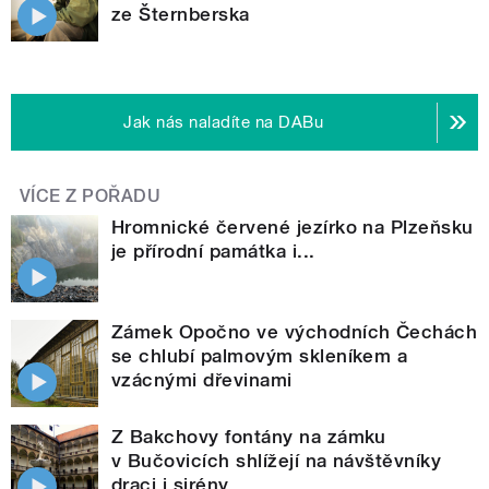
ze Šternberska
Jak nás naladíte na DABu
VÍCE Z POŘADU
Hromnické červené jezírko na Plzeňsku
je přírodní památka i...
Zámek Opočno ve východních Čechách
se chlubí palmovým skleníkem a
vzácnými dřevinami
Z Bakchovy fontány na zámku
v Bučovicích shlížejí na návštěvníky
draci i sirény