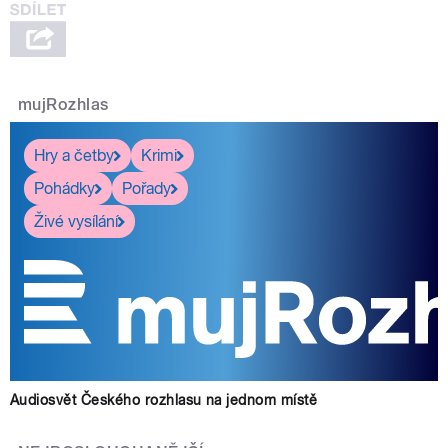
mujRozhlas
Hry a četby
Krimi
Pohádky
Pořady
Živé vysílání
Audiosvět Českého rozhlasu na jednom místě