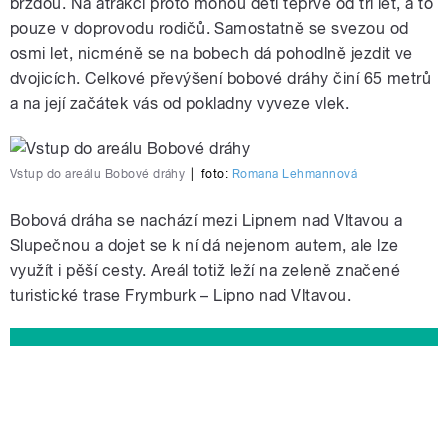
brzdou. Na atrakci proto mohou děti teprve od tří let, a to
pouze v doprovodu rodičů. Samostatně se svezou od
osmi let, nicméně se na bobech dá pohodlně jezdit ve
dvojicích. Celkové převýšení bobové dráhy činí 65 metrů
a na její začátek vás od pokladny vyveze vlek.
Vstup do areálu Bobové dráhy
|
foto:
Romana Lehmannová
Bobová dráha se nachází mezi Lipnem nad Vltavou a
Slupečnou a dojet se k ní dá nejenom autem, ale lze
využít i pěší cesty. Areál totiž leží na zeleně značené
turistické trase Frymburk – Lipno nad Vltavou.