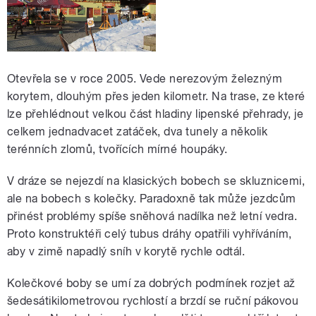
Otevřela se v roce 2005. Vede nerezovým železným
korytem, dlouhým přes jeden kilometr. Na trase, ze které
lze přehlédnout velkou část hladiny lipenské přehrady, je
celkem jednadvacet zatáček, dva tunely a několik
terénních zlomů, tvořících mírné houpáky.
V dráze se nejezdí na klasických bobech se skluznicemi,
ale na bobech s kolečky. Paradoxně tak může jezdcům
přinést problémy spíše sněhová nadílka než letní vedra.
Proto konstruktéři celý tubus dráhy opatřili vyhříváním,
aby v zimě napadlý sníh v korytě rychle odtál.
Kolečkové boby se umí za dobrých podmínek rozjet až
šedesátikilometrovou rychlostí a brzdí se ruční pákovou