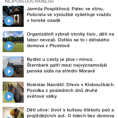
NEJPOSLOUCHANĚJŠÍ
Jarmila Pospíšilová: Palec ve stínu.
Policista ve výslužbě vyšetřuje vraždu
v horské osadě
Organizátoři vybrali stovky tisíc, děti na
tábor nevzali. Dotklo se to i dětského
domova v Plumlově
Bydlet u cesty je plus i mínus.
Šternberk patří mezi nejvýznamnější
panská sídla na střední Moravě
Boleslav Navrátil: Dřevo v Kloboučkách.
Povídka z posledních dnů druhé
světové války
Děti ulice: život s kulisou štěkotu psů a
projíždějících aut. O lidech bez domova