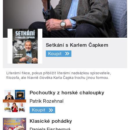
Setkání s Karlem Čapkem
Koupit
Literární fikce, pokus přiblížit literární nadsázkou spisovatele,
filozofa, ale hlavně člověka Karla Čapka trochu jinou formou.
Pochoutky z horské chaloupky
Patrik Rozehnal
Koupit
Klasické pohádky
Daniela Fischerová