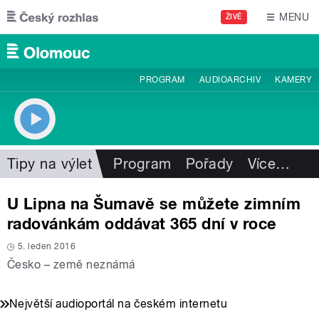
Přejít k hlavnímu obsahu
MENU
ŽIVĚ
PROGRAM
AUDIOARCHIV
KAMERY
Tipy na výlet
Program
Pořady
Více
…
U Lipna na Šumavě se můžete zimním
radovánkám oddávat 365 dní v roce
5. leden 2016
Česko – země neznámá
Největší audioportál na českém internetu