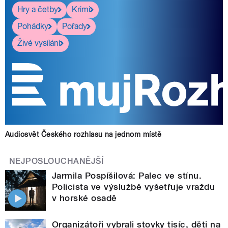
Hry a četby
Krimi
Pohádky
Pořady
Živé vysílání
Audiosvět Českého rozhlasu na jednom místě
NEJPOSLOUCHANĚJŠÍ
Jarmila Pospíšilová: Palec ve stínu.
Policista ve výslužbě vyšetřuje vraždu
v horské osadě
Organizátoři vybrali stovky tisíc, děti na