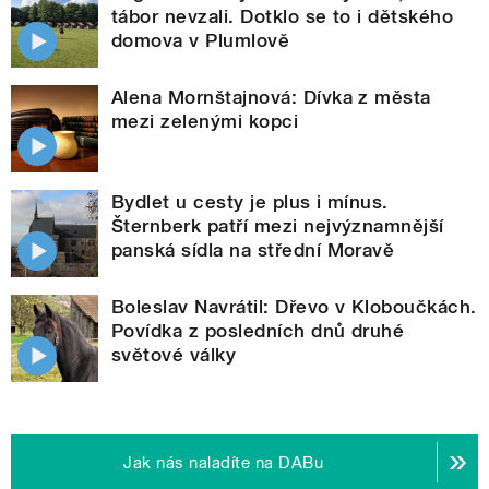
tábor nevzali. Dotklo se to i dětského
domova v Plumlově
Alena Mornštajnová: Dívka z města
mezi zelenými kopci
Bydlet u cesty je plus i mínus.
Šternberk patří mezi nejvýznamnější
panská sídla na střední Moravě
Boleslav Navrátil: Dřevo v Kloboučkách.
Povídka z posledních dnů druhé
světové války
Jak nás naladíte na DABu