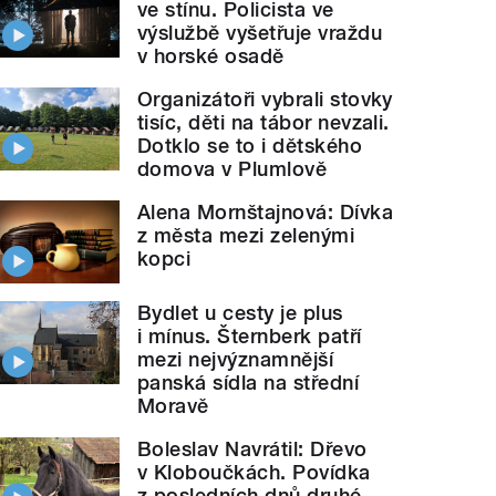
ve stínu. Policista ve
výslužbě vyšetřuje vraždu
v horské osadě
Organizátoři vybrali stovky
tisíc, děti na tábor nevzali.
Dotklo se to i dětského
domova v Plumlově
Alena Mornštajnová: Dívka
z města mezi zelenými
kopci
Bydlet u cesty je plus
i mínus. Šternberk patří
mezi nejvýznamnější
panská sídla na střední
Moravě
Boleslav Navrátil: Dřevo
v Kloboučkách. Povídka
z posledních dnů druhé