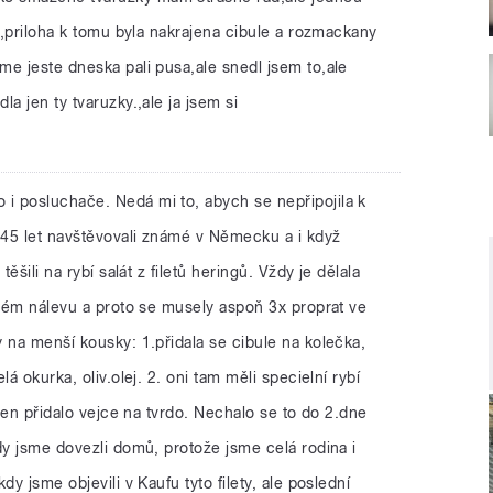
ci,priloha k tomu byla nakrajena cibule a rozmackany
e jeste dneska pali pusa,ale snedl jsem to,ale
a jen ty tvaruzky.,ale ja jsem si
 i posluchače. Nedá mi to, abych se nepřipojila k
k 45 let navštěvovali známé v Německu a i když
těšili na rybí salát z filetů heringů. Vždy je dělala
aném nálevu a proto se musely aspoň 3x proprat ve
 na menší kousky: 1.přidala se cibule na kolečka,
á okurka, oliv.olej. 2. oni tam měli specielní rybí
 jen přidalo vejce na tvrdo. Nechalo se to do 2.dne
dy jsme dovezli domů, protože jsme celá rodina i
dy jsme objevili v Kaufu tyto filety, ale poslední