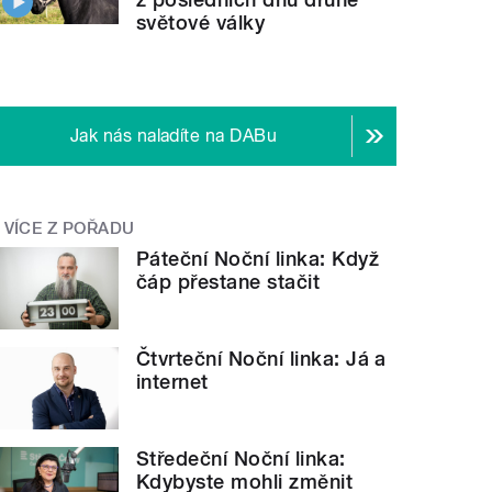
světové války
Jak nás naladíte na DABu
VÍCE Z POŘADU
Páteční Noční linka: Když
čáp přestane stačit
Čtvrteční Noční linka: Já a
internet
Středeční Noční linka:
Kdybyste mohli změnit