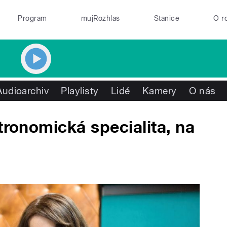
Program
mujRozhlas
Stanice
O r
Audioarchiv
Playlisty
Lidé
Kamery
O nás
tronomická specialita, na