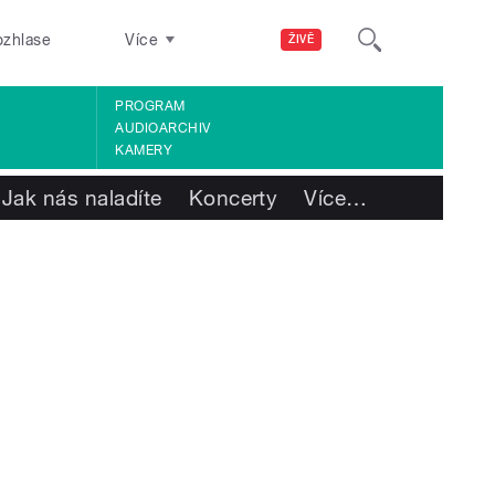
ozhlase
Více
ŽIVĚ
PROGRAM
AUDIOARCHIV
KAMERY
Jak nás naladíte
Koncerty
Více
…