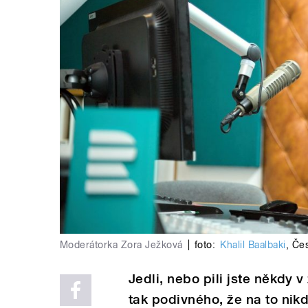
Moderátorka Zora Ježková
|
foto:
Khalil Baalbaki
,
Čes
Jedli, nebo pili jste někdy
tak podivného, že na to ni