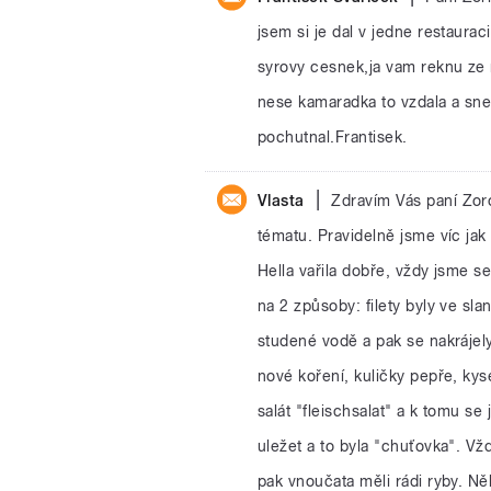
jsem si je dal v jedne restaura
syrovy cesnek,ja vam reknu ze m
nese kamaradka to vzdala a snedl
pochutnal.Frantisek.
|
Vlasta
Zdravím Vás paní Zoro
tématu. Pravidelně jsme víc ja
Hella vařila dobře, vždy jsme se 
na 2 způsoby: filety byly ve sl
studené vodě a pak se nakrájely
nové koření, kuličky pepře, kysel
salát "fleischsalat" a k tomu se
uležet a to byla "chuťovka". Vž
pak vnoučata měli rádi ryby. Něk