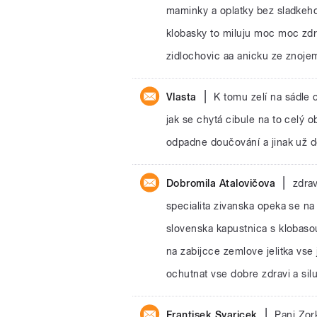
maminky a oplatky bez sladkeh
klobasky to miluju moc moc zdr
zidlochovic aa anicku ze znoje
|
Vlasta
K tomu zelí na sádle 
jak se chytá cibule na to celý 
odpadne doučování a jinak už d
|
Dobromila Atalovičova
zdra
specialita zivanska opeka se na
slovenska kapustnica s klobas
na zabijcce zemlove jelitka vse 
ochutnat vse dobre zdravi a sil
|
Frantisek Svaricek
Pani Zor