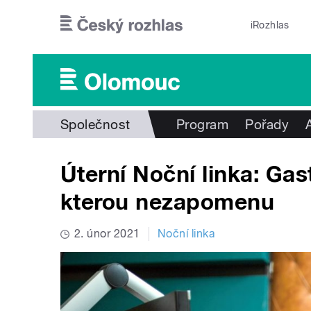
Přejít k hlavnímu obsahu
iRozhlas
Společnost
Program
Pořady
Úterní Noční linka: Gas
kterou nezapomenu
2. únor 2021
Noční linka