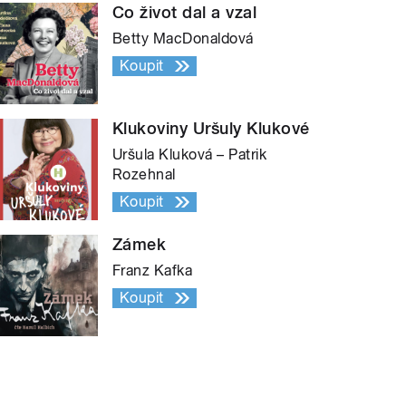
Co život dal a vzal
Betty MacDonaldová
Koupit
Klukoviny Uršuly Klukové
Uršula Kluková – Patrik
Rozehnal
Koupit
Zámek
Franz Kafka
Koupit