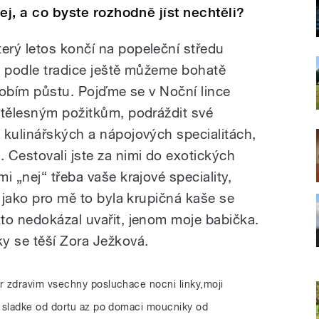
nej, a co byste rozhodně jíst nechtěli?
rý letos končí na popeleční středu
i podle tradice ještě můžeme bohatě
bdobím půstu. Pojďme se v Noční lince
 tělesným požitkům, podráždit své
 kulinářských a nápojových specialitách,
 Cestovali jste za nimi do exotických
i „nej“ třeba vaše krajové speciality,
k jako pro mě to byla krupičná kaše se
to nedokázal uvařit, jenom moje babička.
y se těší Zora Ježková.
r zdravim vsechny posluchace nocni linky,moji
sladke od dortu az po domaci moucniky od