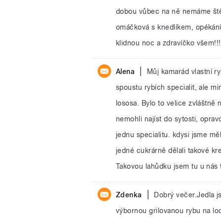
dobou vůbec na ně nemáme štěst
omáčková s knedlíkem, opékání 
klidnou noc a zdravíčko všem!!!
|
Alena
Můj kamarád vlastní ry
spoustu rybích specialit, ale 
lososa. Bylo to velice zvláštně
nemohli najíst do sytosti, opra
jednu specialitu. kdysi jsme m
jedné cukrárně dělali takové kre
Takovou lahůdku jsem tu u nás t
|
Zdenka
Dobrý večer.Jedla j
výbornou grilovanou rybu na lo