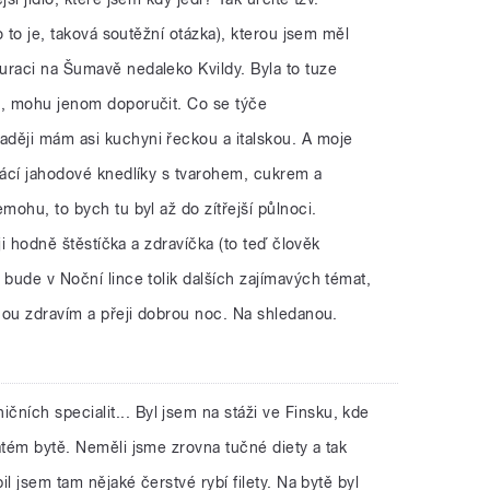
co to je, taková soutěžní otázka), kterou jsem měl
uraci na Šumavě nedaleko Kvildy. Byla to tuze
o, mohu jenom doporučit. Co se týče
ději mám asi kuchyni řeckou a italskou. A moje
mácí jahodové knedlíky s tvarohem, cukrem a
mohu, to bych tu byl až do zítřejší půlnoci.
eji hodně štěstíčka a zdravíčka (to teď člověk
 bude v Noční lince tolik dalších zajímavých témat,
dnou zdravím a přeji dobrou noc. Na shledanou.
čních specialit... Byl jsem na stáži ve Finsku, kde
atém bytě. Neměli jsme zrovna tučné diety a tak
il jsem tam nějaké čerstvé rybí filety. Na bytě byl