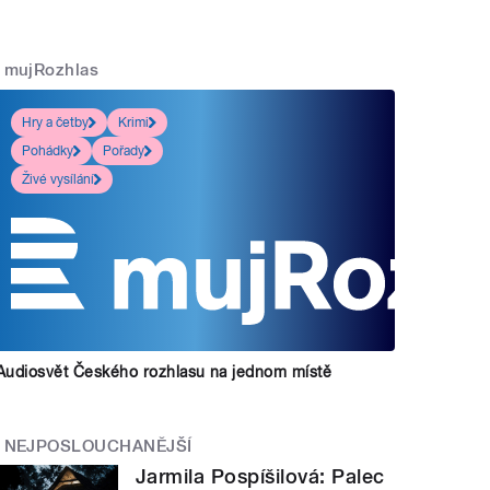
mujRozhlas
Hry a četby
Krimi
Pohádky
Pořady
Živé vysílání
Audiosvět Českého rozhlasu na jednom místě
NEJPOSLOUCHANĚJŠÍ
Jarmila Pospíšilová: Palec