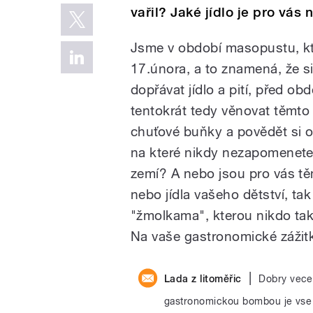
vařil? Jaké jídlo je pro vás 
Jsme v období masopustu, kte
17.února, a to znamená, že s
dopřávat jídlo a pití, před o
tentokrát tedy věnovat těmto
chuťové buňky a povědět si o
na které nikdy nezapomenete.
zemí? A nebo jsou pro vás těm
nebo jídla vašeho dětství, ta
"žmolkama", kterou nikdo tak
Na vaše gastronomické zážitk
|
Lada z litoměřic
Dobry vece
gastronomickou bombou je vse 