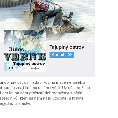
Tajuplný ostrov
Koupit
Lincolnův ostrov nikdo nikdy na mapě nenašel, a
přece ho znají lidé na celém světě. Už déle než sto
třicet let na něm prožívají dobrodružství s pěticí
trosečníků, kteří na něm našli útočiště, a hlavně
nejedno tajemství.