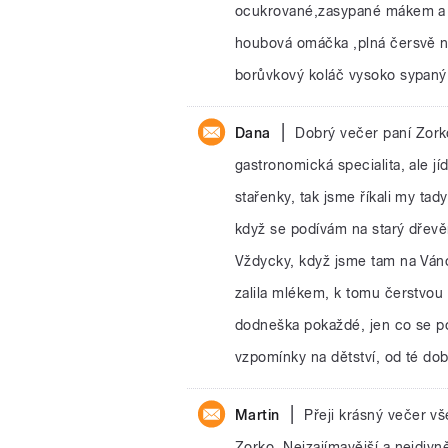
ocukrované,zasypané mákem a po
houbová omáčka ,plná čersvě n
borůvkový koláč vysoko sypaný
|
Dana
Dobrý večer paní Zork
gastronomická specialita, ale jí
stařenky, tak jsme říkali my ta
když se podívám na starý dřevě
Vždycky, když jsme tam na Váno
zalila mlékem, k tomu čerstvou v
dodneška pokaždé, jen co se p
vzpomínky na dětství, od té dob
|
Martin
Přeji krásný večer v
Zorko. Nejzajímavější a nejdivněj