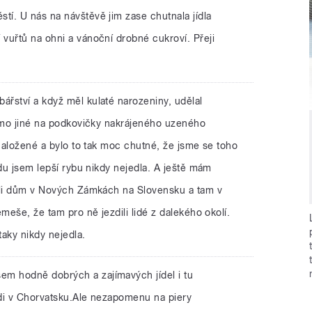
í. U nás na návštěvě jim zase chutnala jídla
vuřtů na ohni a vánoční drobné cukroví. Přeji
bářství a když měl kulaté narozeniny, udělal
mimo jiné na podkovičky nakrájeného uzeného
 naložené a bylo to tak moc chutné, že jsme se toho
vdu jsem lepší rybu nikdy nejedla. A ještě mám
ěli dům v Nových Zámkách na Slovensku a tam v
meše, že tam pro ně jezdili lidé z dalekého okolí.
aky nikdy nejedla.
sem hodně dobrých a zajímavých jídel i tu
di v Chorvatsku.Ale nezapomenu na piery