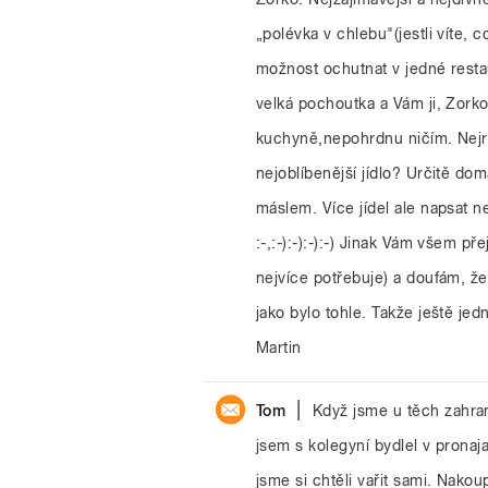
„polévka v chlebu"(jestli víte, 
možnost ochutnat v jedné resta
velká pochoutka a Vám ji, Zork
kuchyně,nepohrdnu ničím. Nejra
nejoblíbenější jídlo? Určitě do
máslem. Více jídel ale napsat ne
:-,:-):-):-):-) Jinak Vám všem př
nejvíce potřebuje) a doufám, že
jako bylo tohle. Takže ještě je
Martin
|
Tom
Když jsme u těch zahrani
jsem s kolegyní bydlel v pronaj
jsme si chtěli vařit sami. Nakoup