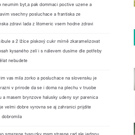
o neumim byt,a pak dommaci poctive uzene a
avim vsechny posluchace a frantiska ze
mska zdravi lada z litomeric vsem hodne zdravi
cibule a 2 lžíce pískový cukr mírně zkaramelizovat
obsah kysaného zelí i s nálevem dusíme dle potřeby
ělat nebudete
vim vas mila zorko a posluchace na slovensku je
 razni v prirode da se i doma na plechu v truobe
ou a masem brynzove halusky udeny syr parenica
je velmi dobre vyrovna se aj zahranici prijdite
u dobromila
ko smazene tvaruzky mam strasne rad,ale jednou