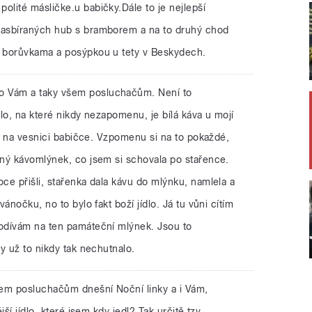
lité másličke.u babičky.Dále to je nejlepší
asbíraných hub s bramborem a na to druhý chod
 borůvkama a posýpkou u tety v Beskydech.
o Vám a taky všem posluchačům. Není to
dlo, na které nikdy nezapomenu, je bílá káva u mojí
dy na vesnici babičce. Vzpomenu si na to pokaždé,
ný kávomlýnek, co jsem si schovala po stařence.
ce přišli, stařenka dala kávu do mlýnku, namlela a
ánočku, no to bylo fakt boží jídlo. Já tu vůni cítím
odívám na ten památeční mlýnek. Jsou to
y už to nikdy tak nechutnalo.
šem posluchačům dnešní Noční linky a i Vám,
ší jídlo, které jsem kdy jedl? Tak určitě tzv.