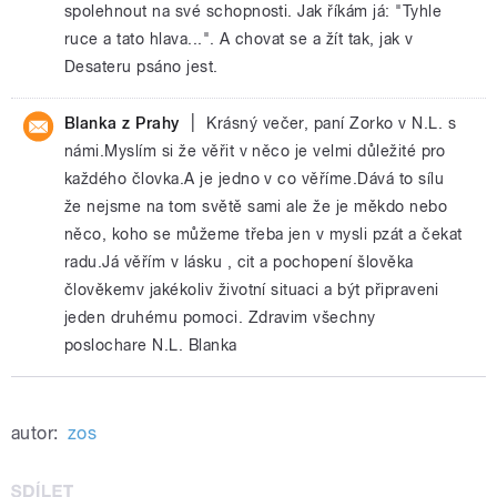
spolehnout na své schopnosti. Jak říkám já: "Tyhle
ruce a tato hlava...". A chovat se a žít tak, jak v
Desateru psáno jest.
|
Blanka z Prahy
Krásný večer, paní Zorko v N.L. s
námi.Myslím si že věřit v něco je velmi důležité pro
každého človka.A je jedno v co věříme.Dává to sílu
že nejsme na tom světě sami ale že je měkdo nebo
něco, koho se můžeme třeba jen v mysli pzát a čekat
radu.Já věřím v lásku , cit a pochopení šlověka
člověkemv jakékoliv životní situaci a být připraveni
jeden druhému pomoci. Zdravim všechny
poslochare N.L. Blanka
autor:
zos