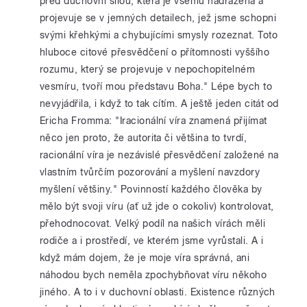
před duchovní silou, která je všemu nadřazena a
projevuje se v jemných detailech, jež jsme schopni
svými křehkými a chybujícími smysly rozeznat. Toto
hluboce citové přesvědčení o přítomnosti vyššího
rozumu, který se projevuje v nepochopitelném
vesmíru, tvoří mou představu Boha." Lépe bych to
nevyjádřila, i když to tak cítím. A ještě jeden citát od
Ericha Fromma: "Iracionální víra znamená přijímat
něco jen proto, že autorita či většina to tvrdí,
racionální víra je nezávislé přesvědčení založené na
vlastním tvůrčím pozorování a myšlení navzdory
myšlení většiny." Povinností každého člověka by
mělo být svoji víru (ať už jde o cokoliv) kontrolovat,
přehodnocovat. Velký podíl na našich vírách měli
rodiče a i prostředí, ve kterém jsme vyrůstali. A i
když mám dojem, že je moje víra správná, ani
náhodou bych neměla zpochybňovat víru někoho
jiného. A to i v duchovní oblasti. Existence různých