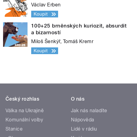
Václav Erben
Koupit
100+25 brněnských kuriozit, absurdit
a bizarností
Miloš Šenkýř, Tomáš Kremr
Koupit
Český rozhlas
O nás
Válka na Ukrajině
Jak nás naladíte
Komunální volby
Nápověda
Stanice
Lidé v rádiu