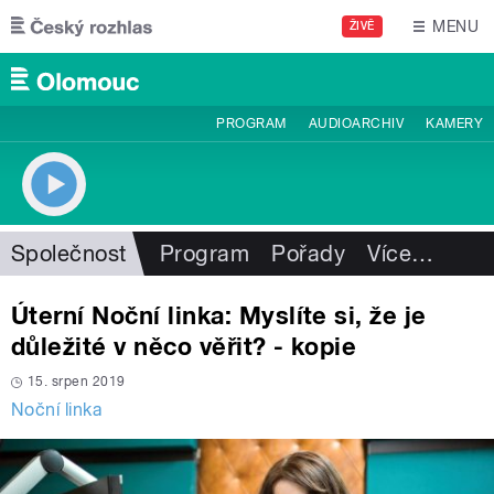
Přejít k hlavnímu obsahu
MENU
ŽIVĚ
PROGRAM
AUDIOARCHIV
KAMERY
Společnost
Program
Pořady
Více
…
Úterní Noční linka: Myslíte si, že je
důležité v něco věřit? - kopie
15. srpen 2019
Noční linka