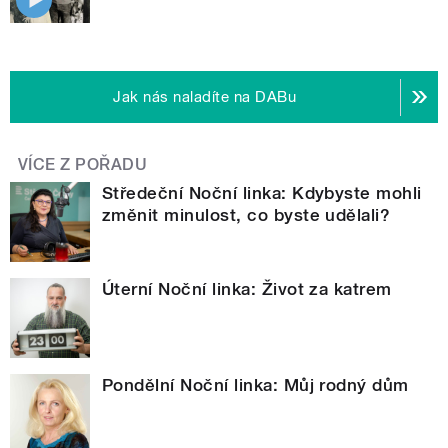
Jak nás naladíte na DABu
VÍCE Z POŘADU
Středeční Noční linka: Kdybyste mohli
změnit minulost, co byste udělali?
Úterní Noční linka: Život za katrem
Pondělní Noční linka: Můj rodný dům