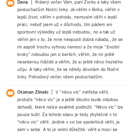
|
Dana
Krásný večer Vám, paní Zorko a taky všem
posluchačům Noční linky. Já věřím v Boha, věřím v
lepší život, věřím v pohodu, nemusím věřit v lepší
práci, neboť jsem už v důchodu, tím pádem ani
sportovní výsledky už lepší nebudou, no a tak už
věřím jen v to, že mne neopustí dobrá nálada,, že se
mi aspoň trochu vyhnou nemoci a že moje "životní
kroky" nebudou jen o berlích, věřím, že mi ještě
neseberou řidičák a věřím, že si ještě něco hezkého
užiju. A taky věřím, že se někdy dovolám do Noční
linky. Pohodový večer všem posluchačům.
|
Otoman Zlinski
V "něco víc" netřeba věřit,
protože "něco víc" je a ještě dlouho bude otázkou
dohadů, které nelze exaktně podložit. "Něco víc" lze
pouze tušit. Za tohoto stavu je tedy zbytečné v to
"něco víc" věřit. Jediné v co lze spolehlivě věřit, je
sám v sebe. A to je velmi důležité, věřit a moci se