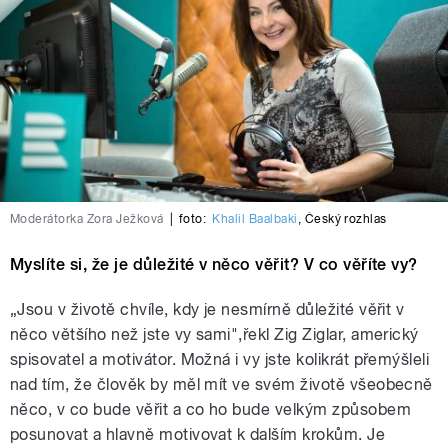
Moderátorka Zora Ježková
|
foto:
Khalil Baalbaki
,
Český rozhlas
Myslíte si, že je důležité v něco věřit? V co věříte vy?
„Jsou v životě chvíle, kdy je nesmírně důležité věřit v
něco většího než jste vy sami",řekl Zig Ziglar, americký
spisovatel a motivátor. Možná i vy jste kolikrát přemýšleli
nad tím, že člověk by měl mít ve svém životě všeobecně
něco, v co bude věřit a co ho bude velkým způsobem
posunovat a hlavně motivovat k dalším krokům. Je