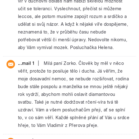
vír v duchovní oblasti nám nabízí skvělou možnost
učit se toleranci. Vyslechnout, přečíst si můžeme
leccos, ale potom musíme zapojit rozum a srdíčko a
udělat si svůj názor. A když k nějaké víře dospějeme,
neznamená to, že v průběhu času nebude
potřebovat větší či menší úpravy. Nedovolte nikomu,
aby Vám vymíval mozek. Posluchačka Helena.
|
...mail 1
Milá paní Zorko. Člověk by měl v něco
věřit, protože to posiluje tělo i ducha. Já věřím, že
moje dosavadní nemoc, se nebude rozšiřovat, rodina
bude stále pospolu a manželka se mnou ještě nějaký
rok vydrží, abychom mohli oslavit diamantovou
svatbu. Také je nutné dodržovat rčení-víra tvá tě
uzdraví. Vám a všem posluchačům přeji, ať se splní
to, v co sám věří. Každé splněné přání ať Vás u srdce
hřeje, to Vám Vladimír z Přerova přeje.