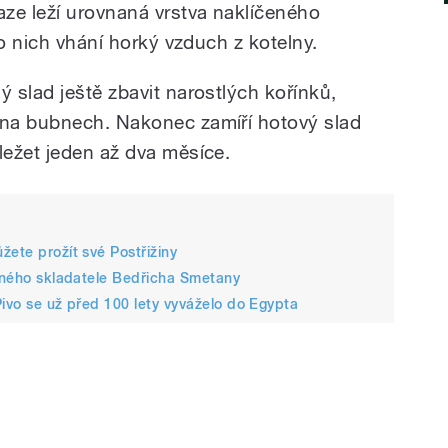
ze leží urovnaná vrstva naklíčeného
do nich vhání horký vzduch z kotelny.
 slad ještě zbavit narostlých kořínků,
na bubnech. Nakonec zamíří hotový slad
ežet jeden až dva měsíce.
žete prožít své Postřižiny
avného skladatele Bedřicha Smetany
Pivo se už před 100 lety vyváželo do Egypta