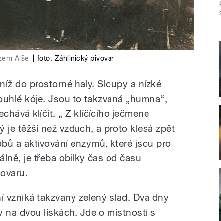
azem Alše
|
foto:
Záhlinický pivovar
 níž do prostorné haly. Sloupy a nízké
dlouhlé kóje. Jsou to takzvaná „humna“,
hává klíčit. „ Z klíčícího ječmene
erý je těžší než vzduch, a proto klesá zpět
bů a aktivování enzymů, které jsou pro
álně, je třeba obilky čas od času
vovaru.
ní vzniká takzvaný zelený slad. Dva dny
y na dvou lískách. Jde o místnosti s