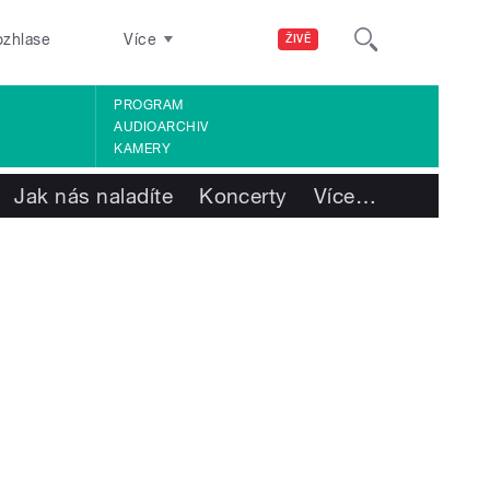
ozhlase
Více
ŽIVĚ
PROGRAM
AUDIOARCHIV
KAMERY
Jak nás naladíte
Koncerty
Více
…