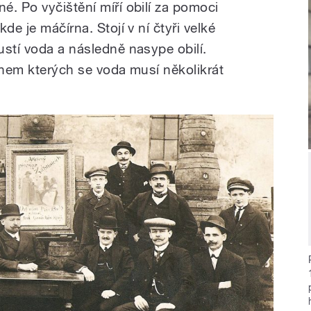
. Po vyčištění míří obilí za pomoci
de je máčírna. Stojí v ní čtyři velké
ustí voda a následně nasype obilí.
ěhem kterých se voda musí několikrát