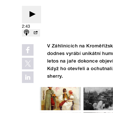
2:43
V Záhlinicích na Kroměřížsku
dodnes vyrábí unikátní hu
letos na jaře dokonce objevil
Když ho otevřeli a ochutnali,
sherry.