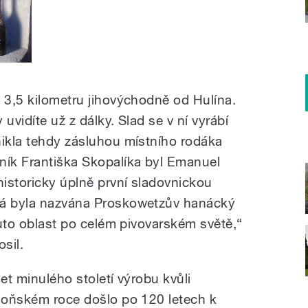
a 3,5 kilometru jihovýchodně od Hulína.
uvidíte už z dálky. Slad se v ní vyrábí
nikla tehdy zásluhou místního rodáka
ník Františka Skopalíka byl Emanuel
historicky úplně první sladovnickou
rá byla nazvána Proskowetzův hanácký
 tuto oblast po celém pivovarském světě,“
osil.
et minulého století výrobu kvůli
 loňském roce došlo po 120 letech k