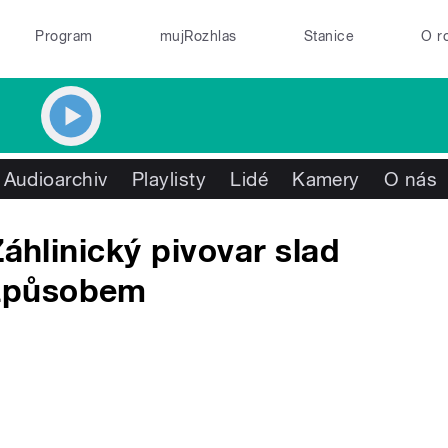
Program
mujRozhlas
Stanice
O r
Audioarchiv
Playlisty
Lidé
Kamery
O nás
Záhlinický pivovar slad
způsobem