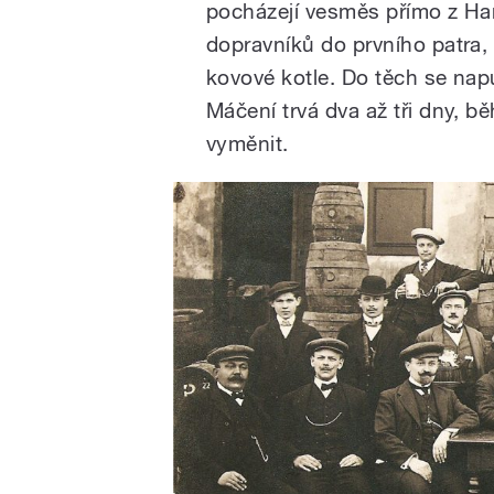
pocházejí vesměs přímo z Hané
dopravníků do prvního patra, k
kovové kotle. Do těch se nap
Máčení trvá dva až tři dny, b
vyměnit.