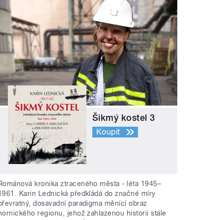
Šikmý kostel 3
Koupit
Románová kronika ztraceného města - léta 1945–
1961. Karin Lednická předkládá do značné míry
převratný, dosavadní paradigma měnící obraz
hornického regionu, jehož zahlazenou historii stále