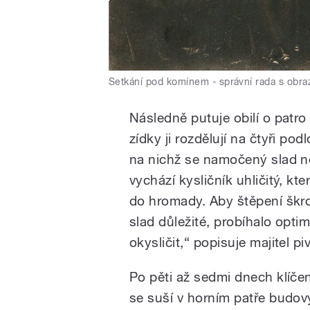
Setkání pod komínem - správní rada s obr
Následně putuje obilí o patro
zídky ji rozdělují na čtyři po
na nichž se namočený slad nec
vychází kysličník uhličitý, kt
do hromady. Aby štěpení škro
slad důležité, probíhalo optim
okysličit,“ popisuje majitel pi
Po pěti až sedmi dnech klíče
se suší v horním patře budov