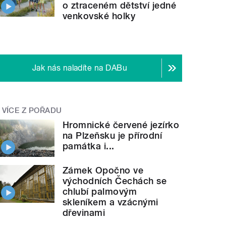
o ztraceném dětství jedné
venkovské holky
Jak nás naladíte na DABu
VÍCE Z POŘADU
Hromnické červené jezírko
na Plzeňsku je přírodní
památka i...
Zámek Opočno ve
východních Čechách se
chlubí palmovým
skleníkem a vzácnými
dřevinami