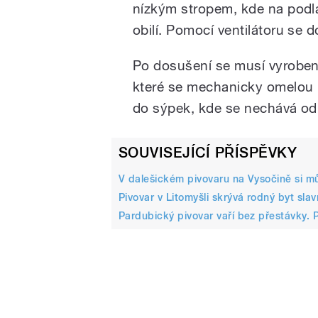
nízkým stropem, kde na podla
obilí. Pomocí ventilátoru se 
Po dosušení se musí vyrobený
které se mechanicky omelou 
do sýpek, kde se nechává odl
SOUVISEJÍCÍ PŘÍSPĚVKY
V dalešickém pivovaru na Vysočině si mů
Pivovar v Litomyšli skrývá rodný byt sl
Pardubický pivovar vaří bez přestávky. 