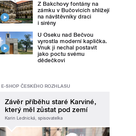
Z Bakchovy fontány na
zámku v Bučovicích shlížejí
na návštěvníky draci
i sirény
U Oseku nad Bečvou
vyrostla moderní kaplička.
Vnuk ji nechal postavit
jako poctu svému
dědečkovi
E-SHOP ČESKÉHO ROZHLASU
Závěr příběhu staré Karviné,
který měl zůstat pod zemí
Karin Lednická, spisovatelka