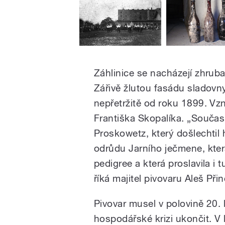
Záhlinice se nacházejí zhrub
Zářivě žlutou fasádu sladovny 
nepřetržitě od roku 1899. Vz
Františka Skopalíka. „Součas
Proskowetz, který došlechtil 
odrůdu Jarního ječmene, kte
pedigree a která proslavila i
říká majitel pivovaru Aleš Přin
Pivovar musel v polovině 20. l
hospodářské krizi ukončit. V