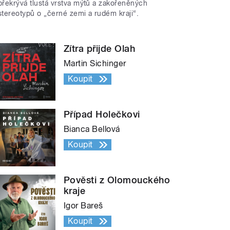
překrývá tlustá vrstva mýtů a zakořeněných
stereotypů o „černé zemi a rudém kraji“.
Zítra přijde Olah
Martin Sichinger
Koupit
Případ Holečkovi
Bianca Bellová
Koupit
Pověsti z Olomouckého
kraje
Igor Bareš
Koupit