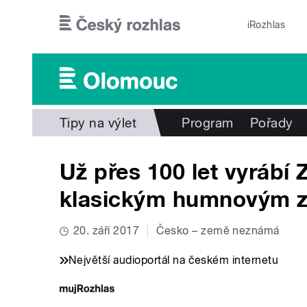
Přejít k hlavnímu obsahu
iRozhlas
Tipy na výlet
Program
Pořady
Už přes 100 let vyrábí 
klasickým humnovým 
20. září 2017
Česko – země neznámá
Největší audioportál na českém internetu