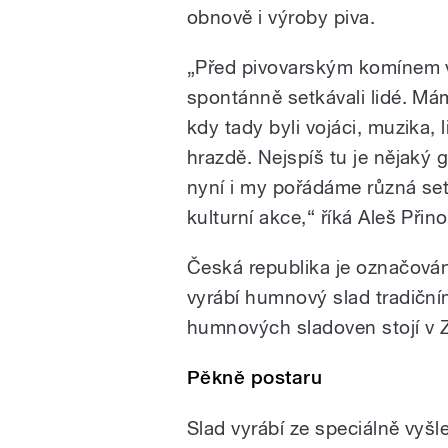
obnově i výroby piva.
„Před pivovarským komínem v
spontánně setkávali lidé. Má
kdy tady byli vojáci, muzika, 
hrazdě. Nejspíš tu je nějaký ge
nyní i my pořádáme různá setk
kulturní akce,“ říká Aleš Přino
Česká republika je označován
vyrábí humnový slad tradičn
humnových sladoven stojí v Z
Pěkně postaru
Slad vyrábí ze speciálně vyš