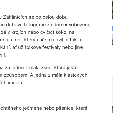
 Záhlinicích se po celou dobu
me dobové fotografie ze dne osvobození,
lidé v krojích nebo cvičící sokol na
nius loci, který i nás oslovil, a tak tu
ání, ať už folkové festivaly nebo jiné
sil.
a za jednu z mála zemí, která ještě
ím způsobem. A jedna z mála klasických
áhlinicích.
lechtěného ječmene nebo pšenice, které