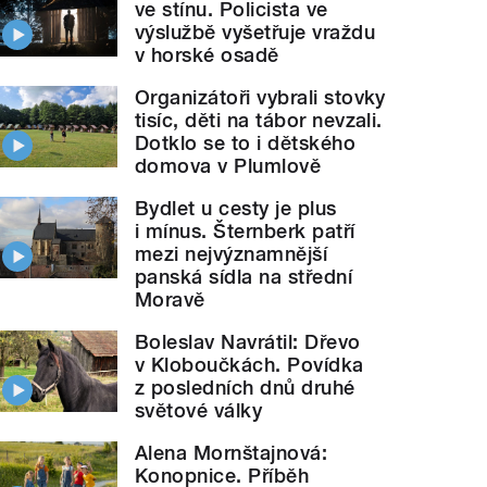
ve stínu. Policista ve
výslužbě vyšetřuje vraždu
v horské osadě
Organizátoři vybrali stovky
tisíc, děti na tábor nevzali.
Dotklo se to i dětského
domova v Plumlově
Bydlet u cesty je plus
i mínus. Šternberk patří
mezi nejvýznamnější
panská sídla na střední
Moravě
Boleslav Navrátil: Dřevo
v Kloboučkách. Povídka
z posledních dnů druhé
světové války
Alena Mornštajnová:
Konopnice. Příběh