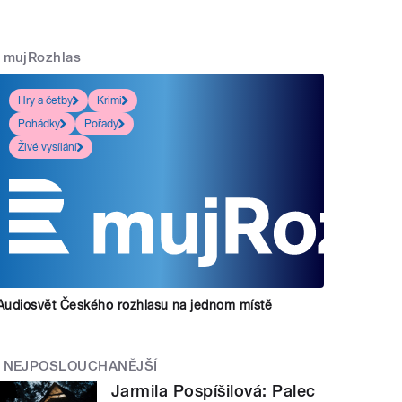
mujRozhlas
Hry a četby
Krimi
Pohádky
Pořady
Živé vysílání
Audiosvět Českého rozhlasu na jednom místě
NEJPOSLOUCHANĚJŠÍ
Jarmila Pospíšilová: Palec