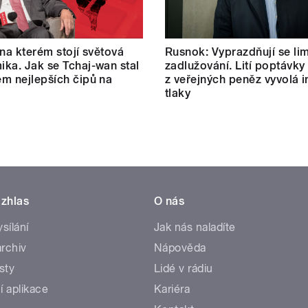
 na kterém stojí světová
Rusnok: Vyprazdňují se lim
ka. Jak se Tchaj-wan stal
zadlužování. Lití poptávky
m nejlepších čipů na
z veřejných peněz vyvolá i
tlaky
zhlas
O nás
ysílání
Jak nás naladíte
rchiv
Nápověda
sty
Lidé v rádiu
í aplikace
Kariéra