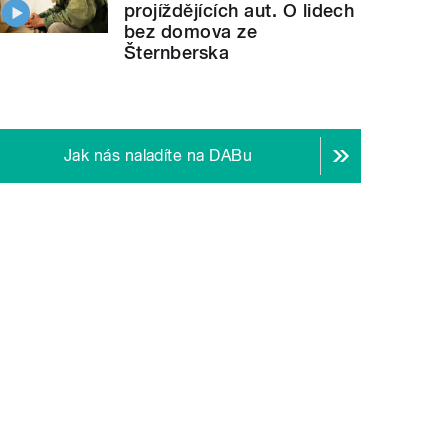
projíždějících aut. O lidech
bez domova ze
Šternberska
Jak nás naladíte na DABu