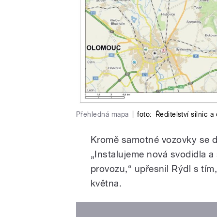
Přehledná mapa
|
foto:
Ředitelství silnic a
Kromě samotné vozovky se děl
„Instalujeme nová svodidla a
provozu,“ upřesnil Rýdl s tí
května.