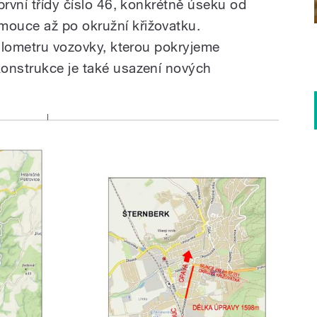
první třídy číslo 46, konkrétně úseku od
ouce až po okružní křižovatku.
kilometru vozovky, kterou pokryjeme
konstrukce je také usazení nových