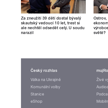
Za zneužití 39 dětí dostal bývalý
Ostrov,
skautský vedoucí 10 let, trest si
ekonomi
ale nechtěl odsedět celý. U soudu
výrobce
narazil
světě?
Český rozhlas
mujRo
Válka na Ukrajině
Živé v
Komunální volby
Audioa
Stanice
Podca
eShop
Mobiln