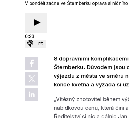
V pondělí začne ve Šternberku oprava silničního p
0:23
S dopravními komplikacemi m
Šternberku. Důvodem jsou op
výjezdu z města ve směru 
konce května a vyžádá si uz
„Vítězný zhotovitel během výb
nabídkovou cenu, která činila
Ředitelství silnic a dálnic Jan