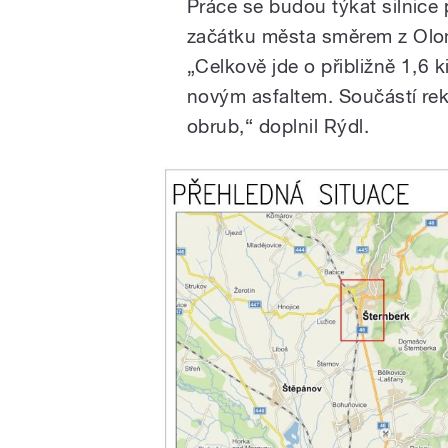
Práce se budou týkat silnice 
začátku města směrem z Olom
„Celkově jde o přibližně 1,6 
novým asfaltem. Součástí re
obrub,“ doplnil Rýdl.