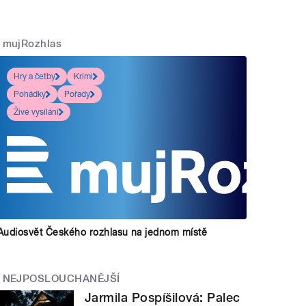
mujRozhlas
Hry a četby
Krimi
Pohádky
Pořady
Živé vysílání
Audiosvět Českého rozhlasu na jednom místě
NEJPOSLOUCHANĚJŠÍ
Jarmila Pospíšilová: Palec