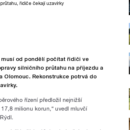
růtahu, řidiče čekají uzavírky
usí od pondělí počítat řidiči ve
ravy silničního průtahu na příjezdu a
na Olomouc. Rekonstrukce potrvá do
avírky.
ěrového řízení předložil nejnižší
 17,8 milionu korun,“ uvedl mluvčí
 Rýdl.