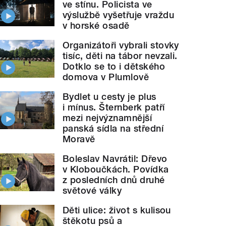
ve stínu. Policista ve
výslužbě vyšetřuje vraždu
v horské osadě
Organizátoři vybrali stovky
tisíc, děti na tábor nevzali.
Dotklo se to i dětského
domova v Plumlově
Bydlet u cesty je plus
i mínus. Šternberk patří
mezi nejvýznamnější
panská sídla na střední
Moravě
Boleslav Navrátil: Dřevo
v Kloboučkách. Povídka
z posledních dnů druhé
světové války
Děti ulice: život s kulisou
štěkotu psů a