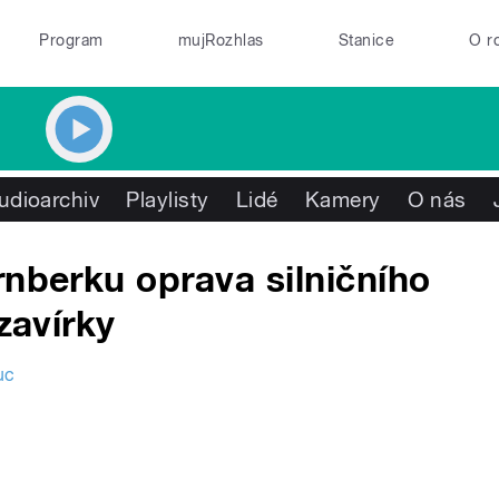
Program
mujRozhlas
Stanice
O r
udioarchiv
Playlisty
Lidé
Kamery
O nás
rnberku oprava silničního
zavírky
uc