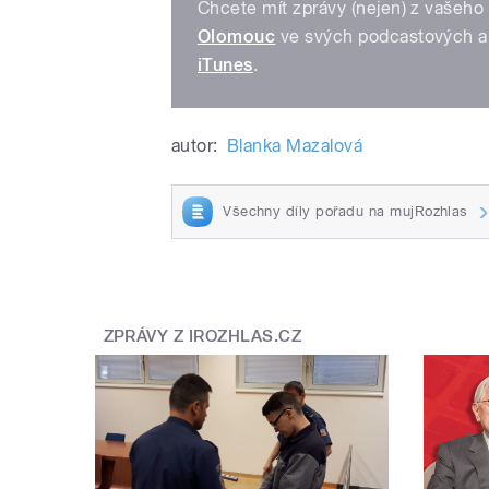
Chcete mít zprávy (nejen) z vašeho 
Olomouc
ve svých podcastových a
iTunes
.
autor:
Blanka Mazalová
Všechny díly pořadu na mujRozhlas
ZPRÁVY Z IROZHLAS.CZ