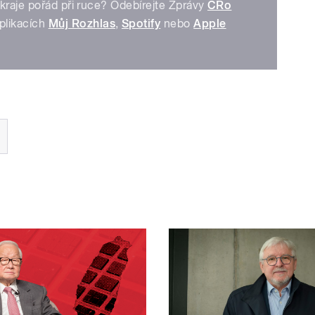
kraje pořád při ruce? Odebírejte Zprávy
ČRo
plikacích
Můj Rozhlas
,
Spotify
nebo
Apple