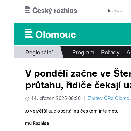
Přejít k hlavnímu obsahu
iRozhlas
Regionální
Program
Pořady
A
V pondělí začne ve Šte
průtahu, řidiče čekají u
14. březen 2025 08:20
Zprávy ČRo Olomo
Největší audioportál na českém internetu