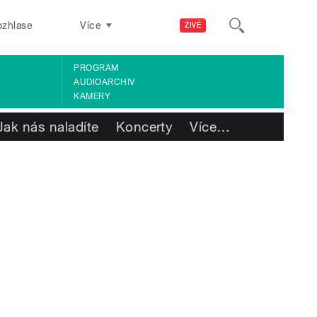
ozhlase
Více
ŽIVĚ
PROGRAM
AUDIOARCHIV
KAMERY
Jak nás naladíte
Koncerty
Více
…