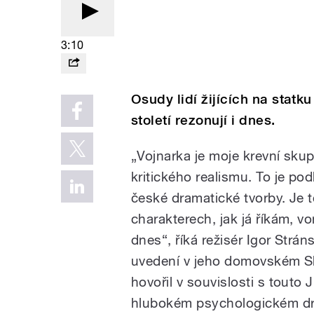
3:10
Osudy lidí žijících na stat
století rezonují i dnes.
„Vojnarka je moje krevní skup
kritického realismu. To je p
české dramatické tvorby. Je 
charakterech, jak já říkám, vo
dnes“, říká režisér Igor Stráns
uvedení v jeho domovském Sl
hovořil v souvislosti s touto 
hlubokém psychologickém dra