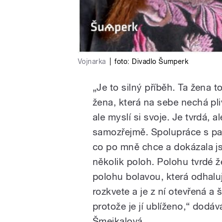
Vojnarka
|
foto:
Divadlo Šumperk
„Je to silný příběh. Ta žena t
žena, která na sebe nechá pli
ale myslí si svoje. Je tvrdá, a
samozřejmě. Spolupráce s pa
co po mně chce a dokázala js
několik poloh. Polohu tvrdé že
polohu bolavou, která odhaluje
rozkvete a je z ní otevřená a 
protože je jí ublíženo,“ dodává 
Šmejkalová.