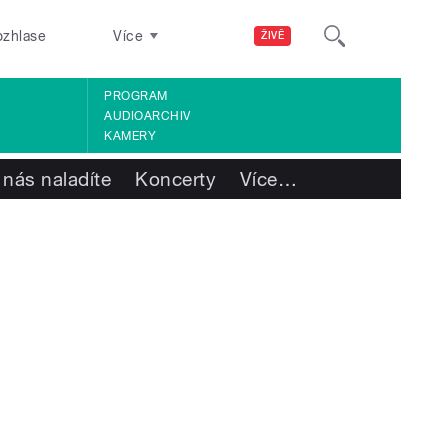
ozhlase
Více
ŽIVĚ
PROGRAM
AUDIOARCHIV
KAMERY
 nás naladíte
Koncerty
Více
…