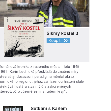
Šikmý kostel 3
Koupit
Románová kronika ztraceného města - léta 1945–
1961. Karin Lednická předkládá do značné míry
převratný, dosavadní paradigma měnící obraz
hornického regionu, jehož zahlazenou historii stále
překrývá tlustá vrstva mýtů a zakořeněných
stereotypů o „černé zemi a rudém kraji“.
Setkání s Karlem