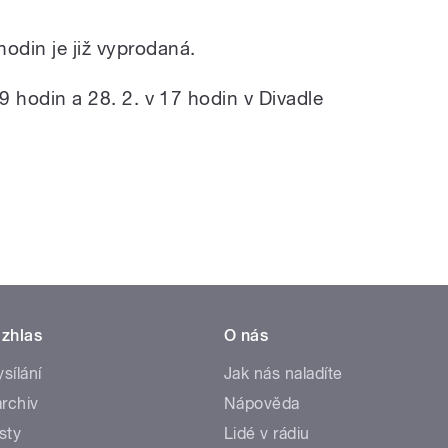
odin je již vyprodaná.
 19 hodin a 28. 2. v 17 hodin v Divadle
zhlas
O nás
ysílání
Jak nás naladíte
rchiv
Nápověda
sty
Lidé v rádiu