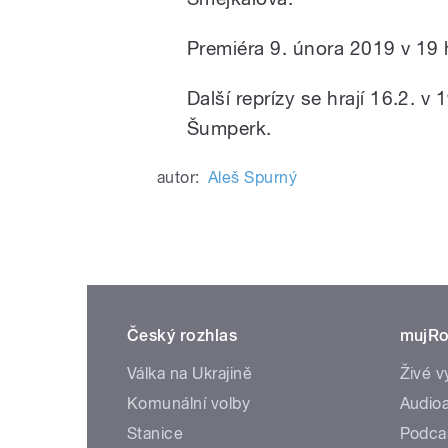
Premiéra 9. února 2019 v 19 h
Další reprízy se hrají 16.2. v
Šumperk.
autor:
Aleš Spurný
Český rozhlas
mujRo
Válka na Ukrajině
Živé v
Komunální volby
Audioa
Stanice
Podca