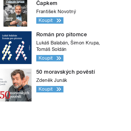
Čapkem
František Novotný
Koupit
Román pro pitomce
Lukáš Balabán, Šimon Krupa,
Tomáš Soldán
Koupit
50 moravských pověstí
Zdeněk Junák
Koupit