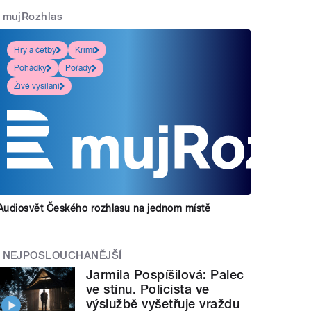
mujRozhlas
Hry a četby
Krimi
Pohádky
Pořady
Živé vysílání
Audiosvět Českého rozhlasu na jednom místě
NEJPOSLOUCHANĚJŠÍ
Jarmila Pospíšilová: Palec
ve stínu. Policista ve
výslužbě vyšetřuje vraždu