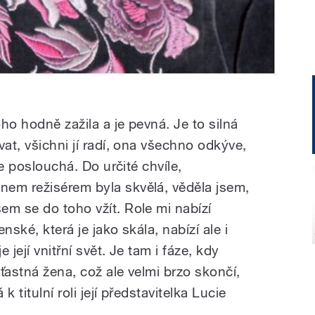
oho hodně zažila a je pevná. Je to silná
vat, všichni jí radí, ona všechno odkýve,
le poslouchá. Do určité chvíle,
nem režisérem byla skvělá, věděla jsem,
em se do toho vžít. Role mi nabízí
nské, která je jako skála, nabízí ale i
 její vnitřní svět. Je tam i fáze, kdy
šťastná žena, což ale velmi brzo skončí,
k titulní roli její představitelka Lucie