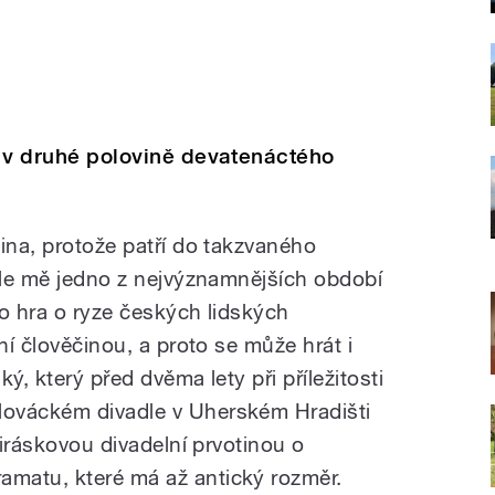
ku v druhé polovině devatenáctého
ina, protože patří do takzvaného
odle mě jedno z nejvýznamnějších období
to hra o ryze českých lidských
ní člověčinou, a proto se může hrát i
ký, který před dvěma lety při příležitosti
ováckém divadle v Uherském Hradišti
Jiráskovou divadelní prvotinou o
matu, které má až antický rozměr.