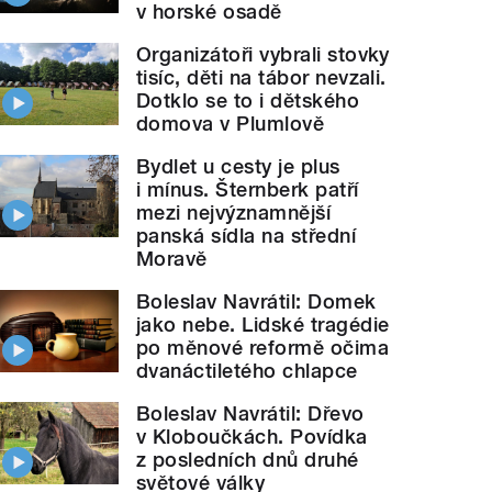
v horské osadě
Organizátoři vybrali stovky
tisíc, děti na tábor nevzali.
Dotklo se to i dětského
domova v Plumlově
Bydlet u cesty je plus
i mínus. Šternberk patří
mezi nejvýznamnější
panská sídla na střední
Moravě
Boleslav Navrátil: Domek
jako nebe. Lidské tragédie
po měnové reformě očima
dvanáctiletého chlapce
Boleslav Navrátil: Dřevo
v Kloboučkách. Povídka
z posledních dnů druhé
světové války