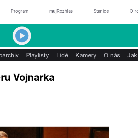
Program
mujRozhlas
Stanice
O r
oarchiv
Playlisty
Lidé
Kamery
O nás
Jak
ru Vojnarka