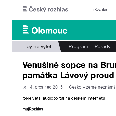
Přejít k hlavnímu obsahu
iRozhlas
Tipy na výlet
Program
Pořady
Venušině sopce na Brun
památka Lávový proud
14. prosinec 2015
Česko – země neznámá
Největší audioportál na českém internetu