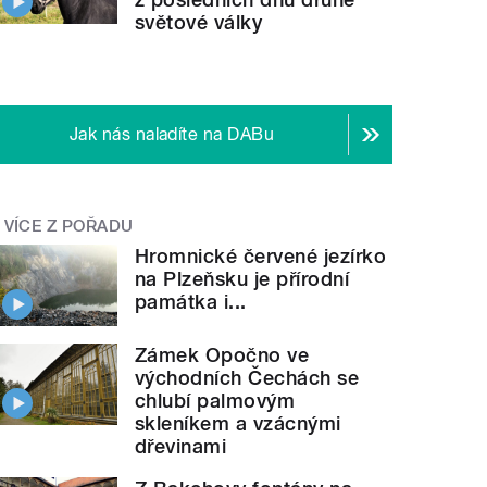
světové války
Jak nás naladíte na DABu
VÍCE Z POŘADU
Hromnické červené jezírko
na Plzeňsku je přírodní
památka i...
Zámek Opočno ve
východních Čechách se
chlubí palmovým
skleníkem a vzácnými
dřevinami