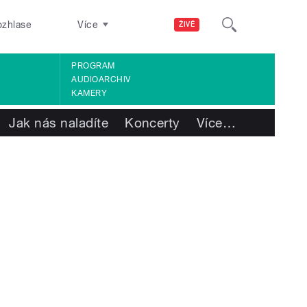
ozhlase
Více
ŽIVĚ
PROGRAM
AUDIOARCHIV
KAMERY
Jak nás naladíte
Koncerty
Více
…