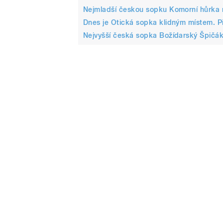
Nejmladší českou sopku Komorní hůrka
Dnes je Otická sopka klidným místem. Př
Nejvyšší česká sopka Božídarský Špičák