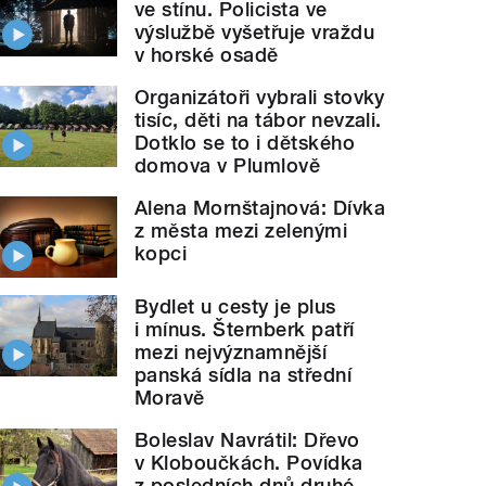
ve stínu. Policista ve
výslužbě vyšetřuje vraždu
v horské osadě
Organizátoři vybrali stovky
tisíc, děti na tábor nevzali.
Dotklo se to i dětského
domova v Plumlově
Alena Mornštajnová: Dívka
z města mezi zelenými
kopci
Bydlet u cesty je plus
i mínus. Šternberk patří
mezi nejvýznamnější
panská sídla na střední
Moravě
Boleslav Navrátil: Dřevo
v Kloboučkách. Povídka
z posledních dnů druhé