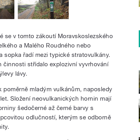
ré se v tomto zákoutí Moravskoslezského
ě Velkého a Malého Roudného nebo
a sopka řadí mezi typické stratovulkány.
ch činnosti střídalo explozivní vyvrhování
ýlevy lávy.
í k poměrně mladým vulkánům, naposledy
let. Složení neovulkanických hornin mají
orniny šedočerné až černé barvy s
upcovitou odlučností, kterým se odborně
ity.