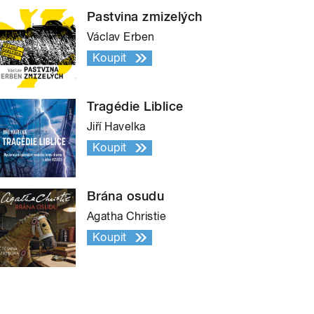
Pastvina zmizelých
Václav Erben
Koupit
Tragédie Liblice
Jiří Havelka
Koupit
Brána osudu
Agatha Christie
Koupit