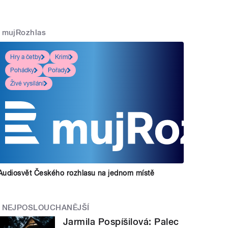
mujRozhlas
Hry a četby
Krimi
Pohádky
Pořady
Živé vysílání
Audiosvět Českého rozhlasu na jednom místě
NEJPOSLOUCHANĚJŠÍ
Jarmila Pospíšilová: Palec