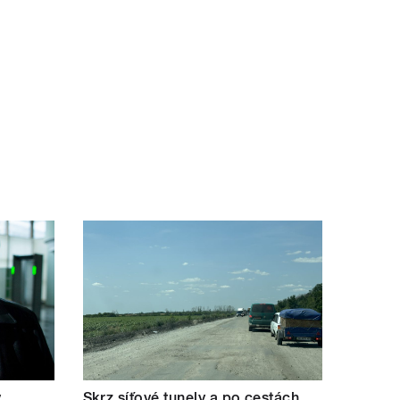
.
Skrz síťové tunely a po cestách