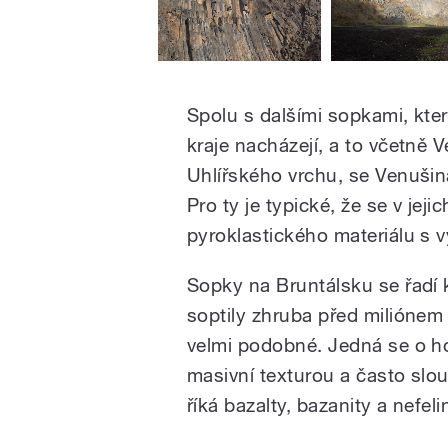
Spolu s dalšími sopkami, kte
kraje nacházejí, a to včetn
Uhlířského vrchu, se Venušin
Pro ty je typické, že se v jeji
pyroklastického materiálu s v
Sopky na Bruntálsku se řad
soptily zhruba před miliónem 
velmi podobné. Jedná se o h
masivní texturou a často slo
říká bazalty, bazanity a nefelin