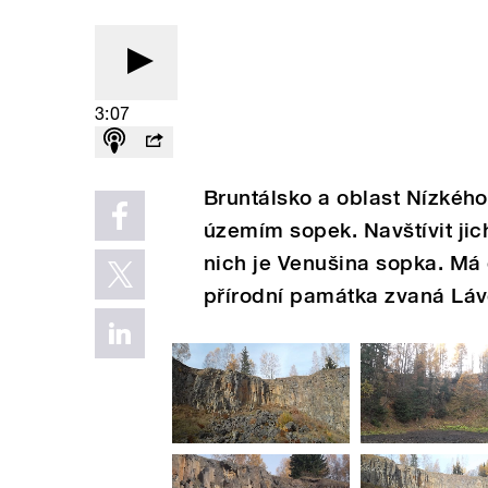
3:07
Bruntálsko a oblast Nízkéh
územím sopek. Navštívit jic
nich je Venušina sopka. Má 
přírodní památka zvaná Lá