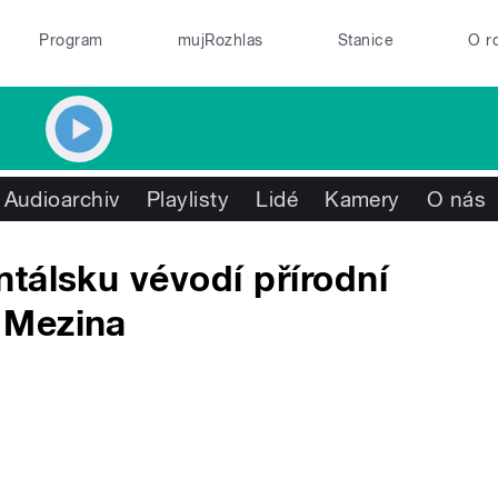
Program
mujRozhlas
Stanice
O r
Audioarchiv
Playlisty
Lidé
Kamery
O nás
tálsku vévodí přírodní
 Mezina