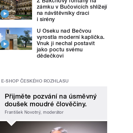
Z Bakchovy fontány na
zámku v Bučovicích shlížejí
na návštěvníky draci
i sirény
U Oseku nad Bečvou
vyrostla moderní kaplička.
Vnuk ji nechal postavit
jako poctu svému
dědečkovi
E-SHOP ČESKÉHO ROZHLASU
Přijměte pozvání na úsměvný
doušek moudré člověčiny.
František Novotný, moderátor