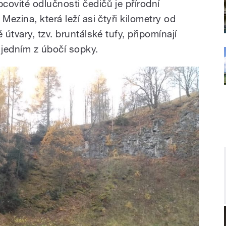
vité odlučnosti čedičů je přírodní
ezina, která leží asi čtyři kilometry od
útvary, tzv. bruntálské tufy, připomínají
 jedním z úbočí sopky.