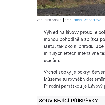
Venušina sopka
|
foto:
Naďa Čvančarová
Výhled na lávový proud je poh
mohou pohodlně a zblízka po
raritu, tak okolní přírodu. Jd
minulých letech intenzivně t
účelům.
Vrchol sopky je pokryt červ
Můžeme tu rovněž vidět směr,
Přírodní památkou je Lávový
SOUVISEJÍCÍ PŘÍSPĚVKY