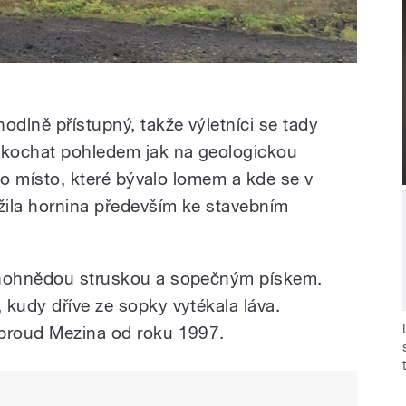
odlně přístupný, takže výletníci se tady
kochat pohledem jak na geologickou
e o místo, které bývalo lomem a kde se v
ěžila hornina především ke stavebním
enohnědou struskou a sopečným pískem.
 kudy dříve ze sopky vytékala láva.
 proud Mezina od roku 1997.