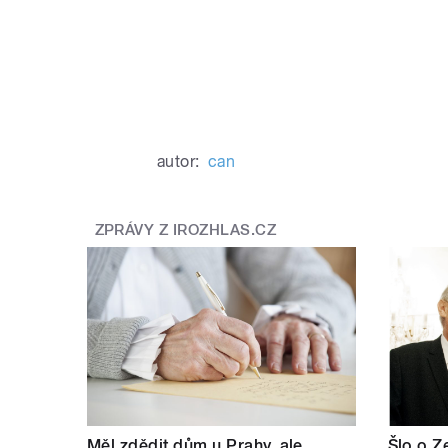
autor:
can
ZPRÁVY Z IROZHLAS.CZ
Měl zdědit dům u Prahy, ale
Šlo o Z