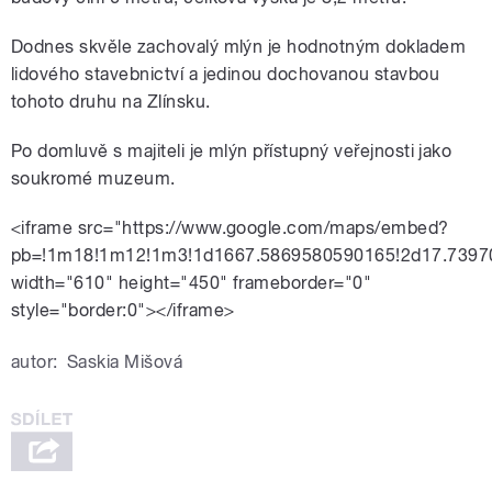
Dodnes skvěle zachovalý mlýn je hodnotným dokladem
lidového stavebnictví a jedinou dochovanou stavbou
tohoto druhu na Zlínsku.
Po domluvě s majiteli je mlýn přístupný veřejnosti jako
soukromé muzeum.
<iframe src="https://www.google.com/maps/embed?
pb=!1m18!1m12!1m3!1d1667.5869580590165!2d17.7397
width="610" height="450" frameborder="0"
style="border:0"></iframe>
autor:
Saskia Mišová