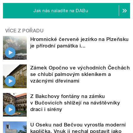
Jak nás naladíte na DABu
VÍCE Z POŘADU
Hromnické červené jezírko na Plzeňsku
je přírodní památka i...
Zámek Opočno ve východních Čechách
se chlubí palmovým skleníkem a
vzácnými dřevinami
Z Bakchovy fontány na zámku
v Bučovicích shlížejí na návštěvníky
draci i sirény
U Oseku nad Bečvou vyrostla moderní
kaplička. Vnuk ji nechal postavit jako