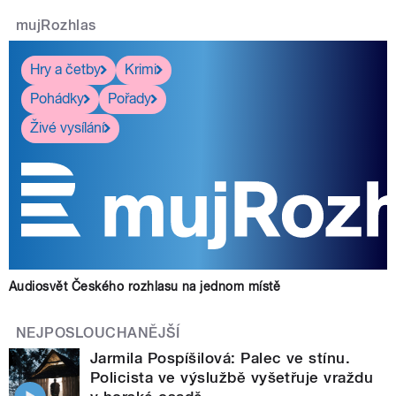
mujRozhlas
Hry a četby
Krimi
Pohádky
Pořady
Živé vysílání
Audiosvět Českého rozhlasu na jednom místě
NEJPOSLOUCHANĚJŠÍ
Jarmila Pospíšilová: Palec ve stínu.
Policista ve výslužbě vyšetřuje vraždu