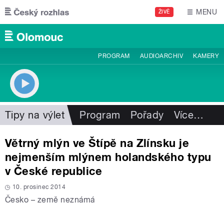
Přejít k hlavnímu obsahu
MENU
ŽIVĚ
PROGRAM
AUDIOARCHIV
KAMERY
Tipy na výlet
Program
Pořady
Více
…
Větrný mlýn ve Štípě na Zlínsku je
nejmenším mlýnem holandského typu
v České republice
10. prosinec 2014
Česko – země neznámá