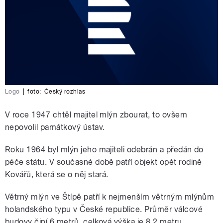
Logo
|
foto:
Český rozhlas
V roce 1947 chtěl majitel mlýn zbourat, to ovšem
nepovolil památkový ústav.
Roku 1964 byl mlýn jeho majiteli odebrán a předán do
péče státu. V současné době patří objekt opět rodině
Kovářů, která se o něj stará.
Větrný mlýn ve Štípě patří k nejmenším větrným mlýnům
holandského typu v České republice. Průměr válcové
budovy činí 6 metrů, celková výška je 8,2 metru.