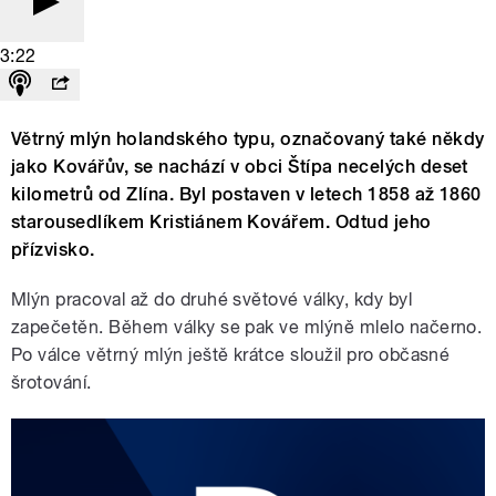
3:22
Větrný mlýn holandského typu, označovaný také někdy
jako Kovářův, se nachází v obci Štípa necelých deset
kilometrů od Zlína. Byl postaven v letech 1858 až 1860
starousedlíkem Kristiánem Kovářem. Odtud jeho
přízvisko.
Mlýn pracoval až do druhé světové války, kdy byl
zapečetěn. Během války se pak ve mlýně mlelo načerno.
Po válce větrný mlýn ještě krátce sloužil pro občasné
šrotování.