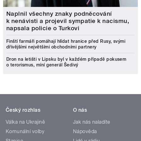
Naplnil všechny znaky podněcování
k nenávisti a projevil sympatie k nacismu,
napsala policie o Turkovi
Finští farmáři pomáhají hlídat hranice před Rusy, svými
dřívějšími největšími obchodními partnery
Dron na letišti v Lipsku byl v každém případě pokusem
o terorismus, míní generál Šedivý
Český rozhlas
O nás
Válka na Ukrajině
Jak nás naladíte
Komunální volby
Nápověda
Stanice
Lidé v rádiu