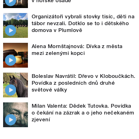
v horské osadě
Organizátoři vybrali stovky tisíc, děti na
tábor nevzali. Dotklo se to i dětského
domova v Plumlově
Alena Mornštajnová: Dívka z města
mezi zelenými kopci
Boleslav Navrátil: Dřevo v Kloboučkách.
Povídka z posledních dnů druhé
světové války
Milan Valenta: Dědek Tutovka. Povídka
o čekání na zázrak a o jeho nečekaném
zjevení