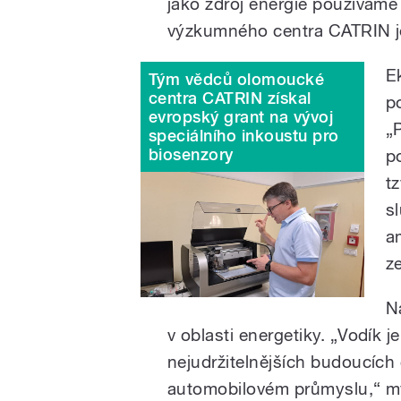
jako zdroj energie používáme 
výzkumného centra CATRIN je
E
Tým vědců olomoucké
centra CATRIN získal
p
evropský grant na vývoj
„
speciálního inkoustu pro
biosenzory
p
t
s
a
z
N
v oblasti energetiky. „Vodík 
nejudržitelnějších budoucích 
automobilovém průmyslu,“ mys