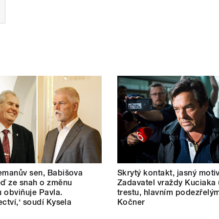
emanův sen, Babišova
Skrytý kontakt, jasný motiv
eď ze snah o změnu
Zadavatel vraždy Kuciaka 
 obviňuje Pavla.
trestu, hlavním podezřelým
ectví,‘ soudí Kysela
Kočner