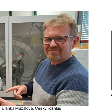
:
Blanka Mazalová
, Český rozhlas