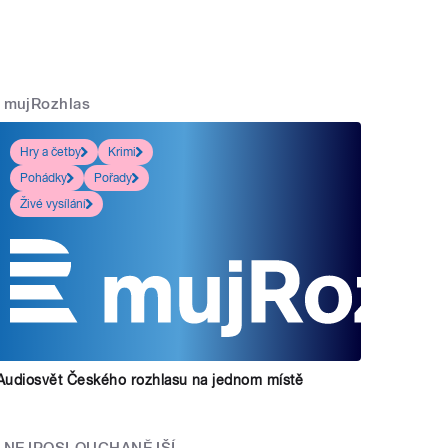
mujRozhlas
Hry a četby
Krimi
Pohádky
Pořady
Živé vysílání
Audiosvět Českého rozhlasu na jednom místě
NEJPOSLOUCHANĚJŠÍ