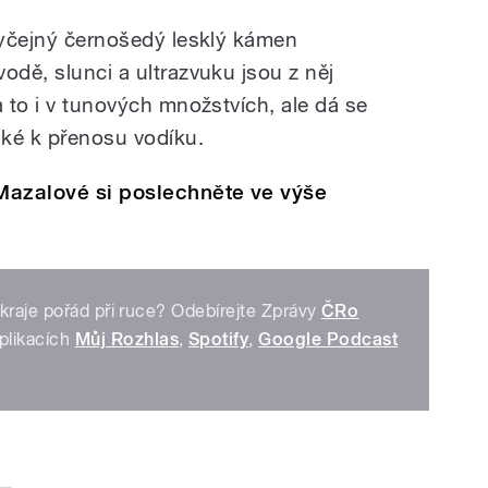
obyčejný černošedý lesklý kámen
odě, slunci a ultrazvuku jsou z něj
a to i v tunových množstvích, ale dá se
aké k přenosu vodíku.
Mazalové si poslechněte ve výše
kraje pořád při ruce? Odebírejte Zprávy
ČRo
plikacích
Můj Rozhlas
,
Spotify
,
Google Podcast