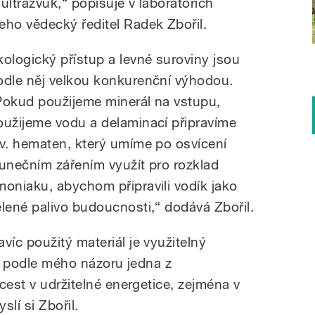
ultrazvuk,“ popisuje v laboratořích
ho vědecký ředitel Radek Zbořil.
kologický přístup a levné suroviny jsou
odle něj velkou konkurenční výhodou.
Pokud použijeme minerál na vstupu,
oužijeme vodu a delaminací připravíme
zv. hematen, který umíme po osvícení
lunečním zářením využít pro rozklad
moniaku, abychom připravili vodík jako
elené palivo budoucnosti,“ dodává Zbořil.
avíc použitý materiál je využitelný
je podle mého názoru jedna z
cest v udržitelné energetice, zejména v
lí si Zbořil.