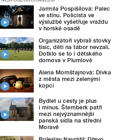
Jarmila Pospíšilová: Palec
ve stínu. Policista ve
výslužbě vyšetřuje vraždu
v horské osadě
Organizátoři vybrali stovky
tisíc, děti na tábor nevzali.
Dotklo se to i dětského
domova v Plumlově
Alena Mornštajnová: Dívka
z města mezi zelenými
kopci
Bydlet u cesty je plus
i mínus. Šternberk patří
mezi nejvýznamnější
panská sídla na střední
Moravě
Boleslav Navrátil: Dřevo