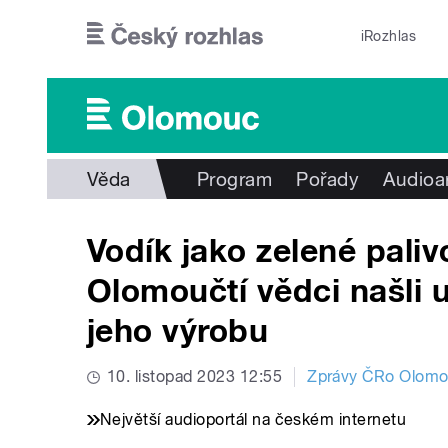
Přejít k hlavnímu obsahu
iRozhlas
Věda
Program
Pořady
Audioa
Vodík jako zelené pali
Olomoučtí vědci našli 
jeho výrobu
10. listopad 2023 12:55
Zprávy ČRo Olom
Největší audioportál na českém internetu