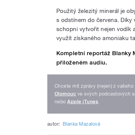
Použitý železitý minerál je 
s odstínem do červena. Díky v
schopni vytvořit nejen vodík 
využít získaného amoniaku t
Kompletní reportáž Blanky 
přiloženém audiu.
Chcete mít zprávy (nejen) z vašeho 
Olomouc
ve svých podcastových a
nebo
Apple iTunes
.
autor:
Blanka Mazalová