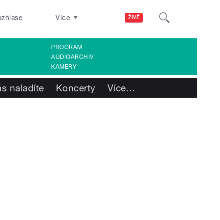
ozhlase
Více
ŽIVĚ
PROGRAM
AUDIOARCHIV
KAMERY
s naladíte
Koncerty
Více
…