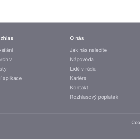
zhlas
O nás
ysílání
Jak nás naladíte
rchiv
Nápověda
sty
Lidé v rádiu
í aplikace
Kariéra
Kontakt
Rozhlasový poplatek
Coo