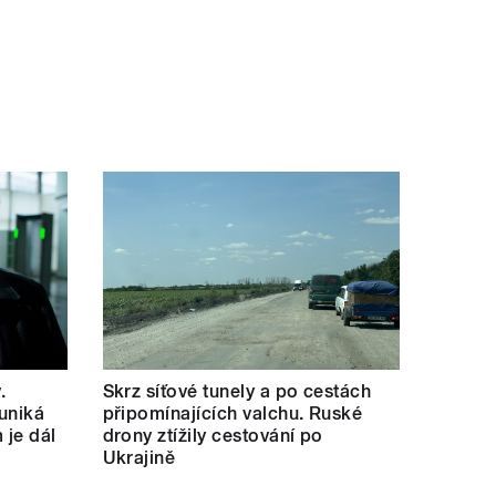
.
Skrz síťové tunely a po cestách
uniká
připomínajících valchu. Ruské
 je dál
drony ztížily cestování po
Ukrajině