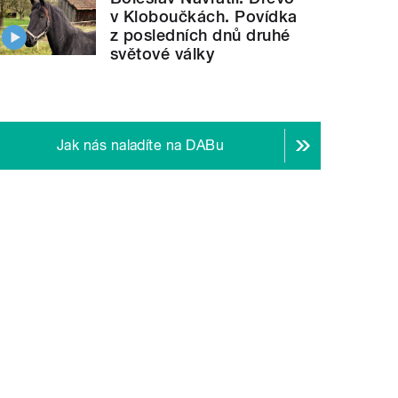
v Kloboučkách. Povídka
z posledních dnů druhé
světové války
Jak nás naladíte na DABu