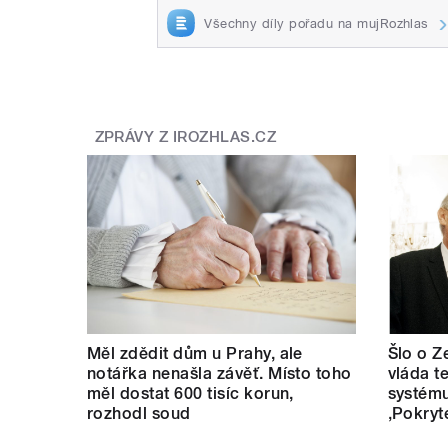
Všechny díly pořadu na mujRozhlas
ZPRÁVY Z IROZHLAS.CZ
Měl zdědit dům u Prahy, ale
Šlo o Z
notářka nenašla závěť. Místo toho
vláda t
měl dostat 600 tisíc korun,
systému
rozhodl soud
‚Pokryt