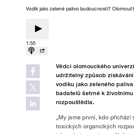
Vodík jako zelené palivo budoucnosti? Olomoučtí
1:55
Vědci olomouckého univerz
udržitelný způsob získáváni 
vodíku jako zeleného paliv
badatelů šetrné k životnímu 
rozpouštědla.
„My jsme první, kdo přichází 
toxických organických rozpo