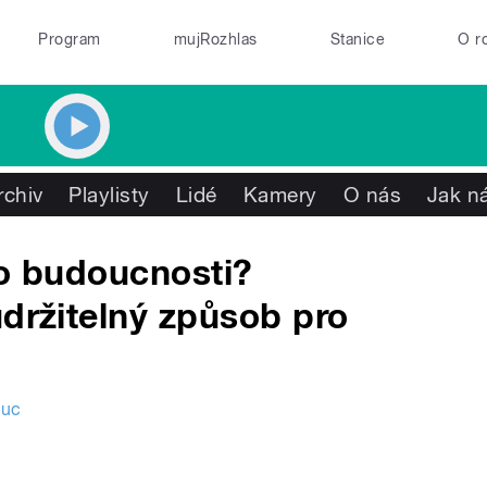
Program
mujRozhlas
Stanice
O r
rchiv
Playlisty
Lidé
Kamery
O nás
Jak ná
vo budoucnosti?
udržitelný způsob pro
ouc