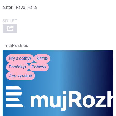
autor:
Pavel Halla
mujRozhlas
Hry a četby
Krimi
Pohádky
Pořady
Živé vysílání