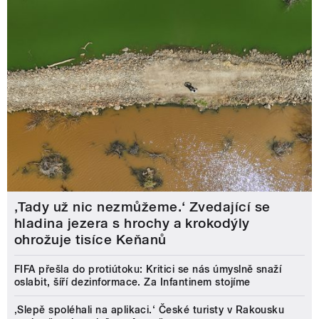
‚Tady už nic nezmůžeme.‘ Zvedající se
hladina jezera s hrochy a krokodýly
ohrožuje tisíce Keňanů
FIFA přešla do protiútoku: Kritici se nás úmyslně snaží
oslabit, šíří dezinformace. Za Infantinem stojíme
‚Slepě spoléhali na aplikaci.‘ České turisty v Rakousku