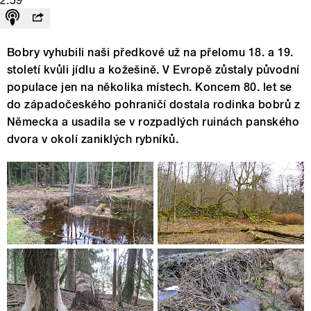
2:59
Bobry vyhubili naši předkové už na přelomu 18. a 19.
století kvůli jídlu a kožešině. V Evropě zůstaly původní
populace jen na několika místech. Koncem 80. let se
do západočeského pohraničí dostala rodinka bobrů z
Německa a usadila se v rozpadlých ruinách panského
dvora v okolí zaniklých rybníků.