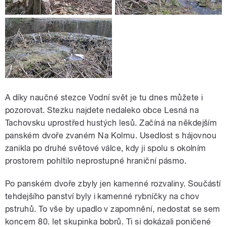
A díky naučné stezce Vodní svět je tu dnes můžete i
pozorovat. Stezku najdete nedaleko obce Lesná na
Tachovsku uprostřed hustých lesů. Začíná na někdejším
panském dvoře zvaném Na Kolmu. Usedlost s hájovnou
zanikla po druhé světové válce, kdy ji spolu s okolním
prostorem pohltilo neprostupné hraniční pásmo.
Po panském dvoře zbyly jen kamenné rozvaliny. Součástí
tehdejšího panství byly i kamenné rybníčky na chov
pstruhů. To vše by upadlo v zapomnění, nedostat se sem
koncem 80. let skupinka bobrů. Ti si dokázali poničené