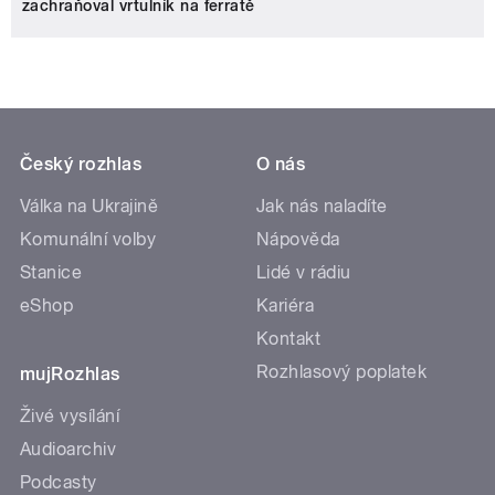
zachraňoval vrtulník na ferratě
Český rozhlas
O nás
Válka na Ukrajině
Jak nás naladíte
Komunální volby
Nápověda
Stanice
Lidé v rádiu
eShop
Kariéra
Kontakt
Rozhlasový poplatek
mujRozhlas
Živé vysílání
Audioarchiv
Podcasty