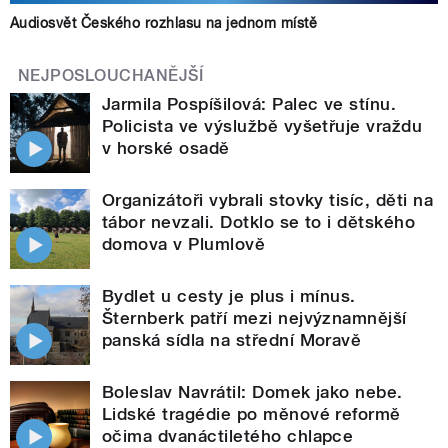
Audiosvět Českého rozhlasu na jednom místě
NEJPOSLOUCHANĚJŠÍ
Jarmila Pospíšilová: Palec ve stínu.
Policista ve výslužbě vyšetřuje vraždu
v horské osadě
Organizátoři vybrali stovky tisíc, děti na
tábor nevzali. Dotklo se to i dětského
domova v Plumlově
Bydlet u cesty je plus i mínus.
Šternberk patří mezi nejvýznamnější
panská sídla na střední Moravě
Boleslav Navrátil: Domek jako nebe.
Lidské tragédie po měnové reformě
očima dvanáctiletého chlapce