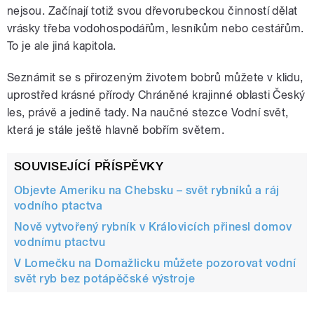
nejsou. Začínají totiž svou dřevorubeckou činností dělat
vrásky třeba vodohospodářům, lesníkům nebo cestářům.
To je ale jiná kapitola.
Seznámit se s přirozeným životem bobrů můžete v klidu,
uprostřed krásné přírody Chráněné krajinné oblasti Český
les, právě a jedině tady. Na naučné stezce Vodní svět,
která je stále ještě hlavně bobřím světem.
SOUVISEJÍCÍ PŘÍSPĚVKY
Objevte Ameriku na Chebsku – svět rybníků a ráj
vodního ptactva
Nově vytvořený rybník v Královicích přinesl domov
vodnímu ptactvu
V Lomečku na Domažlicku můžete pozorovat vodní
svět ryb bez potápěčské výstroje