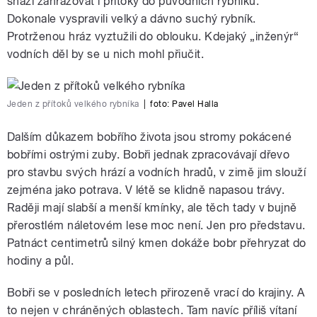
snaží zahrazovat i přítoky do původních rybníků.
Dokonale vyspravili velký a dávno suchý rybník.
Protrženou hráz vyztužili do oblouku. Kdejaký „inženýr“
vodních děl by se u nich mohl přiučit.
Jeden z přítoků velkého rybníka
|
foto:
Pavel Halla
Dalším důkazem bobřího života jsou stromy pokácené
bobřími ostrými zuby. Bobři jednak zpracovávají dřevo
pro stavbu svých hrází a vodních hradů, v zimě jim slouží
zejména jako potrava. V létě se klidně napasou trávy.
Raději mají slabší a menší kmínky, ale těch tady v bujně
přerostlém náletovém lese moc není. Jen pro představu.
Patnáct centimetrů silný kmen dokáže bobr přehryzat do
hodiny a půl.
Bobři se v posledních letech přirozeně vrací do krajiny. A
to nejen v chráněných oblastech. Tam navíc příliš vítaní