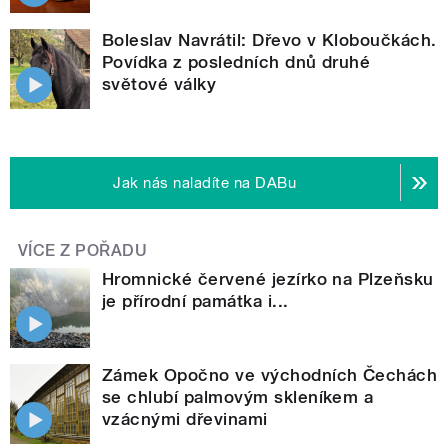
Boleslav Navrátil: Dřevo v Kloboučkách.
Povídka z posledních dnů druhé
světové války
Jak nás naladíte na DABu
VÍCE Z POŘADU
Hromnické červené jezírko na Plzeňsku
je přírodní památka i...
Zámek Opočno ve východních Čechách
se chlubí palmovým skleníkem a
vzácnými dřevinami