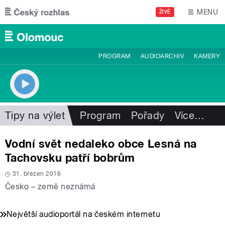
Přejít k hlavnímu obsahu
MENU
ŽIVĚ
PROGRAM
AUDIOARCHIV
KAMERY
Tipy na výlet
Program
Pořady
Více
…
Vodní svět nedaleko obce Lesná na
Tachovsku patří bobrům
31. březen 2016
Česko – země neznámá
Největší audioportál na českém internetu