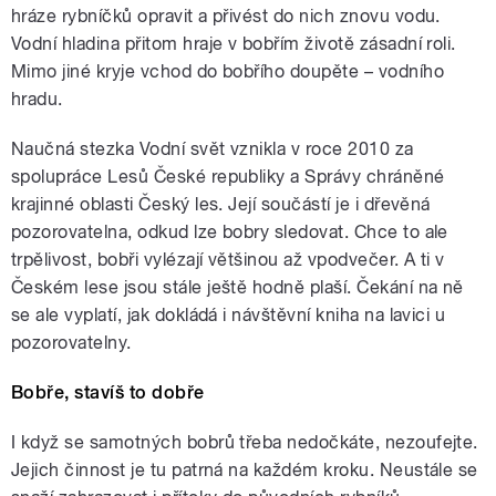
hráze rybníčků opravit a přivést do nich znovu vodu.
Vodní hladina přitom hraje v bobřím životě zásadní roli.
Mimo jiné kryje vchod do bobřího doupěte – vodního
hradu.
Naučná stezka Vodní svět vznikla v roce 2010 za
spolupráce Lesů České republiky a Správy chráněné
krajinné oblasti Český les. Její součástí je i dřevěná
pozorovatelna, odkud lze bobry sledovat. Chce to ale
trpělivost, bobři vylézají většinou až vpodvečer. A ti v
Českém lese jsou stále ještě hodně plaší. Čekání na ně
se ale vyplatí, jak dokládá i návštěvní kniha na lavici u
pozorovatelny.
Bobře, stavíš to dobře
I když se samotných bobrů třeba nedočkáte, nezoufejte.
Jejich činnost je tu patrná na každém kroku. Neustále se