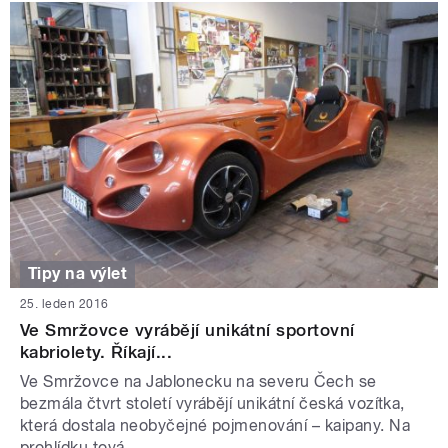
Tipy na výlet
25. leden 2016
Ve Smržovce vyrábějí unikátní sportovní
kabriolety. Říkají...
Ve Smržovce na Jablonecku na severu Čech se
bezmála čtvrt století vyrábějí unikátní česká vozítka,
která dostala neobyčejné pojmenování – kaipany. Na
prohlídku tová...