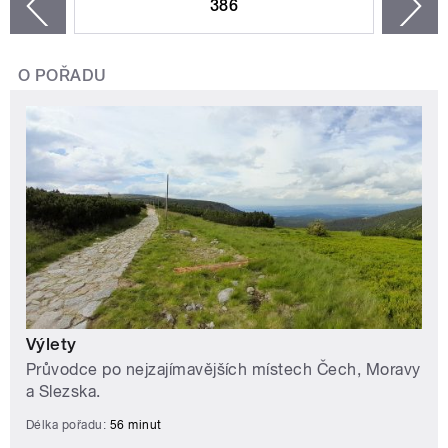
386
n
zí
O POŘADU
Výlety
Průvodce po nejzajímavějších místech Čech, Moravy
a Slezska.
Délka pořadu:
56 minut