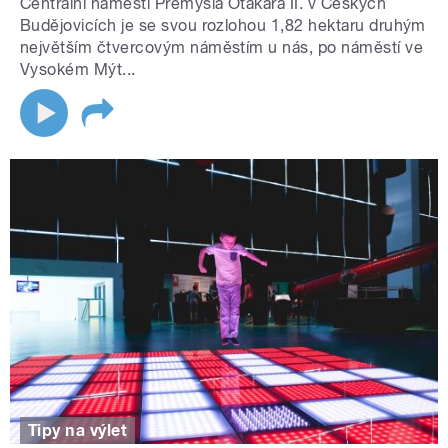
Centrální náměstí Přemysla Otakara II. v Českých
Budějovicích je se svou rozlohou 1,82 hektaru druhým
největším čtvercovým náměstím u nás, po náměstí ve
Vysokém Mýt...
Tipy na výlet