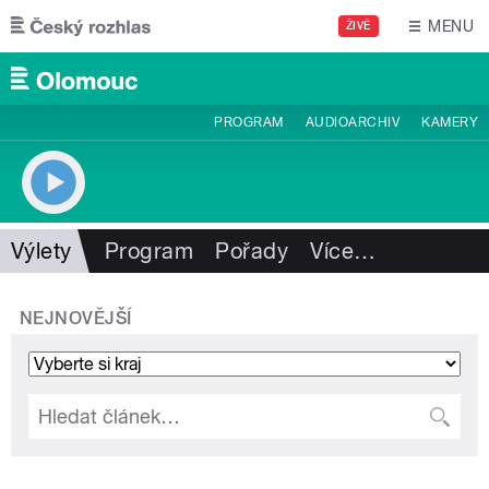
Přejít k hlavnímu obsahu
MENU
ŽIVĚ
PROGRAM
AUDIOARCHIV
KAMERY
Výlety
Program
Pořady
Více
…
NEJNOVĚJŠÍ