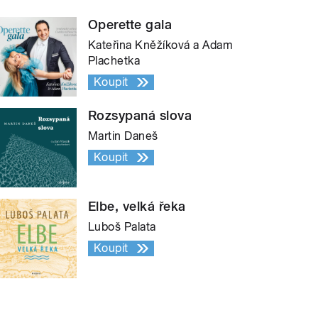
Operette gala
Kateřina Kněžíková a Adam
Plachetka
Koupit
Rozsypaná slova
Martin Daneš
Koupit
Elbe, velká řeka
Luboš Palata
Koupit