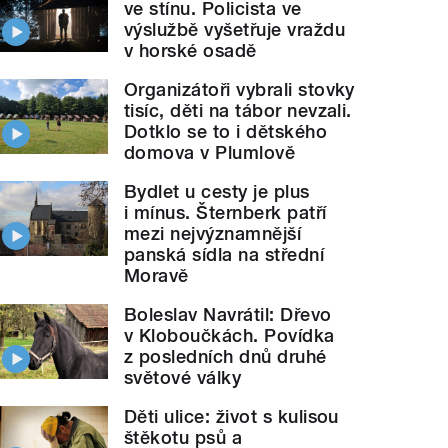
ve stínu. Policista ve
výslužbě vyšetřuje vraždu
v horské osadě
Organizátoři vybrali stovky
tisíc, děti na tábor nevzali.
Dotklo se to i dětského
domova v Plumlově
Bydlet u cesty je plus
i mínus. Šternberk patří
mezi nejvýznamnější
panská sídla na střední
Moravě
Boleslav Navrátil: Dřevo
v Kloboučkách. Povídka
z posledních dnů druhé
světové války
Děti ulice: život s kulisou
štěkotu psů a