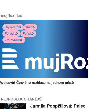
mujRozhlas
Hry a četby
Krimi
Pohádky
Pořady
Živé vysílání
Audiosvět Českého rozhlasu na jednom místě
NEJPOSLOUCHANĚJŠÍ
Jarmila Pospíšilová: Palec