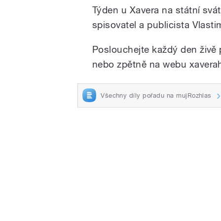
Týden u Xavera na státní svát
spisovatel a publicista Vlast
Poslouchejte každý den živě p
nebo zpětně na webu xaverah
Všechny díly pořadu na mujRozhlas