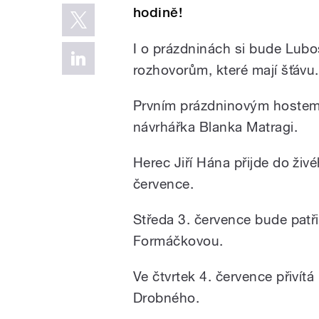
hodině!
I o prázdninách si bude Lubo
rozhovorům, které mají šťávu.
Prvním prázdninovým hostem
návrhářka Blanka Matragi.
Herec Jiří Hána přijde do živé
července.
Středa 3. července bude patři
Formáčkovou.
Ve čtvrtek 4. července přivít
Drobného.