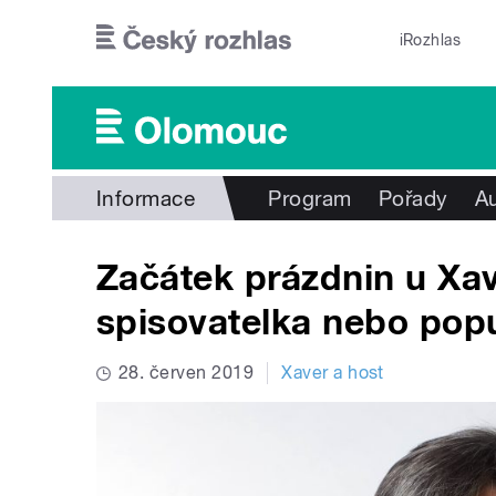
Přejít k hlavnímu obsahu
iRozhlas
Informace
Program
Pořady
Au
Začátek prázdnin u Xav
spisovatelka nebo pop
28. červen 2019
Xaver a host