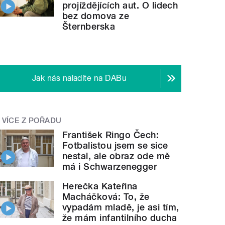
projíždějících aut. O lidech
bez domova ze
Šternberska
Jak nás naladíte na DABu
VÍCE Z POŘADU
František Ringo Čech:
Fotbalistou jsem se sice
nestal, ale obraz ode mě
má i Schwarzenegger
Herečka Kateřina
Macháčková: To, že
vypadám mladě, je asi tím,
že mám infantilního ducha