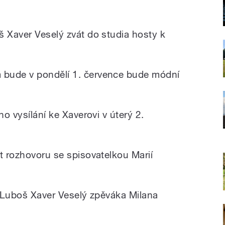
š Xaver Veselý zvát do studia hosty k
 bude v pondělí 1. července bude módní
ho vysílání ke Xaverovi v úterý 2.
t rozhovoru se spisovatelkou Marií
á Luboš Xaver Veselý zpěváka Milana