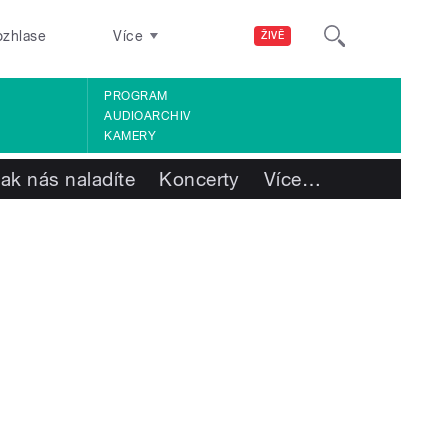
ozhlase
Více
ŽIVĚ
PROGRAM
AUDIOARCHIV
KAMERY
ak nás naladíte
Koncerty
Více
…