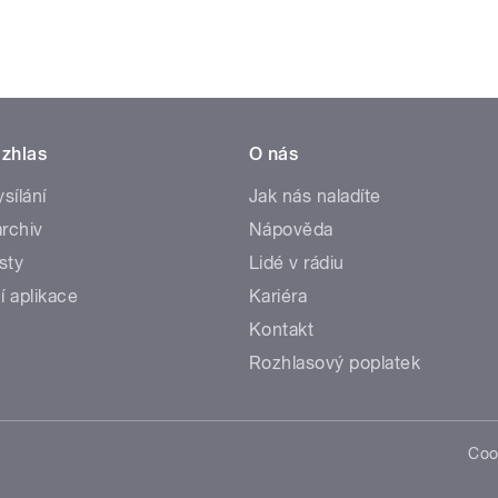
zhlas
O nás
ysílání
Jak nás naladíte
rchiv
Nápověda
sty
Lidé v rádiu
í aplikace
Kariéra
Kontakt
Rozhlasový poplatek
Coo