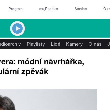
Program
mujRozhlas
Stanice
O r
dioarchiv
Playlisty
Lidé
Kamery
O nás
J
era: módní návrhářka,
ulární zpěvák