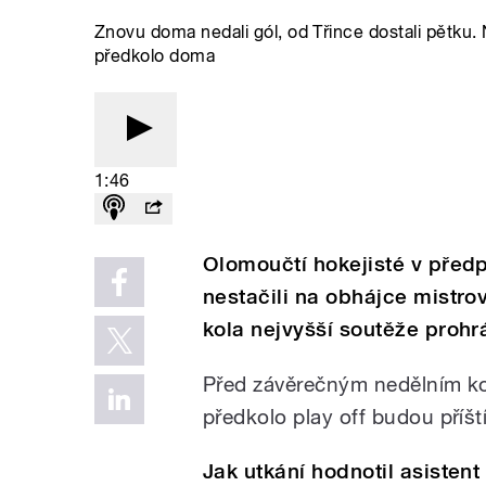
Znovu doma nedali gól, od Třince dostali pětku. 
předkolo doma
1:46
Olomoučtí hokejisté v předp
nestačili na obhájce mistrov
kola nejvyšší soutěže prohrá
Před závěrečným nedělním kol
předkolo play off budou příšt
Jak utkání hodnotil asisten