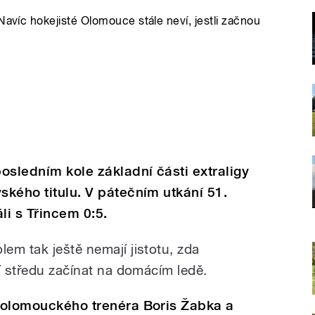
Navíc hokejisté Olomouce stále neví, jestli začnou
osledním kole základní části extraligy
ského titulu. V pátečním utkání 51.
li s Třincem 0:5.
em tak ještě nemají jistotu, zda
í středu začínat na domácím ledě.
t olomouckého trenéra Boris Žabka a