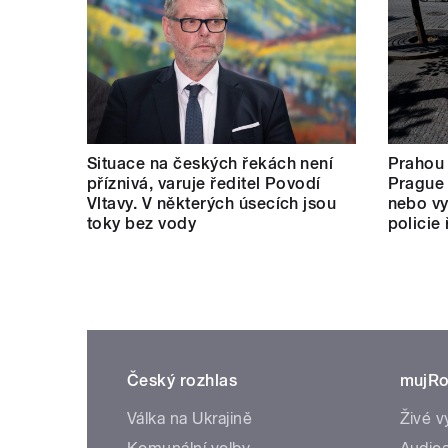
Situace na českých řekách není
Prahou
příznivá, varuje ředitel Povodí
Prague 
Vltavy. V některých úsecích jsou
nebo vy
toky bez vody
policie
Český rozhlas
mujRo
Válka na Ukrajině
Živé v