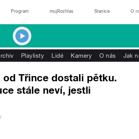
Program
mujRozhlas
Stanice
O r
rchiv
Playlisty
Lidé
Kamery
O nás
Jak n
od Třince dostali pětku.
e stále neví, jestli
c