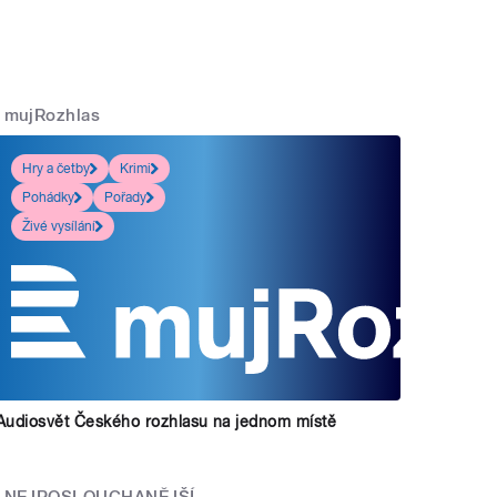
mujRozhlas
Hry a četby
Krimi
Pohádky
Pořady
Živé vysílání
Audiosvět Českého rozhlasu na jednom místě
NEJPOSLOUCHANĚJŠÍ