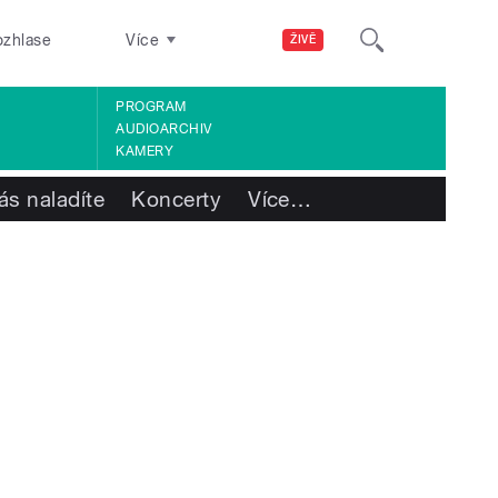
ozhlase
Více
ŽIVĚ
PROGRAM
AUDIOARCHIV
KAMERY
ás naladíte
Koncerty
Více
…