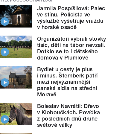
Jarmila Pospíšilová: Palec
ve stínu. Policista ve
výslužbě vyšetřuje vraždu
v horské osadě
Organizátoři vybrali stovky
tisíc, děti na tábor nevzali.
Dotklo se to i dětského
domova v Plumlově
Bydlet u cesty je plus
i mínus. Šternberk patří
mezi nejvýznamnější
panská sídla na střední
Moravě
Boleslav Navrátil: Dřevo
v Kloboučkách. Povídka
z posledních dnů druhé
světové války