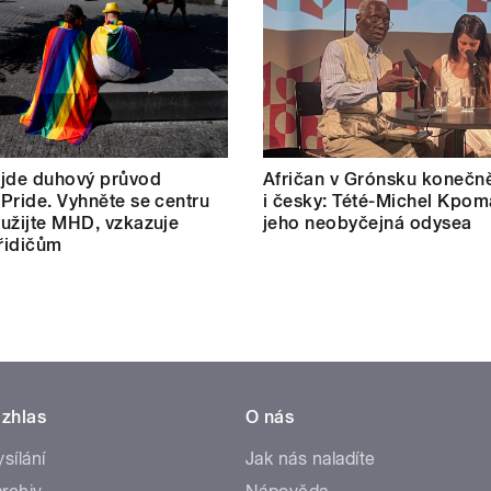
 jde duhový průvod
Afričan v Grónsku konečn
Pride. Vyhněte se centru
i česky: Tété-Michel Kpom
užijte MHD, vzkazuje
jeho neobyčejná odysea
 řidičům
zhlas
O nás
ysílání
Jak nás naladíte