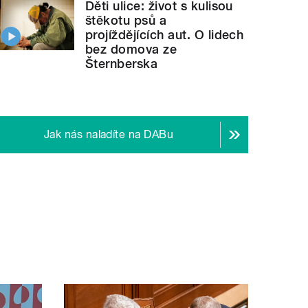
Děti ulice: život s kulisou
štěkotu psů a
projíždějících aut. O lidech
bez domova ze
Šternberska
Jak nás naladíte na DABu