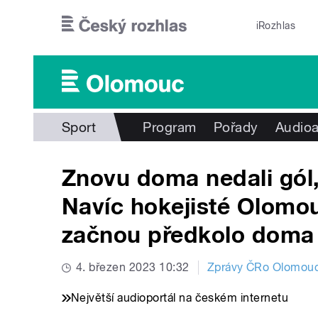
Přejít k hlavnímu obsahu
iRozhlas
Sport
Program
Pořady
Audioa
Znovu doma nedali gól, 
Navíc hokejisté Olomouc
začnou předkolo doma
4. březen 2023 10:32
Zprávy ČRo Olomou
Největší audioportál na českém internetu