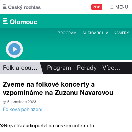
Přejít k hlavnímu obsahu
MENU
ŽIVĚ
PROGRAM
AUDIOARCHIV
KAMERY
Folk a country
Program
Pořady
Více
…
Zveme na folkové koncerty a
vzpomínáme na Zuzanu Navarovou
5. prosinec 2023
Folková pohlazení
Největší audioportál na českém internetu