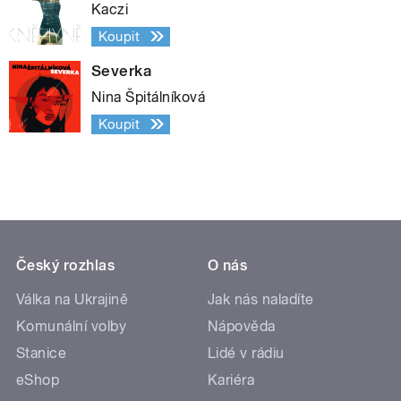
Kaczi
Koupit
Severka
Nina Špitálníková
Koupit
Český rozhlas
O nás
Válka na Ukrajině
Jak nás naladíte
Komunální volby
Nápověda
Stanice
Lidé v rádiu
eShop
Kariéra