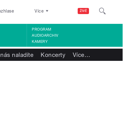
ozhlase
Více
ŽIVĚ
PROGRAM
AUDIOARCHIV
KAMERY
 nás naladíte
Koncerty
Více
…