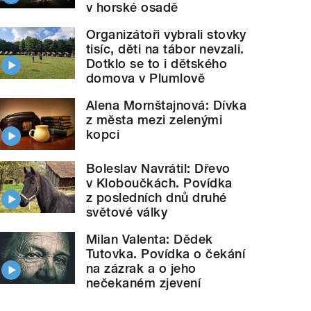
v horské osadě
Organizátoři vybrali stovky
tisíc, děti na tábor nevzali.
Dotklo se to i dětského
domova v Plumlově
Alena Mornštajnová: Dívka
z města mezi zelenými
kopci
Boleslav Navrátil: Dřevo
v Kloboučkách. Povídka
z posledních dnů druhé
světové války
Milan Valenta: Dědek
Tutovka. Povídka o čekání
na zázrak a o jeho
nečekaném zjevení