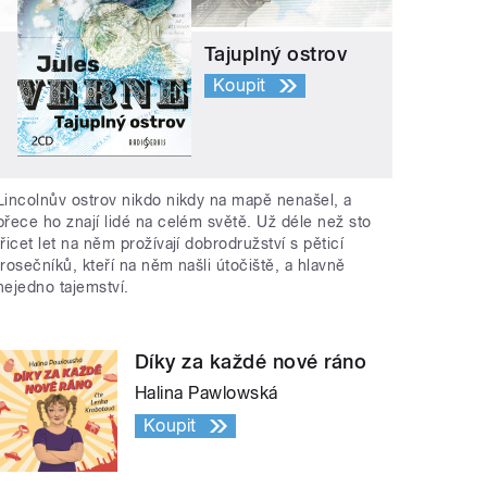
Tajuplný ostrov
Koupit
Lincolnův ostrov nikdo nikdy na mapě nenašel, a
přece ho znají lidé na celém světě. Už déle než sto
třicet let na něm prožívají dobrodružství s pěticí
trosečníků, kteří na něm našli útočiště, a hlavně
nejedno tajemství.
Díky za každé nové ráno
Halina Pawlowská
Koupit