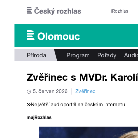
Přejít k hlavnímu obsahu
iRozhlas
Příroda
Program
Pořady
Audi
Zvěřinec s MVDr. Karol
5. červen 2026
Zvěřinec
Největší audioportál na českém internetu