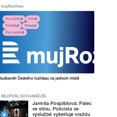
mujRozhlas
Hry a četby
Krimi
Pohádky
Pořady
Živé vysílání
Audiosvět Českého rozhlasu na jednom místě
NEJPOSLOUCHANĚJŠÍ
Jarmila Pospíšilová: Palec
ve stínu. Policista ve
výslužbě vyšetřuje vraždu