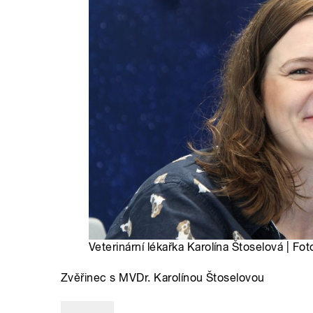
Veterinární lékařka Karolína Štoselová | Fot
Zvěřinec s MVDr. Karolínou Štoselovou