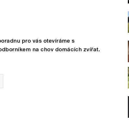
poradnu pro vás otevíráme s
odborníkem na chov domácích zvířat.