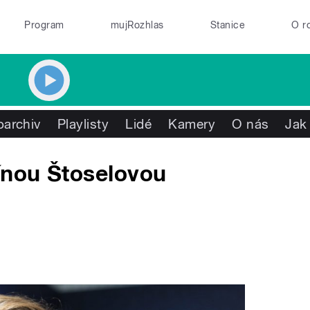
Program
mujRozhlas
Stanice
O r
oarchiv
Playlisty
Lidé
Kamery
O nás
Jak
ínou Štoselovou