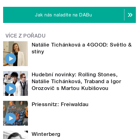
Jak nás naladíte na DABu
VÍCE Z POŘADU
Natálie Tichánková a 4GOOD: Světlo &
stíny
Hudební novinky: Rolling Stones,
Natálie Tichánková, Traband a Igor
Orozovič s Martou Kubišovou
Priessnitz: Freiwaldau
Winterberg