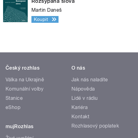
Rozsypaná slova
Martin Daneš
Koupit
Český rozhlas
O nás
Válka na Ukrajině
Jak nás naladíte
Komunální volby
Nápověda
Stanice
Lidé v rádiu
eShop
Kariéra
Kontakt
Rozhlasový poplatek
mujRozhlas