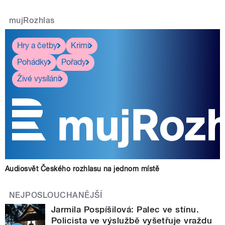
mujRozhlas
Hry a četby
Krimi
Pohádky
Pořady
Živé vysílání
Audiosvět Českého rozhlasu na jednom místě
NEJPOSLOUCHANĚJŠÍ
Jarmila Pospíšilová: Palec ve stínu.
Policista ve výslužbě vyšetřuje vraždu