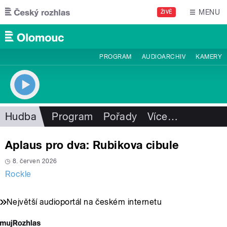
Přejít k hlavnímu obsahu
MENU
ŽIVĚ
PROGRAM
AUDIOARCHIV
KAMERY
Hudba
Program
Pořady
Více
…
Aplaus pro dva: Rubikova cibule
8. červen 2026
Rockle
Největší audioportál na českém internetu