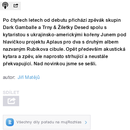
Po čtyřech letech od debutu přichází zpěvák skupin
Dark Gamballe a Trny & Žiletky Desed spolu s
kytaristou s ukrajinsko-americkými kořeny Junem pod
hlavičkou projektu Aplaus pro dva s druhým albem
nazvaným Rubikova cibule. Opět především akustická
kytara a zpěv, ale naprosto strhující a neustále
překvapující. Nad novinkou jsme se sešli.
autor:
Jiří Matějů
Všechny díly pořadu na mujRozhlas