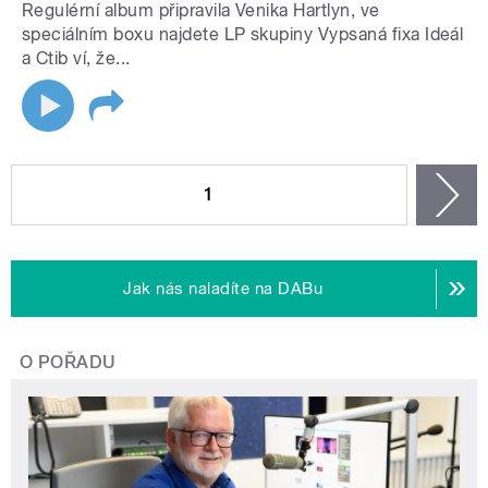
Regulérní album připravila Venika Hartlyn, ve
speciálním boxu najdete LP skupiny Vypsaná fixa Ideál
a Ctib ví, že...
STRÁNKY
1
n
Jak nás naladíte na DABu
O POŘADU