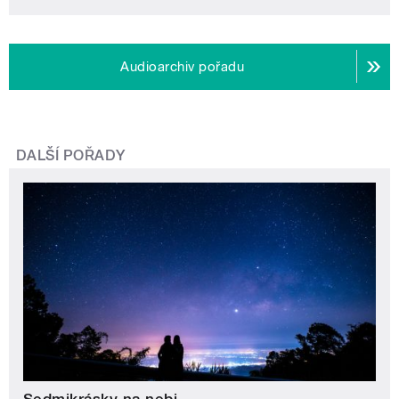
Audioarchiv pořadu
DALŠÍ POŘADY
Sedmikrásky na nebi