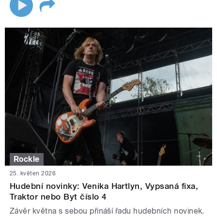
Rockle
25. květen 2026
Hudební novinky: Venika Hartlyn, Vypsaná fixa,
Traktor nebo Byt číslo 4
Závěr května s sebou přináší řadu hudebních novinek.