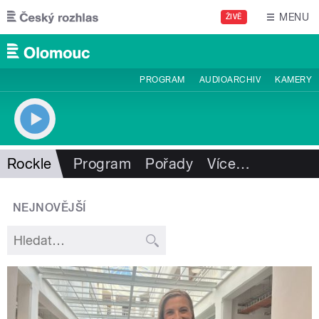
Přejít k hlavnímu obsahu
MENU
ŽIVĚ
PROGRAM
AUDIOARCHIV
KAMERY
Rockle
Program
Pořady
Více
…
NEJNOVĚJŠÍ