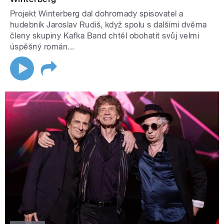
Projekt Winterberg dal dohromady spisovatel a
hudebník Jaroslav Rudiš, když spolu s dalšími dvěma
členy skupiny Kafka Band chtěl obohatit svůj velmi
úspěšný román...