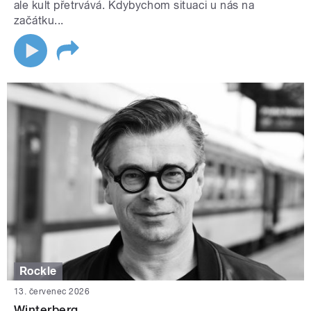
ale kult přetrvává. Kdybychom situaci u nás na
začátku...
Rockle
13. červenec 2026
Winterberg