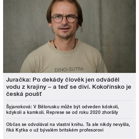
Juračka: Po dekády člověk jen odváděl
vodu z krajiny – a teď se diví. Kokořínsko je
česká poušť
Šyjanoková: V Bělorusku může být odveden kdokoli,
kdykoli a kamkoli. Represe se od roku 2020 zhoršily
Občas se odvolával na vlastní knihu. Ta ale nikdy nevyšla,
říká Kytka o už bývalém britském profesorovi