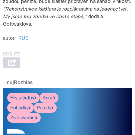
zbudou peníze, bude klášter přípraven na sanaci vlhkosti.
"Rekonstrukce kláštera je rozplánována na jedenáct let.
My jsme teď zhruba ve čtvrté etapě,"
dodala
Gottwaldová.
autor:
RUS
mujRozhlas
Hry a četby
Krimi
Pohádky
Pořady
Živé vysílání