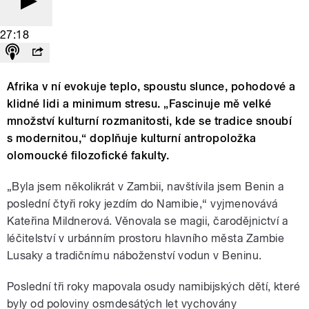
27:18
Afrika v ní evokuje teplo, spoustu slunce, pohodové a
klidné lidi a minimum stresu. „Fascinuje mě velké
množství kulturní rozmanitosti, kde se tradice snoubí
s modernitou,“ doplňuje kulturní antropoložka
olomoucké filozofické fakulty.
„Byla jsem několikrát v Zambii, navštívila jsem Benin a
poslední čtyři roky jezdím do Namibie,“ vyjmenovává
Kateřina Mildnerová. Věnovala se magii, čarodějnictví a
léčitelství v urbánním prostoru hlavního města Zambie
Lusaky a tradičnímu náboženství vodun v Beninu.
Poslední tři roky mapovala osudy namibijských dětí, které
byly od poloviny osmdesátých let vychovány