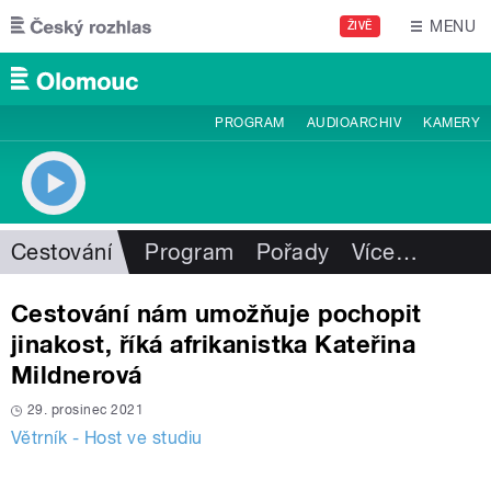
Přejít k hlavnímu obsahu
MENU
ŽIVĚ
PROGRAM
AUDIOARCHIV
KAMERY
Cestování
Program
Pořady
Více
…
Cestování nám umožňuje pochopit
jinakost, říká afrikanistka Kateřina
Mildnerová
29. prosinec 2021
Větrník - Host ve studiu