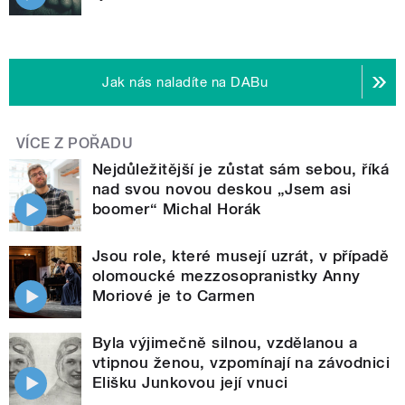
Jak nás naladíte na DABu
VÍCE Z POŘADU
Nejdůležitější je zůstat sám sebou, říká
nad svou novou deskou „Jsem asi
boomer“ Michal Horák
Jsou role, které musejí uzrát, v případě
olomoucké mezzosopranistky Anny
Moriové je to Carmen
Byla výjimečně silnou, vzdělanou a
vtipnou ženou, vzpomínají na závodnici
Elišku Junkovou její vnuci