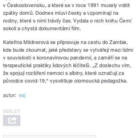
v Československu, a které se v roce 1991 musely vrátit
zpátky domů. Dodnes mluví česky a vzpomínají na
rodiny, které s nimi trávily čas. Vydala o nich knihu Černí
sokoli a chystá dokumentární film.
Kateřina Mildnerová se připravuje na cestu do Zambie,
kde bude zkoumat, jaké představy se vytvářejí mezi lidmi
v souvislosti s koronavirovou pandemií, a zaměří se na
terapeutické praktiky lidových léčitelů. „Z doslechu vím,
že spojují rozšíření nemoci s albíny, které označují za
původce covid-19,“ vysvětluje olomoucká pedagožka.
autor:
voj