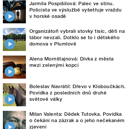
Jarmila Pospíšilová: Palec ve stínu.
Policista ve výslužbě vyšetřuje vraždu
v horské osadě
Organizátoři vybrali stovky tisíc, děti na
tábor nevzali. Dotklo se to i dětského
domova v Plumlově
Alena Mornštajnová: Dívka z města
mezi zelenými kopci
Boleslav Navrátil: Dřevo v Kloboučkách.
Povídka z posledních dnů druhé
světové války
Milan Valenta: Dědek Tutovka. Povídka
o čekání na zázrak a o jeho nečekaném
zjevení