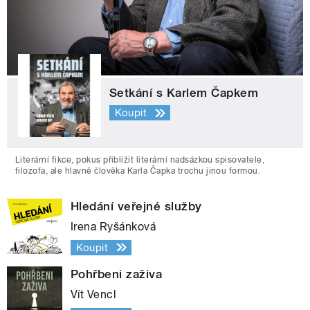
Setkání s Karlem Čapkem
Koupit
Literární fikce, pokus přiblížit literární nadsázkou spisovatele,
filozofa, ale hlavně člověka Karla Čapka trochu jinou formou.
Hledání veřejné služby
Irena Ryšánková
Koupit
Pohřbeni zaživa
Vít Vencl