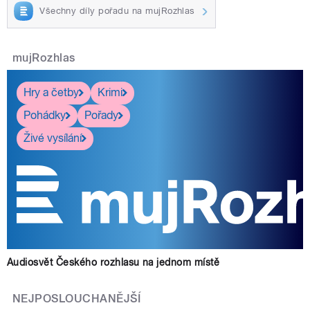
Všechny díly pořadu na mujRozhlas
mujRozhlas
Hry a četby
Krimi
Pohádky
Pořady
Živé vysílání
Audiosvět Českého rozhlasu na jednom místě
NEJPOSLOUCHANĚJŠÍ