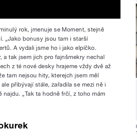
minulý rok, jmenuje se Moment, stejně
í. „Jako bonusy jsou tam i starší
rtů. A vydali jsme ho i jako elpíčko.
r, a tak jsem jich pro fajnšmekry nechal
tech z té nové desky hrajeme vždy dvě až
i, že tam nejsou hity, kterejch jsem měl
le přibývají stále, zařadila se mezi ně i
ě najdu. „Tak ta hodně frčí, z toho mám
 okurek