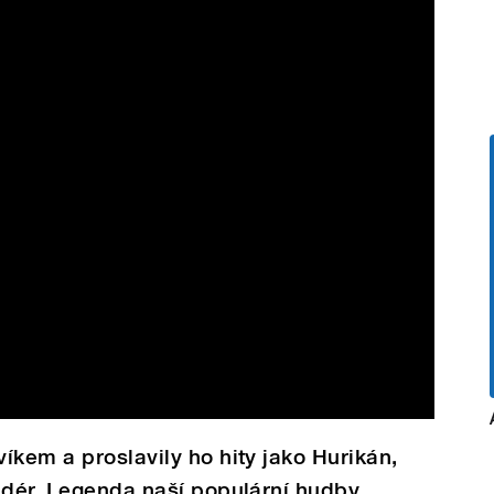
íkem a proslavily ho hity jako Hurikán,
adér. Legenda naší populární hudby