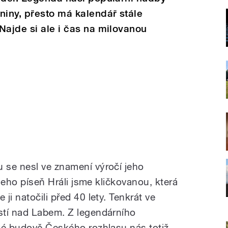
niny, přesto má kalendář stále
Najde si ale i čas na milovanou
 se nesl ve znamení výročí jeho
 jeho píseň Hráli jsme kličkovanou, která
ji natočili před 40 lety. Tenkrát ve
stí nad Labem. Z legendárního
ké budově Českého rozhlasu nás totiž