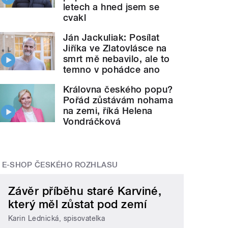
letech a hned jsem se
cvakl
Ján Jackuliak: Posílat
Jiříka ve Zlatovlásce na
smrt mě nebavilo, ale to
temno v pohádce ano
Královna českého popu?
Pořád zůstávám nohama
na zemi, říká Helena
Vondráčková
E-SHOP ČESKÉHO ROZHLASU
Závěr příběhu staré Karviné,
který měl zůstat pod zemí
Karin Lednická, spisovatelka