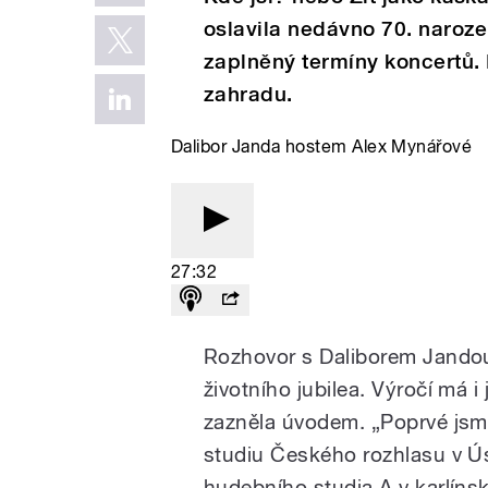
oslavila nedávno 70. naroze
zaplněný termíny koncertů. 
zahradu.
Dalibor Janda hostem Alex Mynářové
27:32
Rozhovor s Daliborem Jandou
životního jubilea. Výročí má i
zazněla úvodem. „Poprvé jsme 
studiu Českého rozhlasu v Ú
hudebního studia A v karlíns