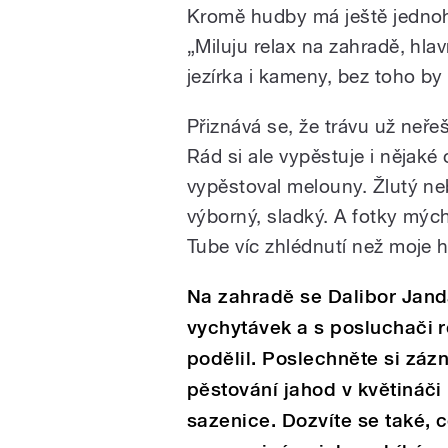
Kromě hudby má ještě jednoho
„Miluju relax na zahradě, hl
jezírka i kameny, bez toho b
Přiznává se, že trávu už neře
Rád si ale vypěstuje i nějaké
vypěstoval melouny. Žlutý neb
výborný, sladký. A fotky mýc
Tube víc zhlédnutí než moje h
Na zahradě se Dalibor Janda
vychytávek a s posluchači r
podělil. Poslechněte si zázn
pěstování jahod v květináč
sazenice. Dozvíte se také, 