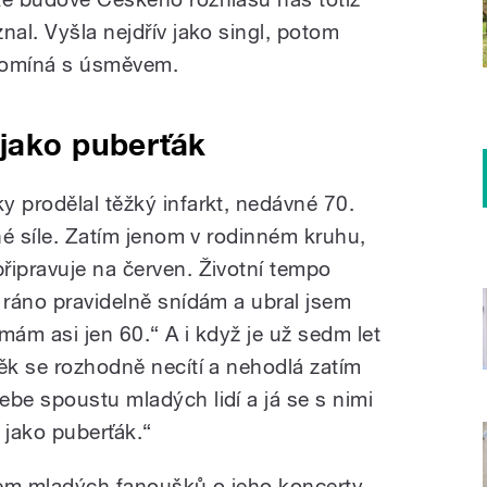
nal. Vyšla nejdřív jako singl, potom
pomíná s úsměvem.
 jako puberťák
y prodělal těžký infarkt, nedávné 70.
lné síle. Zatím jenom v rodinném kruhu,
řipravuje na červen. Životní tempo
 ráno pravidelně snídám a ubral jsem
mám asi jen 60.“ A i když je už sedm let
ěk se rozhodně necítí a nehodlá zatím
ebe spoustu mladých lidí a já se s nimi
 jako puberťák.“
ájem mladých fanoušků o jeho koncerty.