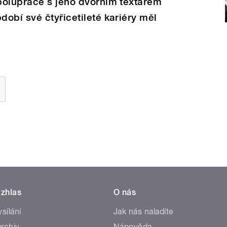
polupráce s jeho dvorním textařem
obí své čtyřicetileté kariéry měl
zhlas
O nás
ysílání
Jak nás naladíte
rchiv
Nápověda