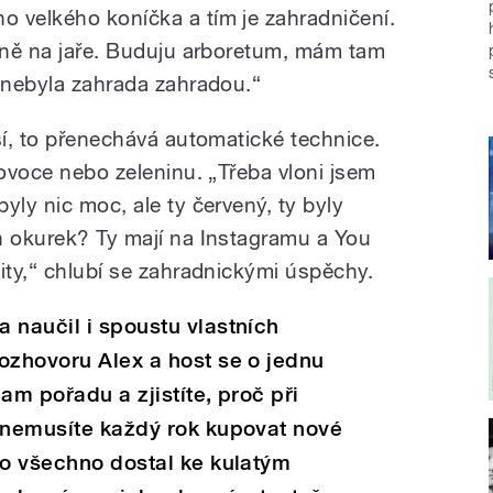
 velkého koníčka a tím je zahradničení.
avně na jaře. Buduju arboretum, mám tam
y nebyla zahrada zahradou.“
ší, to přenechává automatické technice.
 ovoce nebo zeleninu. „Třeba vloni jsem
yly nic moc, ale ty červený, ty byly
h okurek? Ty mají na Instagramu a You
ity,“ chlubí se zahradnickými úspěchy.
 naučil i spoustu vlastních
ozhovoru Alex a host se o jednu
am pořadu a zjistíte, proč při
i nemusíte každý rok kupovat nové
co všechno dostal ke kulatým