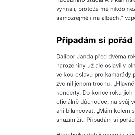
vyhnali, protože mě nikdo nez
samozřejmě i na albech,“ vz
Připadám si pořád
Dalibor Janda před dvěma rok
narozeniny už ale oslavil v p
velkou oslavu pro kamarády p
zvolnil jenom trochu. „Hlavně
koncerty. Do konce roku jich 
oficiálně důchodce, na svůj v
ani bilancovat. „Mám kolem s
snažím žít. Připadám si pořád
Hudebníka dobíjí energií i z