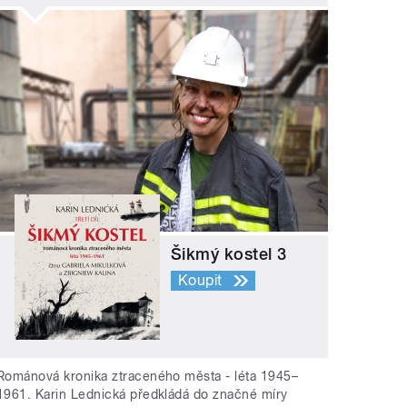
Šikmý kostel 3
Koupit
Románová kronika ztraceného města - léta 1945–
1961. Karin Lednická předkládá do značné míry