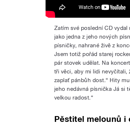
Zatím své poslední CD vydal 
jako jedna z jeho nových písn
písničky, nahrané živě z konce
Jsem totiž pořád starej rocke
pár stovek udělat. Na koncer
tři věci, aby mi lidi nevyčítal
zaplať pánbůh dost.“ Hity mu a
jeho nedávná písnička Já si t
velkou radost.“
Pěstitel melounů i