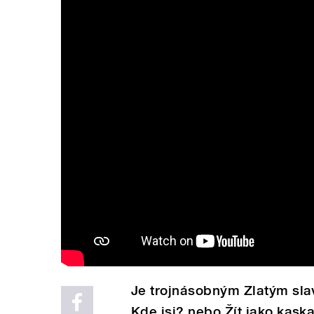
Je trojnásobným Zlatým slav
Kde jsi? nebo Žít jako kask