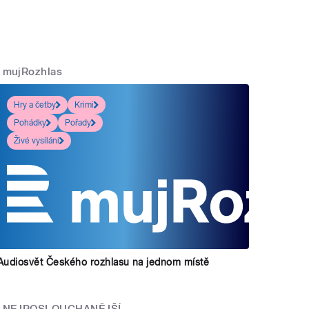
mujRozhlas
Hry a četby
Krimi
Pohádky
Pořady
Živé vysílání
Audiosvět Českého rozhlasu na jednom místě
NEJPOSLOUCHANĚJŠÍ