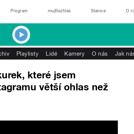
Program
mujRozhlas
Stanice
O r
chiv
Playlisty
Lidé
Kamery
O nás
Jak nás
kurek, které jsem
stagramu větší ohlas než