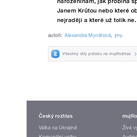
narozeninám, jak probíhá s
Janem Krůtou nebo které obd
nejraději a které už tolik ne.
autoři:
Alexandra Mynářová
,
jmy
Všechny díly pořadu na mujRozhlas
Český rozhlas
mujRo
Válka na Ukrajině
Živé v
Komunální volby
Audioa