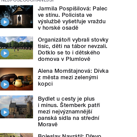
Jarmila Pospíšilová: Palec
ve stínu. Policista ve
výslužbě vyšetřuje vraždu
v horské osadě
Organizátoři vybrali stovky
tisíc, děti na tábor nevzali.
Dotklo se to i dětského
domova v Plumlově
Alena Mornštajnová: Dívka
z města mezi zelenými
kopci
Bydlet u cesty je plus
i mínus. Šternberk patří
mezi nejvýznamnější
panská sídla na střední
Moravě
Boleslav Navrátil: Dřevo