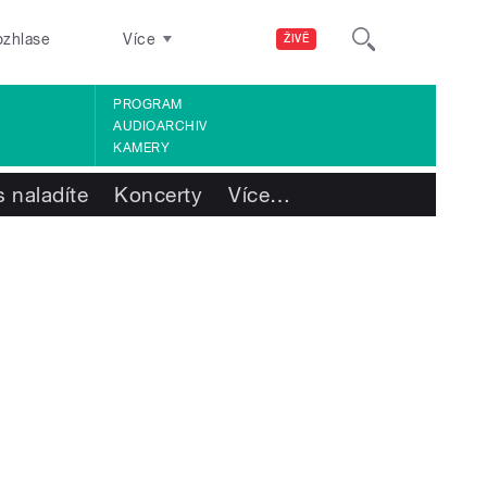
ozhlase
Více
ŽIVĚ
PROGRAM
AUDIOARCHIV
KAMERY
 naladíte
Koncerty
Více
…