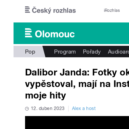
Přejít k hlavnímu obsahu
iRozhlas
Pop
Program
Pořady
Audioar
Dalibor Janda: Fotky o
vypěstoval, mají na In
moje hity
12. duben 2023
Alex a host