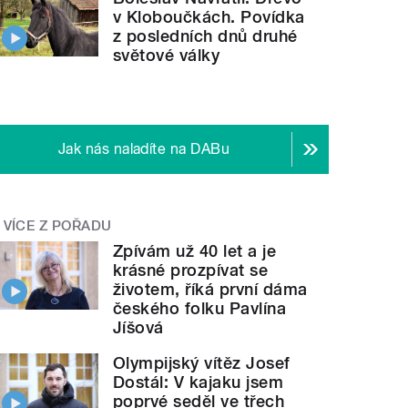
v Kloboučkách. Povídka
z posledních dnů druhé
světové války
Jak nás naladíte na DABu
VÍCE Z POŘADU
Zpívám už 40 let a je
krásné prozpívat se
životem, říká první dáma
českého folku Pavlína
Jíšová
Olympijský vítěz Josef
Dostál: V kajaku jsem
poprvé seděl ve třech