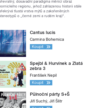
převratný, dosavadní paradigma měnící obraz
hornického regionu, jehož zahlazenou historii stále
překrývá tlustá vrstva mýtů a zakořeněných
stereotypů o „černé zemi a rudém kraji“.
Cantus lucis
Carmina Bohemica
Koupit
Spejbl & Hurvínek a Zlatá
zebra 3
František Nepil
Koupit
Půlnoční párty S+Š
Jiří Suchý, Jiří Šlitr