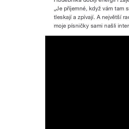
„Je příjemné, když vám tam sto
tleskají a zpívají. A největší
moje písničky sami našli inter
Dalibor Janda - Moment