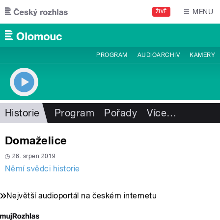
Přejít k hlavnímu obsahu
MENU
ŽIVĚ
PROGRAM
AUDIOARCHIV
KAMERY
Historie
Program
Pořady
Více
…
Domaželice
26. srpen 2019
Němí svědci historie
Největší audioportál na českém internetu