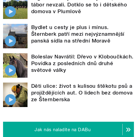
tábor nevzali. Dotklo se to i dětského
domova v Plumlově
Bydlet u cesty je plus i mínus.
Šternberk patří mezi nejvýznamnější
panská sídla na střední Moravě
Boleslav Navrátil: Dřevo v Kloboučkách.
Povídka z posledních dnů druhé
světové války
Děti ulice: život s kulisou štěkotu psů a
projíždějících aut. O lidech bez domova
ze Šternberska
Jak nás naladíte na DABu