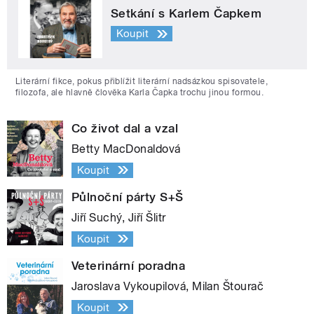
Setkání s Karlem Čapkem
Koupit
Literární fikce, pokus přiblížit literární nadsázkou spisovatele,
filozofa, ale hlavně člověka Karla Čapka trochu jinou formou.
Co život dal a vzal
Betty MacDonaldová
Koupit
Půlnoční párty S+Š
Jiří Suchý, Jiří Šlitr
Koupit
Veterinární poradna
Jaroslava Vykoupilová, Milan Štourač
Koupit