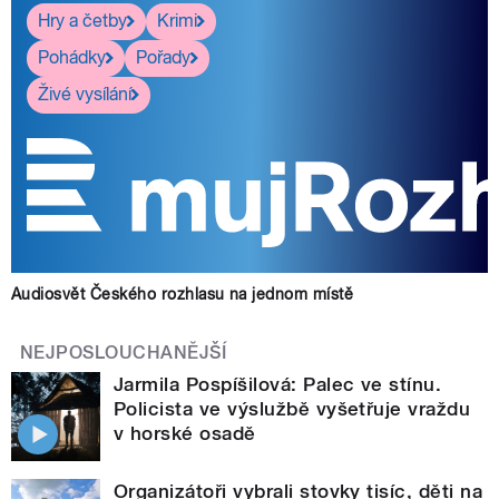
Hry a četby
Krimi
Pohádky
Pořady
Živé vysílání
Audiosvět Českého rozhlasu na jednom místě
NEJPOSLOUCHANĚJŠÍ
Jarmila Pospíšilová: Palec ve stínu.
Policista ve výslužbě vyšetřuje vraždu
v horské osadě
Organizátoři vybrali stovky tisíc, děti na