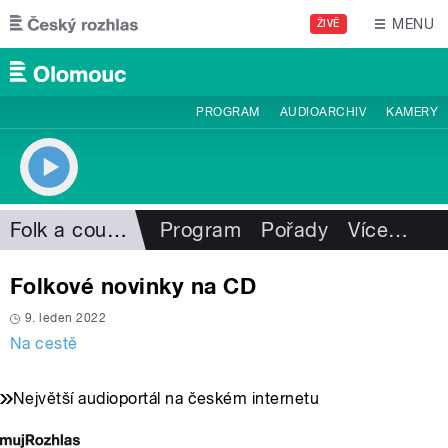
Přejít k hlavnímu obsahu
MENU
ŽIVĚ
PROGRAM
AUDIOARCHIV
KAMERY
Folk a country
Program
Pořady
Více
…
Folkové novinky na CD
9. leden 2022
Na cestě
Největší audioportál na českém internetu