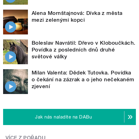
Alena Mornštajnová: Dívka z města
mezi zelenými kopci
Boleslav Navrátil: Dřevo v Kloboučkách.
Povídka z posledních dnů druhé
světové války
Milan Valenta: Dědek Tutovka. Povídka
o čekání na zázrak a o jeho nečekaném
zjevení
Jak nás naladíte na DABu
VÍCE Z POŘADU