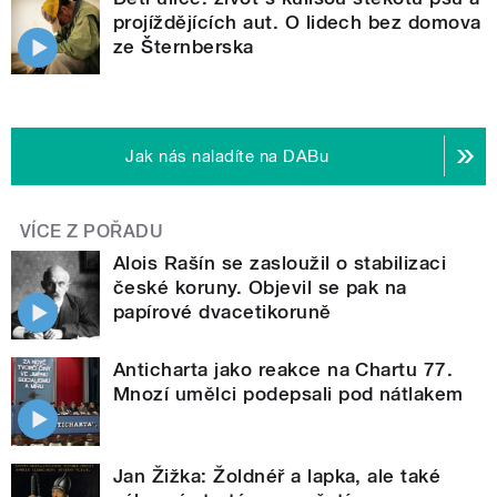
projíždějících aut. O lidech bez domova
ze Šternberska
Jak nás naladíte na DABu
VÍCE Z POŘADU
Alois Rašín se zasloužil o stabilizaci
české koruny. Objevil se pak na
papírové dvacetikoruně
Anticharta jako reakce na Chartu 77.
Mnozí umělci podepsali pod nátlakem
Jan Žižka: Žoldnéř a lapka, ale také