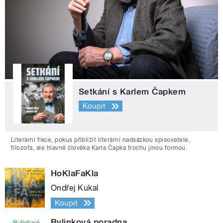
Setkání s Karlem Čapkem
Koupit
Literární fikce, pokus přiblížit literární nadsázkou spisovatele,
filozofa, ale hlavně člověka Karla Čapka trochu jinou formou.
HoKlaFaKla
Ondřej Kukal
Koupit
Bylinková poradna