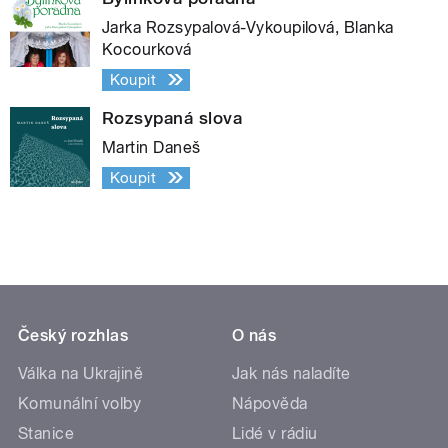
Jarka Rozsypalová-Vykoupilová, Blanka
Kocourková
Koupit
Rozsypaná slova
Martin Daneš
Koupit
Český rozhlas
O nás
Válka na Ukrajině
Jak nás naladíte
Komunální volby
Nápověda
Stanice
Lidé v rádiu