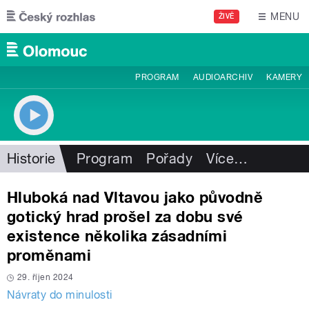
Přejít k hlavnímu obsahu
MENU
ŽIVĚ
PROGRAM
AUDIOARCHIV
KAMERY
Historie
Program
Pořady
Více
…
Hluboká nad Vltavou jako původně
gotický hrad prošel za dobu své
existence několika zásadními
proměnami
29. říjen 2024
Návraty do minulosti