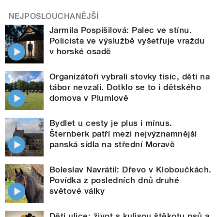
NEJPOSLOUCHANĚJŠÍ
Jarmila Pospíšilová: Palec ve stínu.
Policista ve výslužbě vyšetřuje vraždu
v horské osadě
Organizátoři vybrali stovky tisíc, děti na
tábor nevzali. Dotklo se to i dětského
domova v Plumlově
Bydlet u cesty je plus i mínus.
Šternberk patří mezi nejvýznamnější
panská sídla na střední Moravě
Boleslav Navrátil: Dřevo v Kloboučkách.
Povídka z posledních dnů druhé
světové války
Děti ulice: život s kulisou štěkotu psů a