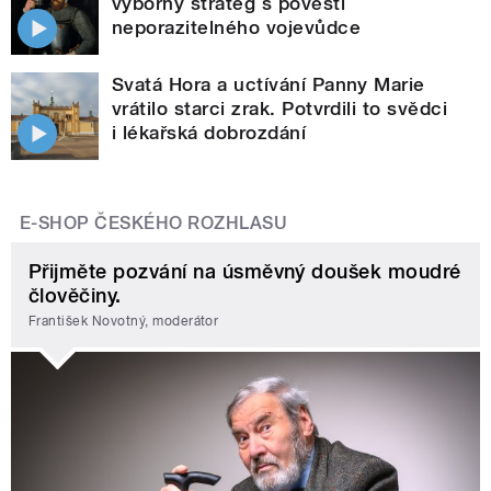
výborný stratég s pověstí
neporazitelného vojevůdce
Svatá Hora a uctívání Panny Marie
vrátilo starci zrak. Potvrdili to svědci
i lékařská dobrozdání
E-SHOP ČESKÉHO ROZHLASU
Přijměte pozvání na úsměvný doušek moudré
člověčiny.
František Novotný, moderátor