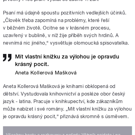
Psaní má údajně spoustu pozitivních vedlejších účinků.
„Člověk třeba zapomíná na problémy, které řeší
v běžném životě. Ocitne se v krásném procesu,
uzavřený v bublině, v níž žije příběh svých hrdinů. A
nevnímá nic jiného,“ vysvětluje olomoucká spisovatelka.
Mít vlastní knížku za výlohou je opravdu
krásný pocit.
Aneta Kollerová Mašková
Aneta Kollerová Mašková je knihami obklopená od
dětství. Vystudovala knihovnictví a posléze obor český
jazyk - latina. Pracuje v knihkupectví, kde zákazníkům
může nabízet i své romány. „Mít vlastní knížku za výlohou
je opravdu krásný pocit,“ přiznává skromně s úsměvem.