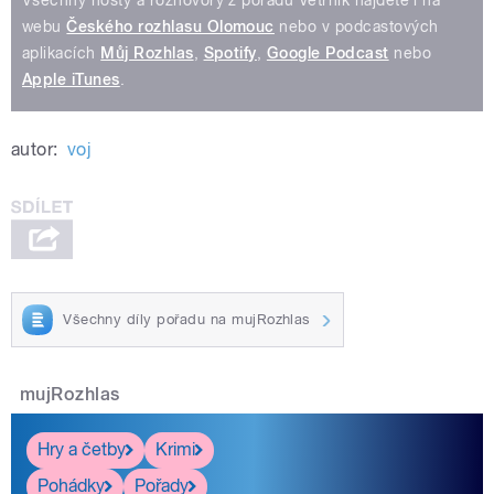
Všechny hosty a rozhovory z pořadu Větrník najdete i na
webu
Českého rozhlasu Olomouc
nebo v podcastových
aplikacích
Můj Rozhlas
,
Spotify
,
Google Podcast
nebo
Apple iTunes
.
autor:
voj
Všechny díly pořadu na mujRozhlas
mujRozhlas
Hry a četby
Krimi
Pohádky
Pořady