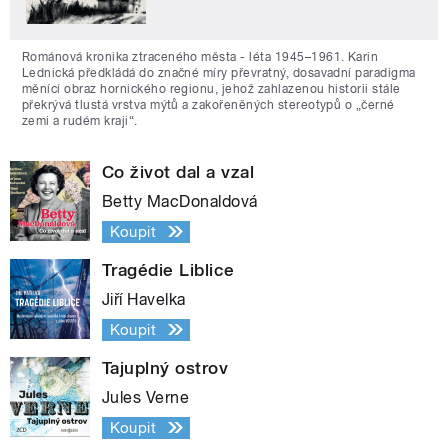
Románová kronika ztraceného města - léta 1945–1961. Karin
Lednická předkládá do značné míry převratný, dosavadní paradigma
měnící obraz hornického regionu, jehož zahlazenou historii stále
překrývá tlustá vrstva mýtů a zakořeněných stereotypů o „černé
zemi a rudém kraji“.
Co život dal a vzal
Betty MacDonaldová
Koupit
Tragédie Liblice
Jiří Havelka
Koupit
Tajuplný ostrov
Jules Verne
Koupit