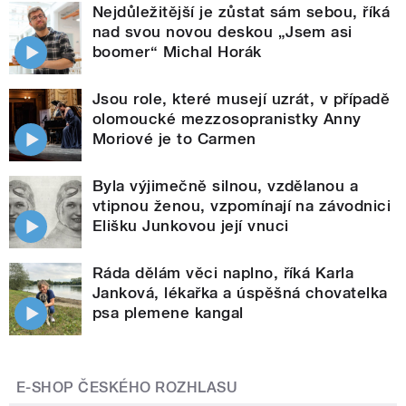
Nejdůležitější je zůstat sám sebou, říká
nad svou novou deskou „Jsem asi
boomer“ Michal Horák
Jsou role, které musejí uzrát, v případě
olomoucké mezzosopranistky Anny
Moriové je to Carmen
Byla výjimečně silnou, vzdělanou a
vtipnou ženou, vzpomínají na závodnici
Elišku Junkovou její vnuci
Ráda dělám věci naplno, říká Karla
Janková, lékařka a úspěšná chovatelka
psa plemene kangal
E-SHOP ČESKÉHO ROZHLASU