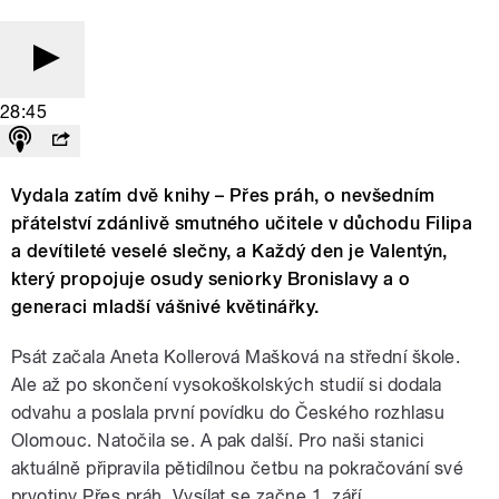
28:45
Vydala zatím dvě knihy – Přes práh, o nevšedním
přátelství zdánlivě smutného učitele v důchodu Filipa
a devítileté veselé slečny, a Každý den je Valentýn,
který propojuje osudy seniorky Bronislavy a o
generaci mladší vášnivé květinářky.
Psát začala Aneta Kollerová Mašková na střední škole.
Ale až po skončení vysokoškolských studií si dodala
odvahu a poslala první povídku do Českého rozhlasu
Olomouc. Natočila se. A pak další. Pro naši stanici
aktuálně připravila pětidílnou četbu na pokračování své
prvotiny Přes práh. Vysílat se začne 1. září.