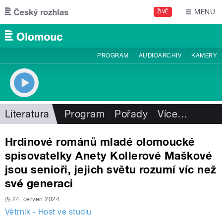
Přejít k hlavnímu obsahu
MENU
ŽIVĚ
PROGRAM
AUDIOARCHIV
KAMERY
Literatura
Program
Pořady
Více
…
Hrdinové románů mladé olomoucké
spisovatelky Anety Kollerové Maškové
jsou senioři, jejich světu rozumí víc než
své generaci
24. červen 2024
Větrník - Host ve studiu