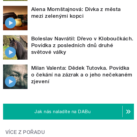
Alena Mornštajnová: Dívka z města
mezi zelenými kopci
Boleslav Navrátil: Dřevo v Kloboučkách.
Povídka z posledních dnů druhé
světové války
Milan Valenta: Dědek Tutovka. Povídka
o čekání na zázrak a o jeho nečekaném
zjevení
Jak nás naladíte na DABu
VÍCE Z POŘADU