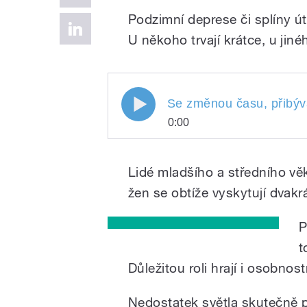
Podzimní deprese či splíny ú
U někoho trvají krátce, u jiné
Se změnou času, přibývají
Se změnou času, přibýva
0:00
lidem změny nálady k horš
Se změnou času, přib
jedná skutečně o výkyvy ná
Play
přicházejí k mnoha l
Lidé mladšího a středního věku
horšímu. Podle odborn
ví psycholog Lubomír Smék
skutečně o výkyvy nál
žen se obtíže vyskytují dvakr
depresi. Více o tom v
P
t
Důležitou roli hrají i osobnost
/
Nedostatek světla skutečně př