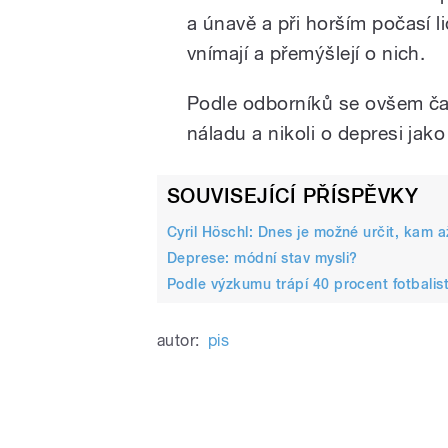
a únavě a při horším počasí li
vnímají a přemýšlejí o nich.
Podle odborníků se ovšem ča
náladu a nikoli o depresi ja
pause
SOUVISEJÍCÍ PŘÍSPĚVKY
Cyril Höschl: Dnes je možné určit, kam
Deprese: módní stav mysli?
Podle výzkumu trápí 40 procent fotbalis
autor:
pis