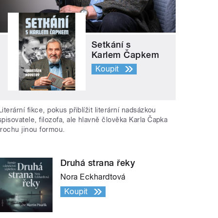
Setkání s
Karlem Čapkem
Koupit
Literární fikce, pokus přiblížit literární nadsázkou
spisovatele, filozofa, ale hlavně člověka Karla Čapka
trochu jinou formou.
Druhá strana řeky
Nora Eckhardtová
Koupit