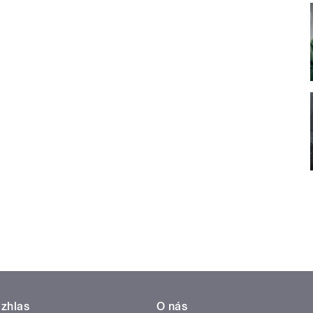
zhlas
O nás