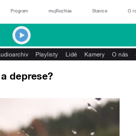
Program
mujRozhlas
Stanice
O r
udioarchiv
Playlisty
Lidé
Kamery
O nás
 a deprese?