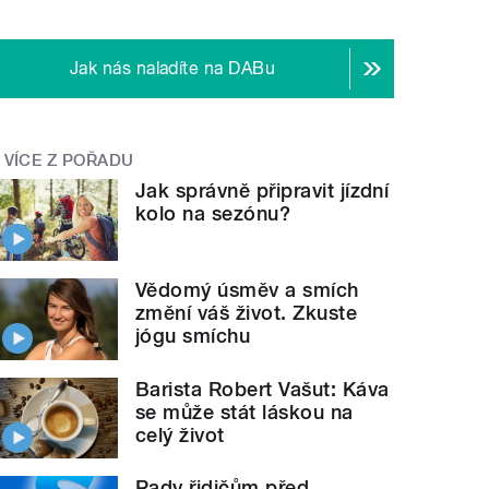
Jak nás naladíte na DABu
VÍCE Z POŘADU
Jak správně připravit jízdní
kolo na sezónu?
Vědomý úsměv a smích
změní váš život. Zkuste
jógu smíchu
Barista Robert Vašut: Káva
se může stát láskou na
celý život
Rady řidičům před