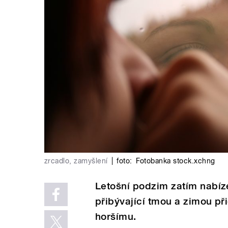
zrcadlo, zamyšlení
|
foto:
Fotobanka stock.xchng
Letošní podzim zatím nabíze
přibývající tmou a zimou p
horšímu.