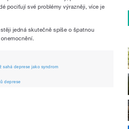
dé pociťují své problémy výrazněji, více je
stěji jedná skutečně spíše o špatnou
ko onemocnění.
 až sahá deprese jako syndrom
tů deprese