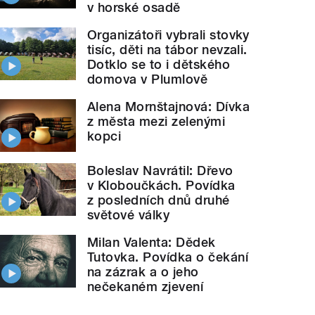
v horské osadě
Organizátoři vybrali stovky
tisíc, děti na tábor nevzali.
Dotklo se to i dětského
domova v Plumlově
ady k horšímu. Podle odborníků se častěji jedná sku
Alena Mornštajnová: Dívka
z města mezi zelenými
kopci
Boleslav Navrátil: Dřevo
v Kloboučkách. Povídka
z posledních dnů druhé
světové války
Milan Valenta: Dědek
Tutovka. Povídka o čekání
na zázrak a o jeho
nečekaném zjevení