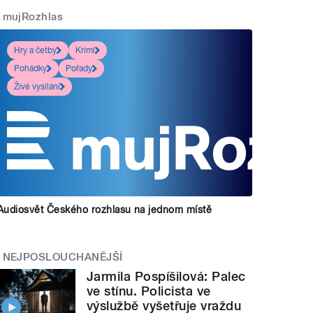
mujRozhlas
Hry a četby
Krimi
Pohádky
Pořady
Živé vysílání
Audiosvět Českého rozhlasu na jednom místě
NEJPOSLOUCHANĚJŠÍ
Jarmila Pospíšilová: Palec
ve stínu. Policista ve
výslužbě vyšetřuje vraždu