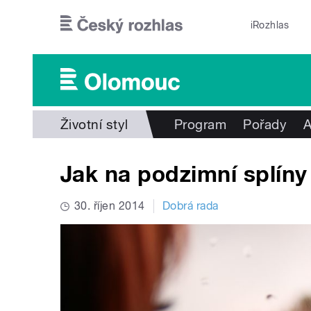
Přejít k hlavnímu obsahu
iRozhlas
Životní styl
Program
Pořady
A
Jak na podzimní splíny
30. říjen 2014
Dobrá rada