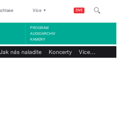
ozhlase
Více
ŽIVĚ
PROGRAM
AUDIOARCHIV
KAMERY
Jak nás naladíte
Koncerty
Více
…