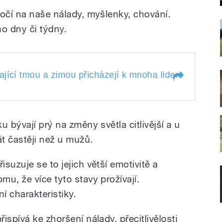
točí na naše nálady, myšlenky, chování.
ho dny či týdny.
cí tmou a zimou přicházejí k mnoha
jící tmou a zimou přicházejí k mnoha lidem změny nál
ímu. Podle odborníků se častěji
ývající tmou a zimou
lady a nikoli o depresi. Více o tom
idem změny nálady k
 bývají prý na změny světla citlivější a u
íků se častěji jedná
Smékal.
al.
ady a nikoli o
át častěji než u mužů.
í psycholog Lubomír
řisuzuje se to jejich větší emotivitě a
omu, že více tyto stavy prožívají.
ní charakteristiky.
ispívá ke zhoršení nálady, přecitlivělosti