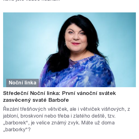
Noční linka
Středeční Noční linka: První vánoční svátek
zasvěcený svaté Barboře
Řezání třešňových větviček, ale i větviček višňových, z
jabloní, broskvoní nebo třeba i zlatého deště, tzv.
„barborek“, je velice známý zvyk. Máte už doma
„barborky“?