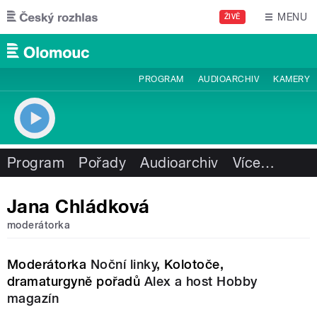
Přejít k hlavnímu obsahu
MENU
ŽIVĚ
PROGRAM
AUDIOARCHIV
KAMERY
Program
Pořady
Audioarchiv
Více
…
Jana Chládková
moderátorka
Moderátorka
Noční linky
, Kolotoče,
dramaturgyně pořadů
Alex a host
Hobby
magazín