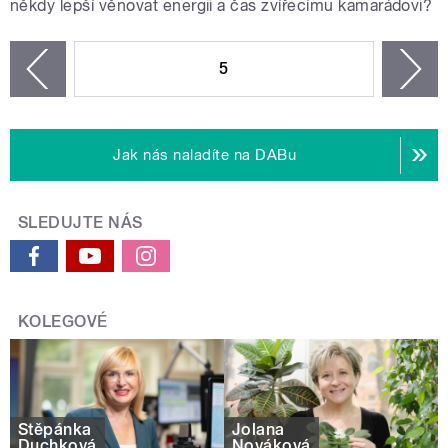
někdy lepší věnovat energii a čas zvířecímu kamarádovi?
STRÁNKY
5
n
zí
Jak nás naladíte na DABu
SLEDUJTE NÁS
KOLEGOVÉ
Štěpánka
Jolana
Duchková
Nováková