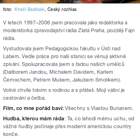
foto:
Khalil Baalbaki
,
Český rozhlas
V letech 1997–2006 jsem pracovala jako redaktorka a
moderátorka zpravodajství rádia Zlatá Praha, později Fajn
rádia.
Vystudovala jsem Pedagogickou fakultu v Ústí nad
Labem. Vedle práce pro naši stanici se věnuji aktivně
zpívání. Spolupracovala jsem s řadou našich umělců
(Daliborem Jandou, Michalem Davidem, Karlem
Černochem, Petrem Mukem, Jakubem Smolíkem).
Volné chvíle trávím s rodinou a s přáteli. Mojí vášní je
cestování a četba.
Film, co mne pořád baví:
Všechny s Vlastou Burianem.
Hudba, kterou mám ráda
: Ta, co lahodí mému uchu, od
vážné hudby počínaje přes moderní americkou country
konče.