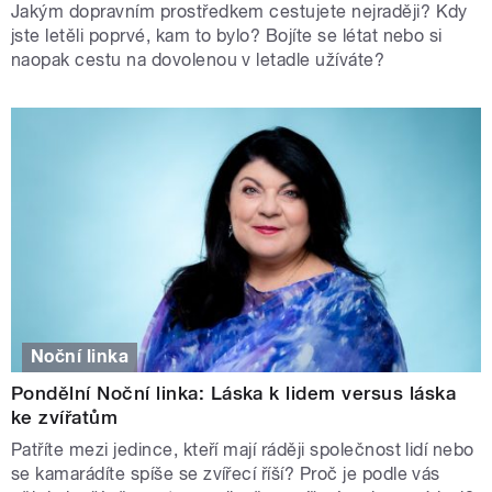
Jakým dopravním prostředkem cestujete nejraději? Kdy
jste letěli poprvé, kam to bylo? Bojíte se létat nebo si
naopak cestu na dovolenou v letadle užíváte?
Noční linka
Pondělní Noční linka: Láska k lidem versus láska
ke zvířatům
Patříte mezi jedince, kteří mají ráději společnost lidí nebo
se kamarádíte spíše se zvířecí říší? Proč je podle vás