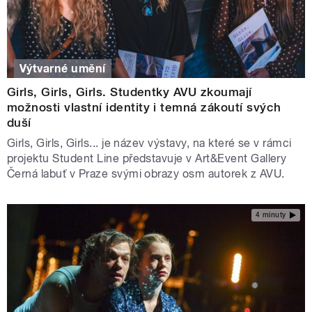
Výtvarné umění
Girls, Girls, Girls. Studentky AVU zkoumají
možnosti vlastní identity i temná zákoutí svých
duší
Girls, Girls, Girls... je název výstavy, na které se v rámci
projektu Student Line představuje v Art&Event Gallery
Černá labuť v Praze svými obrazy osm autorek z AVU.
4 minuty