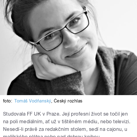
foto:
Tomáš Vodňanský
,
Český rozhlas
Studovala FF UK v Praze. Její profesní život se točil jen
na poli mediálním, ať už v tištěném médiu, nebo televizi.
Nesedí-li právě za redakčním stolem, sedí na cajonu, u
malířského plátna nebo nad dobrou knihou.