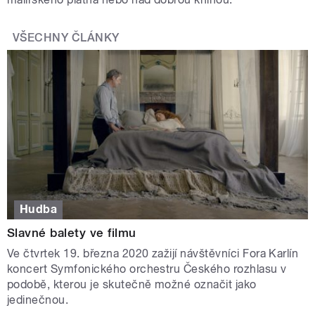
VŠECHNY ČLÁNKY
Hudba
Slavné balety ve filmu
Ve čtvrtek 19. března 2020 zažijí návštěvníci Fora Karlín
koncert Symfonického orchestru Českého rozhlasu v
podobě, kterou je skutečně možné označit jako
jedinečnou.