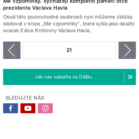
Mé vzpomínky. Vycházejí kompletní paměti otce
prezidenta Václava Havla
Osud této pozoruhodné osobnosti nyní můžeme zblízka
sledovat v knize „Mé vzpomínky", která vyšla jako desátý
svazek Edice Knihovny Václava Havla.
STRÁNKY
21
n
zí
Jak nás naladíte na DABu
SLEDUJTE NÁS