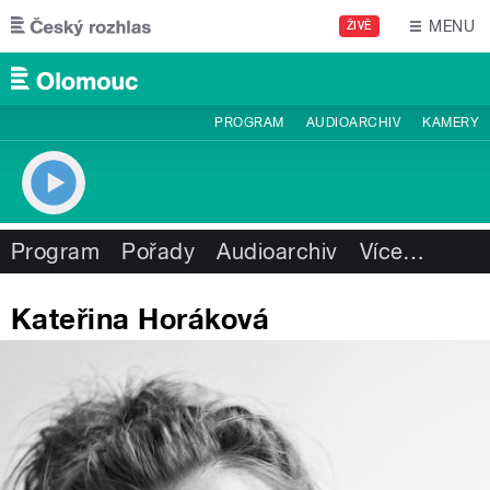
Přejít k hlavnímu obsahu
MENU
ŽIVĚ
PROGRAM
AUDIOARCHIV
KAMERY
Program
Pořady
Audioarchiv
Více
…
Kateřina Horáková