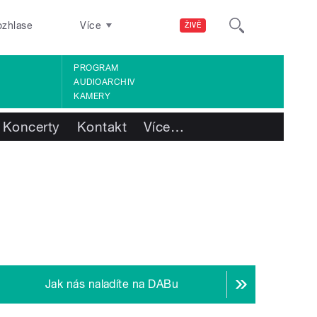
ozhlase
Více
ŽIVĚ
PROGRAM
AUDIOARCHIV
KAMERY
Koncerty
Kontakt
Více
…
Jak nás naladíte na DABu