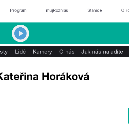
Program
mujRozhlas
Stanice
O r
isty
Lidé
Kamery
O nás
Jak nás naladíte
Kateřina Horáková