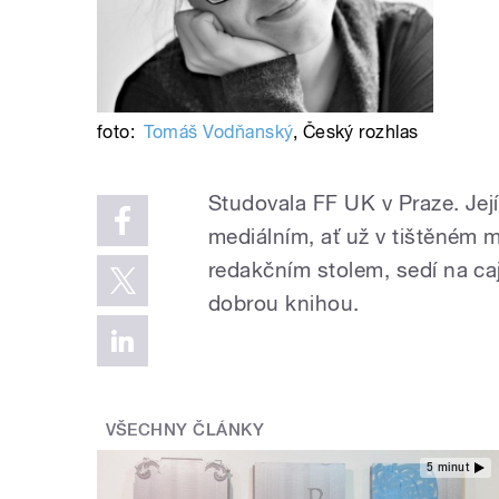
foto:
Tomáš Vodňanský
,
Český rozhlas
Studovala FF UK v Praze. Její 
mediálním, ať už v tištěném m
redakčním stolem, sedí na ca
dobrou knihou.
VŠECHNY ČLÁNKY
5 minut