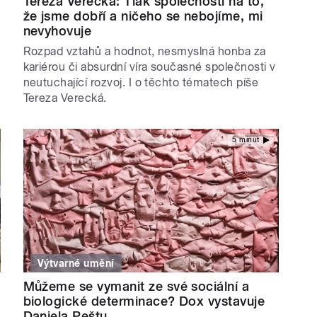
Tereza Verecká: Tlak společnosti na to,
že jsme dobří a ničeho se nebojíme, mi
nevyhovuje
Rozpad vztahů a hodnot, nesmyslná honba za
kariérou či absurdní víra současné společnosti v
neutuchající rozvoj. I o těchto tématech píše
Tereza Verecká.
5 minut
Výtvarné umění
Můžeme se vymanit ze své sociální a
biologické determinace? Dox vystavuje
Daniela Peštu