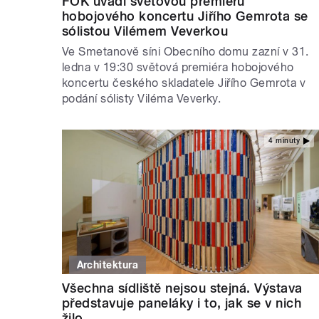
FOK uvádí světovou premiéru
hobojového koncertu Jiřího Gemrota se
sólistou Vilémem Veverkou
Ve Smetanově síni Obecního domu zazní v 31.
ledna v 19:30 světová premiéra hobojového
koncertu českého skladatele Jiřího Gemrota v
podání sólisty Viléma Veverky.
4 minuty
Architektura
Všechna sídliště nejsou stejná. Výstava
představuje paneláky i to, jak se v nich
žilo