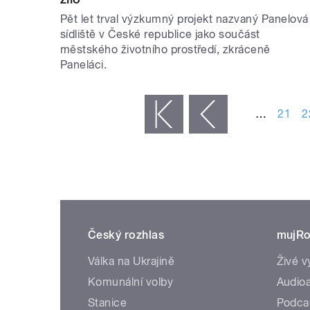
Pět let trval výzkumný projekt nazvaný Panelová
sídliště v České republice jako součást
městského životního prostředí, zkráceně
Paneláci.
STRÁNKY
…
21
2
« první
‹ předchozí
Český rozhlas
mujRo
Válka na Ukrajině
Živé v
Komunální volby
Audioa
Stanice
Podca