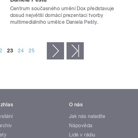
Centrum současného umění Dox představuje
dosud největší domácí prezentaci tvorby
multimediálního umělce Daniela Pešty.
2
23
24
25
následující ›
poslední »
zhlas
O nás
ysílání
Jak nás naladíte
rchiv
Nápověda
sty
Lidé v rádiu