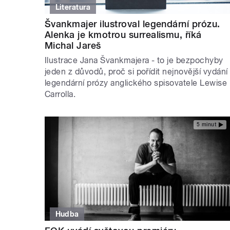
Literatura
Švankmajer ilustroval legendární prózu.
Alenka je kmotrou surrealismu, říká
Michal Jareš
Ilustrace Jana Švankmajera - to je bezpochyby
jeden z důvodů, proč si pořídit nejnovější vydání
legendární prózy anglického spisovatele Lewise
Carrolla.
5 minut
Hudba