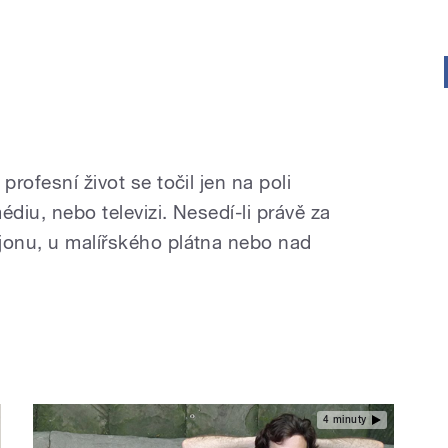
profesní život se točil jen na poli
édiu, nebo televizi. Nesedí-li právě za
jonu, u malířského plátna nebo nad
4 minuty