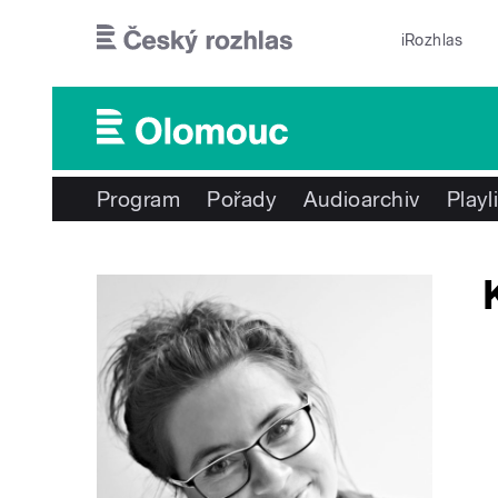
Přejít k hlavnímu obsahu
iRozhlas
Program
Pořady
Audioarchiv
Playl